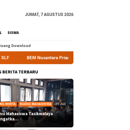
JUMAT, 7 AGUSTUS 2026
L
SISWA
Ruang Download
Nusantara Priangan Timur Soroti Efektivitas Kinerja APH di Kot
 BERITA TERBARU
NG BERITA
,
RUANG MAHASISWA
31 Juli
ansi Mahasiswa Tasikmalaya
ingatka…