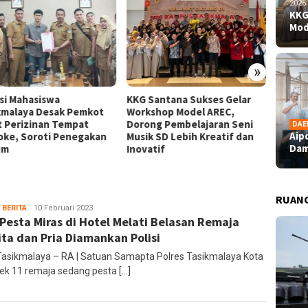
2026
KKG
Mod
»
nsi Mahasiswa
KKG Santana Sukses Gelar
Aipda 
kmalaya Desak Pemkot
Workshop Model AREC,
Dampin
t Perizinan Tempat
Dorong Pembelajaran Seni
Bahagi
DAE
Aip
oke, Soroti Penegakan
Musik SD Lebih Kreatif dan
Perupa
Dam
um
Inovatif
RUAN
 BERITA
Ruang
10 Februari 2023
 Pesta Miras di Hotel Melati Belasan Remaja
Editor
ta dan Pria Diamankan Polisi
Tasikmalaya – RA | Satuan Samapta Polres Tasikmalaya Kota
ek 11 remaja sedang pesta […]