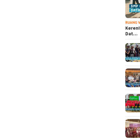
RUANG V
Keren!
Dat…