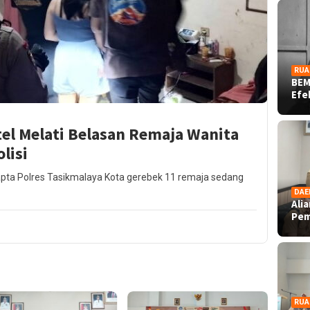
RUA
BEM
Ef
otel Melati Belasan Remaja Wanita
lisi
pta Polres Tasikmalaya Kota gerebek 11 remaja sedang
DAE
Ali
Pe
RUA