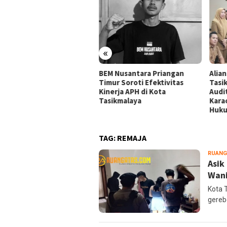
«
ansi Mahasiswa
BEM Nusantara Priangan
Alia
ikmalaya Peringatkan
Timur Soroti Efektivitas
Tasi
gelola Karaoke Penuhi
Kinerja APH di Kota
Audi
ajiban PBG dan SLF
Tasikmalaya
Kara
Huk
TAG:
REMAJA
RUANG
Asik
Wani
Kota 
gereb