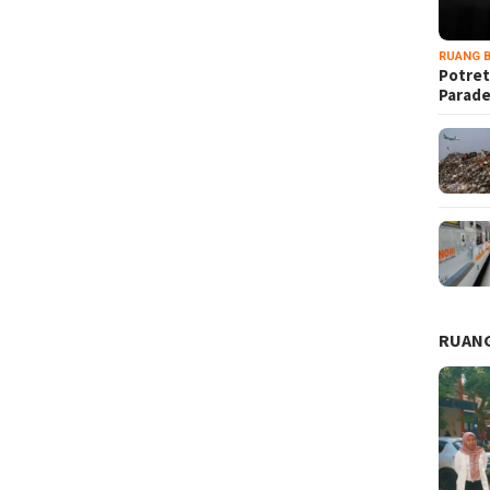
RUANG B
Potret
Parad
RUANG