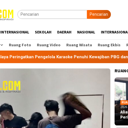
Pencarian
INTERNASIONAL
SEKOLAH
DAERAH
NASIONAL
INTERNASIONA
Ruang Foto
Ruang Video
Ruang Wisata
Ruang Ekbis
 Pengelola Karaoke Penuhi Kewajiban PBG dan SLF
BEM 
RUANG
RUA
2026
Ali
Per