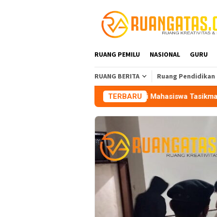
Loncat
ke
konten
RUANG PEMILU
NASIONAL
GURU
RUANG BERITA
Ruang Pendidikan
Aliansi Mahasiswa Tasikmalaya Peringatkan
TERBARU