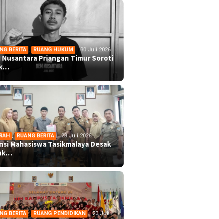
NG BERITA
,
RUANG HUKUM
30 Juli 2026
 Nusantara Priangan Timur Soroti
ek…
RAH
,
RUANG BERITA
28 Juli 2026
ansi Mahasiswa Tasikmalaya Desak
mk…
NG BERITA
,
RUANG PENDIDIKAN
23 Juli