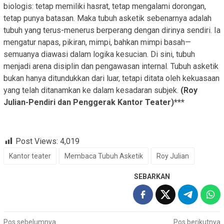
biologis: tetap memiliki hasrat, tetap mengalami dorongan,
tetap punya batasan. Maka tubuh asketik sebenarnya adalah
tubuh yang terus-menerus berperang dengan dirinya sendiri. Ia
mengatur napas, pikiran, mimpi, bahkan mimpi basah—
semuanya diawasi dalam logika kesucian. Di sini, tubuh
menjadi arena disiplin dan pengawasan internal. Tubuh asketik
bukan hanya ditundukkan dari luar, tetapi ditata oleh kekuasaan
yang telah ditanamkan ke dalam kesadaran subjek.
(Roy
Julian-Pendiri dan Penggerak Kantor Teater)***
Post Views:
4,019
Kantor teater
Membaca Tubuh Asketik
Roy Julian
SEBARKAN
Navigasi
Pos sebelumnya
Pos berikutnya