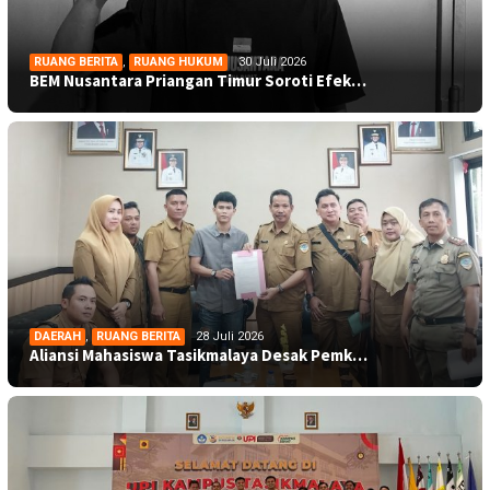
RUANG BERITA
,
RUANG HUKUM
30 Juli 2026
BEM Nusantara Priangan Timur Soroti Efek…
DAERAH
,
RUANG BERITA
28 Juli 2026
Aliansi Mahasiswa Tasikmalaya Desak Pemk…