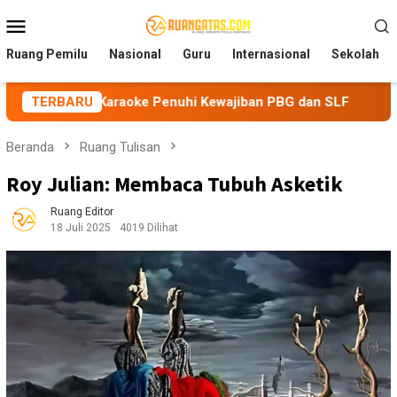
Loncat
Menu
ke
Mobile
konten
Ruang Pemilu
Nasional
Guru
Internasional
Sekolah
araoke Penuhi Kewajiban PBG dan SLF
TERBARU
BEM Nusantara Pr
Beranda
Ruang Tulisan
Roy Julian: Membaca Tubuh Asketik
Ruang Editor
18 Juli 2025
4019 Dilihat