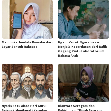
Membuka Jendela Duniaku dari
Ngeuh Corak Ngarabisasi:
Layar Sentuh Raksasa
Menjala Kecerdasan dari Balik
Gagang Pintu Laboratorium
Bahasa Arab
Nyaris Satu Abad Hari Guru:
Diantara Seragam dan
Sejenak Menikmati Kepulan
Kehidupan: “Kisah Seorang