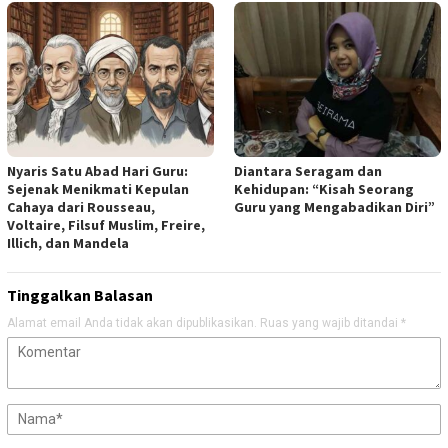
Nyaris Satu Abad Hari Guru:
Diantara Seragam dan
Sejenak Menikmati Kepulan
Kehidupan: “Kisah Seorang
Cahaya dari Rousseau,
Guru yang Mengabadikan Diri”
Voltaire, Filsuf Muslim, Freire,
Illich, dan Mandela
Tinggalkan Balasan
Alamat email Anda tidak akan dipublikasikan.
Ruas yang wajib ditandai
*