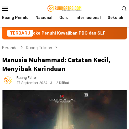
Loncat
Menu
ke
Mobile
konten
Ruang Pemilu
Nasional
Guru
Internasional
Sekolah
oke Penuhi Kewajiban PBG dan SLF
TERBARU
BEM Nusantara Priang
Beranda
Ruang Tulisan
Manusia Muhammad: Catatan Kecil,
Menyibak Kerinduan
Ruang Editor
27 September 2024
3112 Dilihat