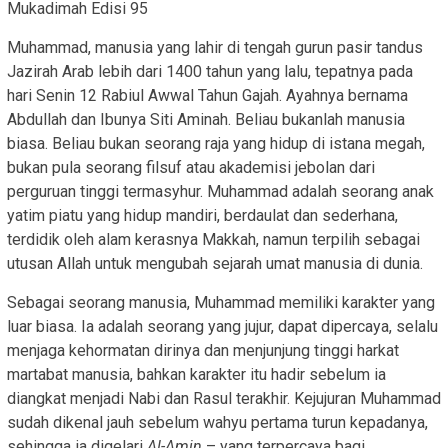
Mukadimah Edisi 95
Muhammad, manusia yang lahir di tengah gurun pasir tandus
Jazirah Arab lebih dari 1400 tahun yang lalu, tepatnya pada
hari Senin 12 Rabiul Awwal Tahun Gajah. Ayahnya bernama
Abdullah dan Ibunya Siti Aminah. Beliau bukanlah manusia
biasa. Beliau bukan seorang raja yang hidup di istana megah,
bukan pula seorang filsuf atau akademisi jebolan dari
perguruan tinggi termasyhur. Muhammad adalah seorang anak
yatim piatu yang hidup mandiri, berdaulat dan sederhana,
terdidik oleh alam kerasnya Makkah, namun terpilih sebagai
utusan Allah untuk mengubah sejarah umat manusia di dunia.
Sebagai seorang manusia, Muhammad memiliki karakter yang
luar biasa. Ia adalah seorang yang jujur, dapat dipercaya, selalu
menjaga kehormatan dirinya dan menjunjung tinggi harkat
martabat manusia, bahkan karakter itu hadir sebelum ia
diangkat menjadi Nabi dan Rasul terakhir. Kejujuran Muhammad
sudah dikenal jauh sebelum wahyu pertama turun kepadanya,
sehingga ia digelari
Al-Amin
– yang terpercaya bagi