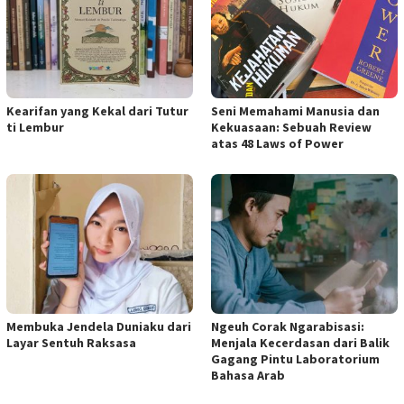
Kearifan yang Kekal dari Tutur
Seni Memahami Manusia dan
ti Lembur
Kekuasaan: Sebuah Review
atas 48 Laws of Power
Membuka Jendela Duniaku dari
Ngeuh Corak Ngarabisasi:
Layar Sentuh Raksasa
Menjala Kecerdasan dari Balik
Gagang Pintu Laboratorium
Bahasa Arab