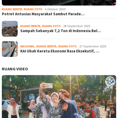
RUANG BERITA
,
RUANG FOTO
6 Oktober 2023
Potret Antusias Masyarakat Sambut Parade…
RUANG BERITA
,
RUANG FOTO
28 September 2023
Sampah Sebanyak 7,2 Ton di Indonesia Bel…
NASIONAL
,
RUANG BERITA
,
RUANG FOTO
27 September 2023
KAI Ubah Kereta Ekonomi Rasa Eksekutif, …
RUANG VIDEO