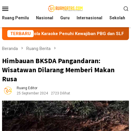
Loncat
Menu
ke
Mobile
konten
Ruang Pemilu
Nasional
Guru
Internasional
Sekolah
lola Karaoke Penuhi Kewajiban PBG dan SLF
TERBARU
BEM Nusanta
Beranda
Ruang Berita
Himbauan BKSDA Pangandaran:
Wisatawan Dilarang Memberi Makan
Rusa
Ruang Editor
25 September 2024
2723 Dilihat