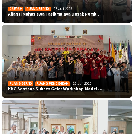
DAERAH
,
RUANG BERITA
28 Juli 2026
Aliansi Mahasiswa Tasikmalaya Desak Pemk…
RUANG BERITA
,
RUANG PENDIDIKAN
23 Juli 2026
KKG Santana Sukses Gelar Workshop Model …