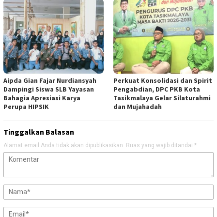
Aipda Gian Fajar Nurdiansyah
Perkuat Konsolidasi dan Spirit
Dampingi Siswa SLB Yayasan
Pengabdian, DPC PKB Kota
Bahagia Apresiasi Karya
Tasikmalaya Gelar Silaturahmi
Perupa HIPSIK
dan Mujahadah
Tinggalkan Balasan
Alamat email Anda tidak akan dipublikasikan.
Ruas yang wajib ditandai
*