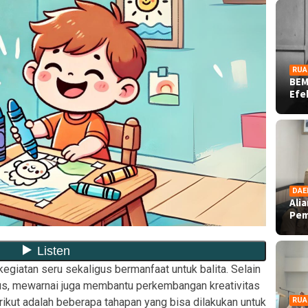
RUA
BEM
Ef
DAE
Ali
Pe
egiatan seru sekaligus bermanfaat untuk balita. Selain
us, mewarnai juga membantu perkembangan kreativitas
ikut adalah beberapa tahapan yang bisa dilakukan untuk
RUA