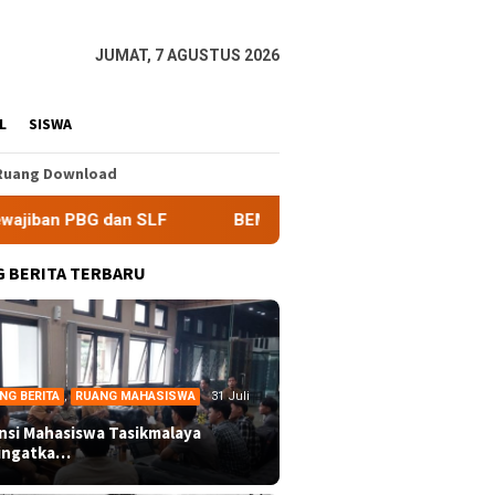
JUMAT, 7 AGUSTUS 2026
L
SISWA
Ruang Download
LF
BEM Nusantara Priangan Timur Soroti Efektivitas Kin
 BERITA TERBARU
NG BERITA
,
RUANG MAHASISWA
31 Juli
ansi Mahasiswa Tasikmalaya
ingatka…