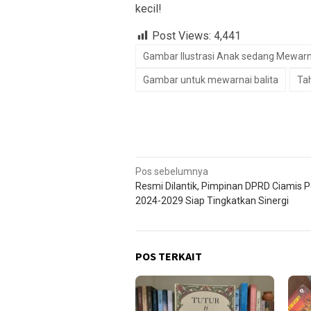
kecil!
Post Views:
4,441
Gambar Ilustrasi Anak sedang Mewarn
Gambar untuk mewarnai balita
Ta
Navigasi
Pos sebelumnya
Resmi Dilantik, Pimpinan DPRD Ciamis P
pos
2024-2029 Siap Tingkatkan Sinergi
POS TERKAIT