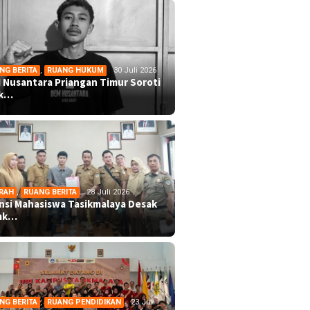
NG BERITA
,
RUANG HUKUM
30 Juli 2026
 Nusantara Priangan Timur Soroti
ek…
RAH
,
RUANG BERITA
28 Juli 2026
ansi Mahasiswa Tasikmalaya Desak
mk…
NG BERITA
,
RUANG PENDIDIKAN
23 Juli