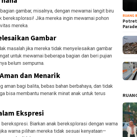
rhana
bagian gambar, misalnya, dengan mewarnai langit biru
RUANG B
ak bereksplorasi! Jika mereka ingin mewarnai pohon
Potret
vitas mereka.
Parad
elesaikan Gambar
idak masalah jika mereka tidak menyelesaikan gambar
ngat untuk mewarnai beberapa bagian dan beri pujian
ilnya belum sempurna.
 Aman dan Menarik
ng aman bagi balita, bebas bahan berbahaya, dan tidak
ga bisa membantu menarik minat anak untuk terus
RUANG
alam Ekspresi
berekspresi. Biarkan anak bereksplorasi dengan warna
jika warna pilihan mereka tidak sesuai kenyataan—