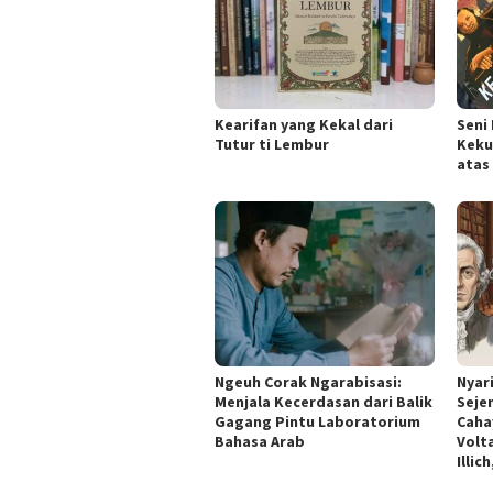
Kearifan yang Kekal dari
Seni
Tutur ti Lembur
Keku
atas
Ngeuh Corak Ngarabisasi:
Nyar
Menjala Kecerdasan dari Balik
Seje
Gagang Pintu Laboratorium
Caha
Bahasa Arab
Volta
Illic