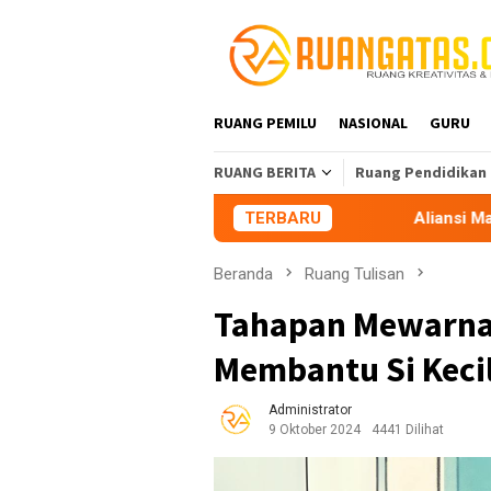
Loncat
ke
konten
RUANG PEMILU
NASIONAL
GURU
RUANG BERITA
Ruang Pendidikan
TERBARU
Aliansi Mahasiswa Tasikmala
Beranda
Ruang Tulisan
Tahapan Mewarnai
Membantu Si Kecil
Administrator
9 Oktober 2024
4441 Dilihat