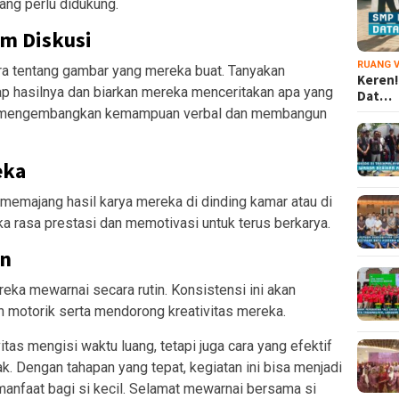
yang perlu didukung.
am Diskusi
RUANG V
ara tentang gambar yang mereka buat. Tanyakan
Keren!
p hasilnya dan biarkan mereka menceritakan apa yang
Dat…
u mengembangkan kemampuan verbal dan membangun
eka
emajang hasil karya mereka di dinding kamar atau di
ka rasa prestasi dan memotivasi untuk terus berkarya.
in
reka mewarnai secara rutin. Konsistensi ini akan
motorik serta mendorong kreativitas mereka.
tas mengisi waktu luang, tetapi juga cara yang efektif
 Dengan tahapan yang tepat, kegiatan ini bisa menjadi
nfaat bagi si kecil. Selamat mewarnai bersama si