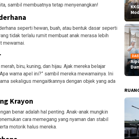
2026
ita, sambil membuatnya tetap menyenangkan!
KKG
Mod
ederhana
rhana seperti hewan, buah, atau bentuk dasar seperti
yang tidak terlalu rumit membuat anak merasa lebih
at mewarnai.
r
DAE
Aip
erah, biru, kuning, dan hijau. Ajak mereka belajar
Dam
“Apa warna apel ini?” sambil mereka mewarnainya. Ini
rna sekaligus mengaitkannya dengan objek yang ada
RUAN
ang Krayon
gan benar adalah hal penting. Anak-anak mungkin
 menemukan cara memegang yang nyaman dan stabil
erta motorik halus mereka.