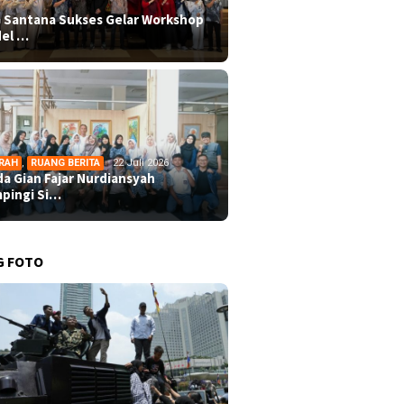
 Santana Sukses Gelar Workshop
el …
RAH
,
RUANG BERITA
22 Juli 2026
da Gian Fajar Nurdiansyah
pingi Si…
G FOTO