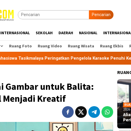
Pencarian
INTERNASIONAL
SEKOLAH
DAERAH
NASIONAL
INTERNASIONA
Ruang Foto
Ruang Video
Ruang Wisata
Ruang Ekbis
ya Peringatkan Pengelola Karaoke Penuhi Kewajiban PBG dan S
RUANG
 Gambar untuk Balita:
 Menjadi Kreatif
RUA
2026
Ali
Per