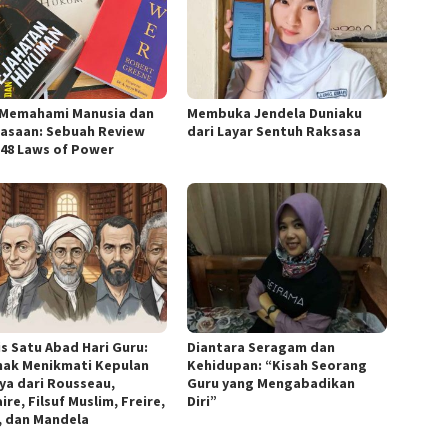
 Memahami Manusia dan
Membuka Jendela Duniaku
asaan: Sebuah Review
dari Layar Sentuh Raksasa
 48 Laws of Power
is Satu Abad Hari Guru:
Diantara Seragam dan
nak Menikmati Kepulan
Kehidupan: “Kisah Seorang
ya dari Rousseau,
Guru yang Mengabadikan
ire, Filsuf Muslim, Freire,
Diri”
h, dan Mandela