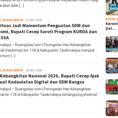
malaya terus mendorong percepatan kepastian hukum bagi
rakat adat […]
RUANG V
H
,
RUANG BERITA
Ruang
21 Mei 2026
Keren!
itnas Jadi Momentum Penguatan SDM dan
Editor
Dat…
omi, Bupati Cecep Soroti Program KURDA dan
ESSA
malaya – Ruangatas.com | Peringatan Hari Kebangkitan
nal (Harkitnas) ke-118 di Kabupaten Tasikmalaya menjadi
ntum […]
H
,
RUANG BERITA
Ruang
20 Mei 2026
 Kebangkitan Nasional 2026, Bupati Cecep Ajak
Editor
uat Kedaulatan Digital dan SDM Bangsa
malaya – Ruangatas.com | Peringatan Hari Kebangkitan
nal ke-118 di Kabupaten Tasikmalaya berlangsung khidmat