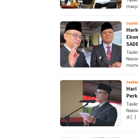
Tasik
masya
DAERA
Hark
Ekon
SAD
Tasik
Nasio
mome
DAERA
Hari
Perk
Tasik
Nasio
di […]