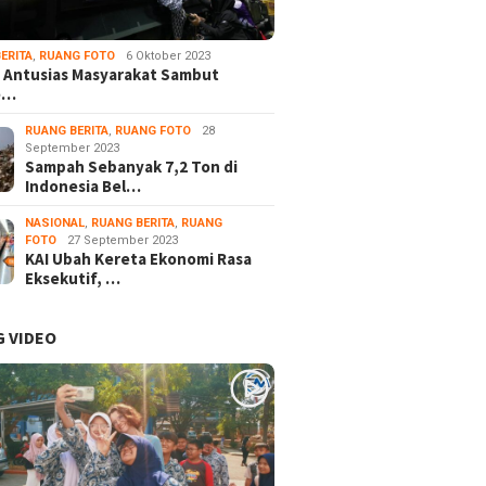
gi Siswa SLB Yayasan
Spirit Pengabdian, DPC PKB
Komunit
a Apresiasi Karya
Kota Tasikmalaya Gelar
Tasikma
 HIPSIK
Silaturahmi dan Mujahadah
“Art Dia
ERITA
,
RUANG FOTO
6 Oktober 2023
Gallery
 Antusias Masyarakat Sambut
e…
RUANG BERITA
,
RUANG FOTO
28
September 2023
Sampah Sebanyak 7,2 Ton di
Indonesia Bel…
NASIONAL
,
RUANG BERITA
,
RUANG
FOTO
27 September 2023
KAI Ubah Kereta Ekonomi Rasa
Eksekutif, …
 VIDEO