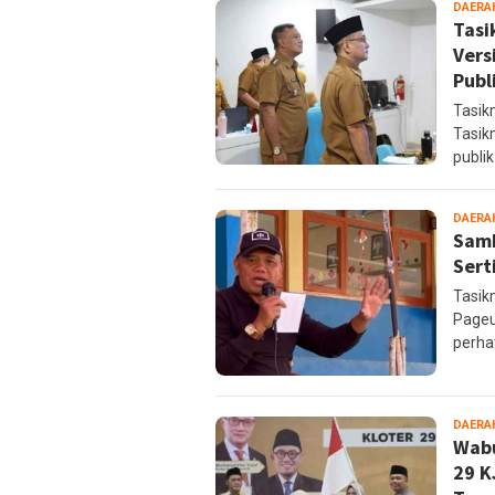
DAERA
Tasi
Vers
Publ
Tasik
Tasik
publik
DAERA
Samb
Sert
Tasik
Pageu
perhat
DAERA
Wabu
29 K