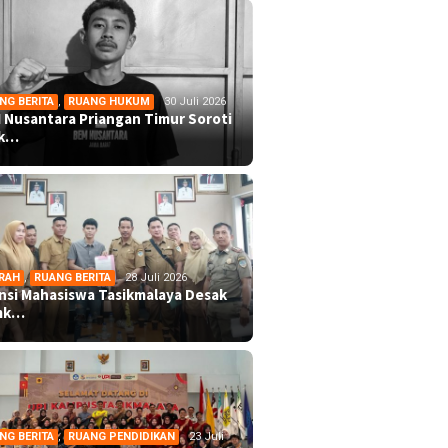
NG BERITA
,
RUANG HUKUM
30 Juli 2026
 Nusantara Priangan Timur Soroti
ek…
RAH
,
RUANG BERITA
28 Juli 2026
ansi Mahasiswa Tasikmalaya Desak
mk…
NG BERITA
,
RUANG PENDIDIKAN
23 Juli