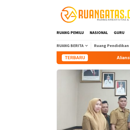
Loncat
ke
konten
RUANG PEMILU
NASIONAL
GURU
RUANG BERITA
Ruang Pendidikan
TERBARU
Aliansi Mahasiswa Tasik