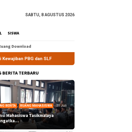
SABTU, 8 AGUSTUS 2026
L
SISWA
Ruang Download
an SLF
BEM Nusantara Priangan Timur Soroti Efektivitas
 BERITA TERBARU
NG BERITA
,
RUANG MAHASISWA
31 Juli
ansi Mahasiswa Tasikmalaya
ingatka…