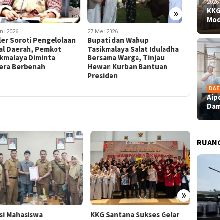
2026
KKG
»
Mod
ni 2026
27 Mei 2026
25 Mei 202
ler Soroti Pengelolaan
Bupati dan Wabup
Sahabat
kal Daerah, Pemkot
Tasikmalaya Salat Iduladha
Gandara
ikmalaya Diminta
Bersama Warga, Tinjau
Kepeduli
era Berbenah
Hewan Kurban Bantuan
Sembako
Presiden
Warga Ta
DAE
Aip
Dam
RUAN
»
nsi Mahasiswa
KKG Santana Sukses Gelar
Aipda 