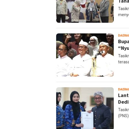
Tana
Tasik
menye
DAERA
Bupa
“Nyu
Tasik
teras
DAERA
Lant
Dedi
Tasik
(PNS)