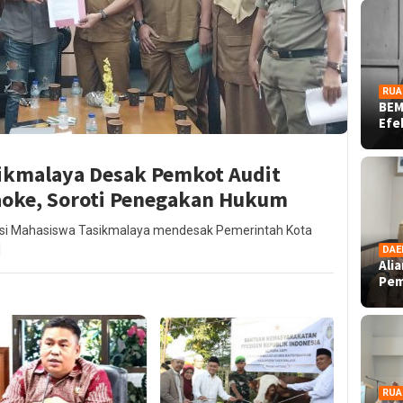
RUA
BEM
Ef
sikmalaya Desak Pemkot Audit
aoke, Soroti Penegakan Hukum
nsi Mahasiswa Tasikmalaya mendesak Pemerintah Kota
]
DAE
Ali
Pe
RUA