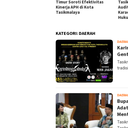
ikmalaya Peringatkan
Timur Soroti Efektivitas
Tasi
gelola Karaoke Penuhi
Kinerja APH di Kota
Audi
ajiban PBG dan SLF
Tasikmalaya
Kara
Huk
KATEGORI:
DAERAH
DAERA
Kari
Gent
Tasik
tradi
DAERA
Bupa
Adat
Ment
Tasik