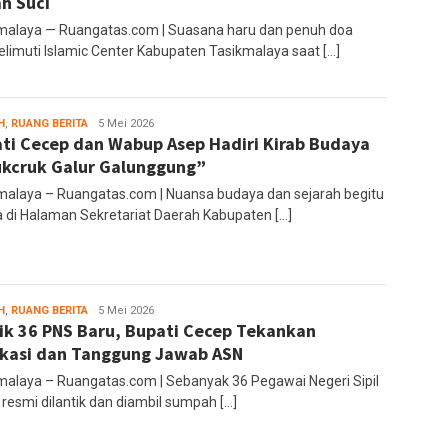
h Suci
malaya — Ruangatas.com | Suasana haru dan penuh doa
limuti Islamic Center Kabupaten Tasikmalaya saat […]
H
,
RUANG BERITA
Ruang
5 Mei 2026
ti Cecep dan Wabup Asep Hadiri Kirab Budaya
Editor
kcruk Galur Galunggung”
malaya – Ruangatas.com | Nuansa budaya dan sejarah begitu
a di Halaman Sekretariat Daerah Kabupaten […]
H
,
RUANG BERITA
Ruang
5 Mei 2026
ik 36 PNS Baru, Bupati Cecep Tekankan
Editor
kasi dan Tanggung Jawab ASN
malaya – Ruangatas.com | Sebanyak 36 Pegawai Negeri Sipil
 resmi dilantik dan diambil sumpah […]