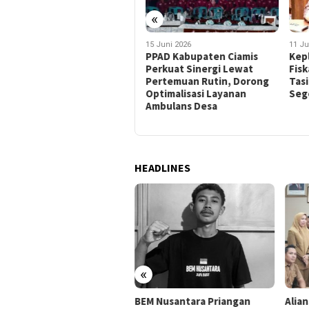
«
22 Juli 2026
15 Juni 2026
11 Ju
Aipda Gian Fajar
PPAD Kabupaten Ciamis
Kep
Nurdiansyah Dampingi
Perkuat Sinergi Lewat
Fis
Siswa SLB Yayasan Bahagia
Pertemuan Rutin, Dorong
Tas
Apresiasi Karya Perupa
Optimalisasi Layanan
Seg
HIPSIK
Ambulans Desa
HEADLINES
«
ansi Mahasiswa
BEM Nusantara Priangan
Alia