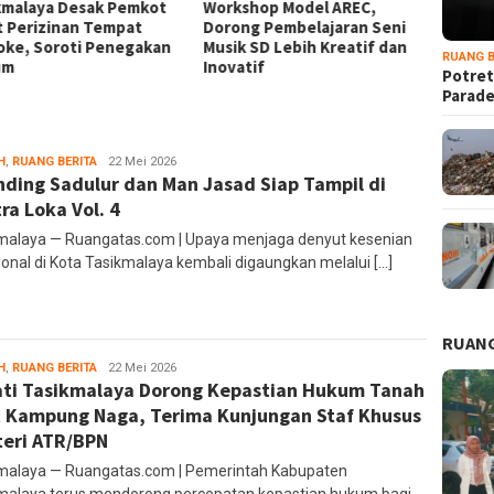
kmalaya Desak Pemkot
Workshop Model AREC,
Dampin
t Perizinan Tempat
Dorong Pembelajaran Seni
Bahagi
oke, Soroti Penegakan
Musik SD Lebih Kreatif dan
Perupa
RUANG B
um
Inovatif
Potret
Parad
H
,
RUANG BERITA
administrator
22 Mei 2026
nding Sadulur dan Man Jasad Siap Tampil di
ra Loka Vol. 4
malaya — Ruangatas.com | Upaya menjaga denyut kesenian
sional di Kota Tasikmalaya kembali digaungkan melalui […]
RUANG
H
,
RUANG BERITA
Ruang
22 Mei 2026
ti Tasikmalaya Dorong Kepastian Hukum Tanah
Editor
 Kampung Naga, Terima Kunjungan Staf Khusus
eri ATR/BPN
malaya — Ruangatas.com | Pemerintah Kabupaten