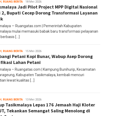
H
,
RUANG BERITA
Ruang
18 Mei 2026
kmalaya Jadi Pilot Project MPP Digital Nasional
Editor
i 2, Bupati Cecep Dorong Transformasi Layanan
ik
malaya — Ruangatas.com | Pemerintah Kabupaten
malaya mulai memasuki babak baru transformasi pelayanan
 berbasis […]
H
,
RUANG BERITA
Ruang
15 Mei 2026
angi Petani Kopi Bunar, Wabup Asep Dorong
Editor
ifikasi Lahan Petani
malaya – Ruangatas.com | Kampung Bunihurip, Kecamatan
rageung, Kabupaten Tasikmalaya, kembali mencuri
ian lewat kualitas […]
H
,
RUANG BERITA
Ruang
13 Mei 2026
p Tasikmalaya Lepas 176 Jemaah Haji Kloter
Editor
JT, Tekankan Semangat Saling Menolong di