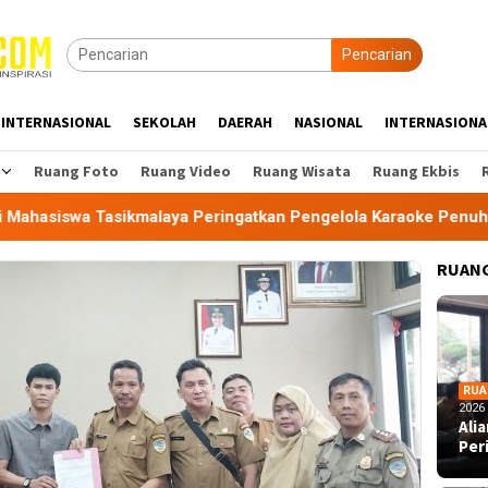
Pencarian
INTERNASIONAL
SEKOLAH
DAERAH
NASIONAL
INTERNASIONA
Ruang Foto
Ruang Video
Ruang Wisata
Ruang Ekbis
malaya Peringatkan Pengelola Karaoke Penuhi Kewajiban PBG d
RUANG
RUA
2026
Ali
Per