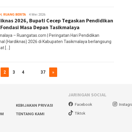
H
,
RUANG BERITA
Ruang
4 Mei 2026
iknas 2026, Bupati Cecep Tegaskan Pendidikan
Editor
 Fondasi Masa Depan Tasikmalaya
malaya – Ruangatas.com | Peringatan Hari Pendidikan
nal (Hardiknas) 2026 di Kabupaten Tasikmalaya berlangsung
at […]
2
3
4
…
37
»
JARINGAN SOCIAL
Facebook
Instag
KEBIJAKAN PRIVASI
Tiktok
OM
TENTANG KAMI