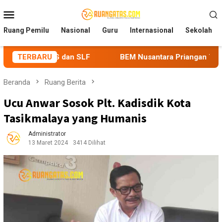
Loncat
Menu
ke
Mobile
konten
Ruang Pemilu
Nasional
Guru
Internasional
Sekolah
 PBG dan SLF
TERBARU
BEM Nusantara Priangan Timur Soroti Efekt
Beranda
Ruang Berita
Ucu Anwar Sosok Plt. Kadisdik Kota
Tasikmalaya yang Humanis
Administrator
13 Maret 2024
3414 Dilihat