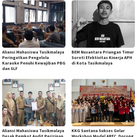
Aliansi Mahasiswa Tasikmalaya
BEM Nusantara Priangan Timur
Peringatkan Pengelola
Soroti Efektivitas Kinerja APH
Karaoke Penuhi Kewajiban PBG
di Kota Tasikmalaya
dan SLF
Aliansi Mahasiswa Tasikmalaya
KKG Santana Sukses Gelar
Desak Pemkot Audit Perizinan
Workshop Model AREC, Dorong