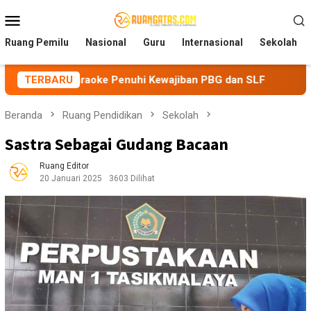
Loncat
Menu
ke
Mobile
konten
Ruang Pemilu
Nasional
Guru
Internasional
Sekolah
ke Penuhi Kewajiban PBG dan SLF
TERBARU
BEM Nusantara Prianga
Beranda
Ruang Pendidikan
Sekolah
Sastra Sebagai Gudang Bacaan
Ruang Editor
20 Januari 2025
3603 Dilihat