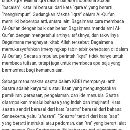
untuk Iqra. Makna iqra dalam bahasa Indonesia adalah
“bacalah”. Kata ini berasal dari kata “qara’a” yang berarti
“menghimpun”. Sedangkan Makna “iqra’” dalam Al-Qur’an,
memiliki beberapa arti, antara lain: Bagaimana cara membaca
Al-Qur’an dengan baik dan benar. Bagaimana mendalami Al-
Qur’an dengan mengetahui artinya, tafsirnya, dan takwilnya.
Bagaimana menghayati kitab Allah tersebut. Bagaimana
memukasyafahkan (menyingkap tabir-tabir kehebatan di dalam
Al-Qur’an). Secara simpulan, perintah “iqra’” tidak hanya untuk
membaca tulisan, tetapi juga untuk membaca apa saja yang
bermanfaat bagi kemanusiaan.
Sebagaimana makna sastra dalam KBBI mempunyai arti:
Sastra adalah karya tulis atau lisan yang mengungkapkan
pemikiran, perasaan, pengalaman, dan ide manusia. Sastra
disampaikan melalui bahasa yang indah dan imajinatif. Kata
sastra sendiri berasal dari kata “sastra” berasal dari bahasa
Sansekerta, yaitu “
shastra”. “Shastra”
terdiri dari kata “sas”
yang berarti instruksi atau pedoman, dan “tra” yang berarti alat