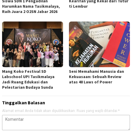
Siswa SDN 1 Pengadilan
Kearifan yang Kekal dari Tutur
Harumkan Nama Tasikmalaya,
ti Lembur
Raih Juara 2 O2SN Jabar 2026
Mang Koko Festival SD
Seni Memahami Manusia dan
Labschool UPI Tasikmalaya
Kekuasaan: Sebuah Review
Jadi Ruang Edukasi dan
atas 48 Laws of Power
Pelestarian Budaya Sunda
Tinggalkan Balasan
Alamat email Anda tidak akan dipublikasikan.
Ruas yang wajib ditandai
*