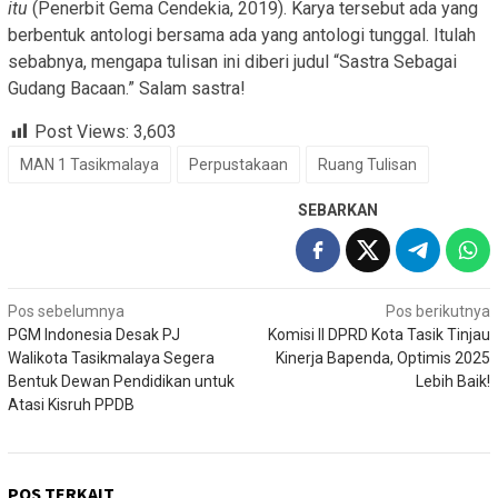
itu
(Penerbit Gema Cendekia, 2019). Karya tersebut ada yang
berbentuk antologi bersama ada yang antologi tunggal. Itulah
sebabnya, mengapa tulisan ini diberi judul “Sastra Sebagai
Gudang Bacaan.” Salam sastra!
Post Views:
3,603
MAN 1 Tasikmalaya
Perpustakaan
Ruang Tulisan
SEBARKAN
Navigasi
Pos sebelumnya
Pos berikutnya
PGM Indonesia Desak PJ
Komisi II DPRD Kota Tasik Tinjau
pos
Walikota Tasikmalaya Segera
Kinerja Bapenda, Optimis 2025
Bentuk Dewan Pendidikan untuk
Lebih Baik!
Atasi Kisruh PPDB
POS TERKAIT