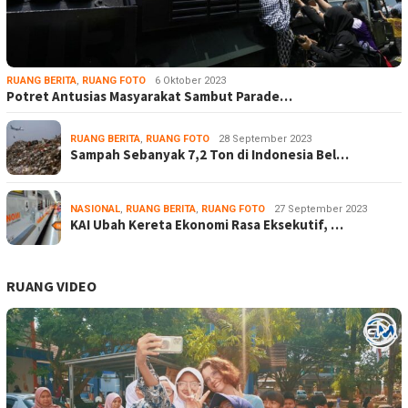
RUANG BERITA
,
RUANG FOTO
6 Oktober 2023
Potret Antusias Masyarakat Sambut Parade…
RUANG BERITA
,
RUANG FOTO
28 September 2023
Sampah Sebanyak 7,2 Ton di Indonesia Bel…
NASIONAL
,
RUANG BERITA
,
RUANG FOTO
27 September 2023
KAI Ubah Kereta Ekonomi Rasa Eksekutif, …
RUANG VIDEO