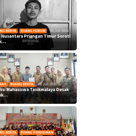
NG BERITA
,
RUANG HUKUM
30 Juli 2026
 Nusantara Priangan Timur Soroti
ek…
RAH
,
RUANG BERITA
28 Juli 2026
ansi Mahasiswa Tasikmalaya Desak
mk…
NG BERITA
,
RUANG PENDIDIKAN
23 Juli