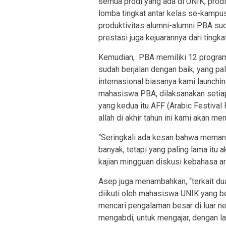
semua prodi yang ada di UNIK, prodi
lomba tingkat antar kelas se-kampu
produktivitas alumni-alumni PBA su
prestasi juga kejuarannya dari tingka
Kemudian, PBA memiliki 12 program
sudah berjalan dengan baik, yang pal
internasional biasanya kami launchin
mahasiswa PBA, dilaksanakan setiap
yang kedua itu AFF (Arabic Festival 
allah di akhir tahun ini kami akan m
“Seringkali ada kesan bahwa memang 
banyak, tetapi yang paling lama itu a
kajian mingguan diskusi kebahasa ara
Asep juga menambahkan, “terkait du
diikuti oleh mahasiswa UNIK yang 
mencari pengalaman besar di luar neg
mengabdi, untuk mengajar, dengan la