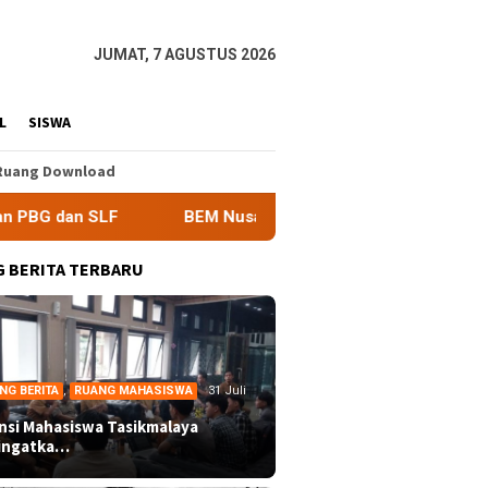
JUMAT, 7 AGUSTUS 2026
L
SISWA
Ruang Download
BEM Nusantara Priangan Timur Soroti Efektivitas Kinerja APH 
 BERITA TERBARU
NG BERITA
,
RUANG MAHASISWA
31 Juli
ansi Mahasiswa Tasikmalaya
ingatka…