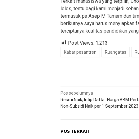
Terkait mahasiswa yang terpilih, Ch
lolos, tentu bagi kami menjadi keba
termasuk pa Asep M Tamam dan timny
berikutnya saya harus menyiapkan fa
terciptanya kualitas pendidikan yang 
Post Views:
1,213
Kabar pesantren
Ruangatas
R
Navigasi
Pos sebelumnya
Resmi Naik, Intip Daftar Harga BBM Per
pos
Non-Subsidi Naik per 1 September 2023
POS TERKAIT