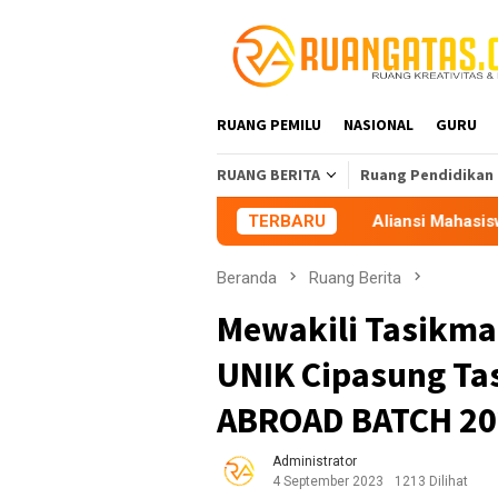
Loncat
ke
konten
RUANG PEMILU
NASIONAL
GURU
RUANG BERITA
Ruang Pendidikan
Aliansi Mahasiswa Tasikmalaya Perin
TERBARU
Beranda
Ruang Berita
Mewakili Tasikma
UNIK Cipasung Ta
ABROAD BATCH 2
Administrator
4 September 2023
1213 Dilihat