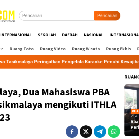
Pencarian
INTERNASIONAL
SEKOLAH
DAERAH
NASIONAL
INTERNASIONA
Ruang Foto
Ruang Video
Ruang Wisata
Ruang Ekbis
gatkan Pengelola Karaoke Penuhi Kewajiban PBG dan SLF
RUANG
laya, Dua Mahasiswa PBA
sikmalaya mengikuti ITHLA
RUA
023
2026
Ali
Per