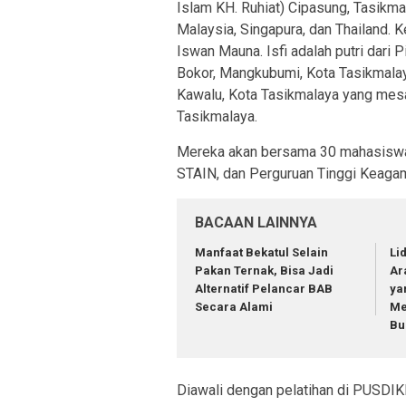
Islam KH. Ruhiat) Cipasung, Tasik
Malaysia, Singapura, dan Thailand. K
Iswan Mauna. Isfi adalah putri dari
Bokor, Mangkubumi, Kota Tasikmal
Kawalu, Kota Tasikmalaya yang mes
Tasikmalaya.
Mereka akan bersama 30 mahasiswa l
STAIN, dan Perguruan Tinggi Keagam
BACAAN LAINNYA
Manfaat Bekatul Selain
Li
Pakan Ternak, Bisa Jadi
Ar
Alternatif Pelancar BAB
ya
Secara Alami
Me
Bu
Diawali dengan pelatihan di PUSDI