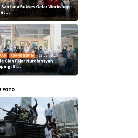
 Santana Sukses Gelar Workshop
el …
RAH
,
RUANG BERITA
22 Juli 2026
da Gian Fajar Nurdiansyah
pingi Si…
G FOTO