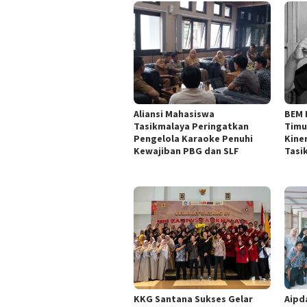
Aliansi Mahasiswa
BEM 
Tasikmalaya Peringatkan
Timu
Pengelola Karaoke Penuhi
Kine
Kewajiban PBG dan SLF
Tasi
KKG Santana Sukses Gelar
Aipd