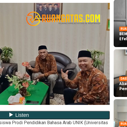
RUA
BEM
Ef
DAE
Ali
Pe
iswa Prodi Pendidikan Bahasa Arab UNIK (Universitas
RUA