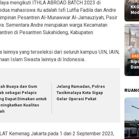
2026
malaya mengikuti ITHLA ABROAD BATCH 2023 di
KKG
edua mahasiswa itu adalah Isfi Lutfia Fadila dan Andre
Mod
 Pimpinan Pesantren Al-Munawwar Al-Jarnauziyah, Pasir
aya. Sementara Andre merupakan warga Kecamatan
antren di Pesantren Sukahideng, Kabupaten
ainnya yang terseleksi dari seluruh kampus UIN, IAIN,
DAE
aan Islam Swasta lainnya di Indonesia.
Aip
Dam
dah Buaya dan Gum
Jelang Ramadan, Polres
RUAN
ab sebagai Pelapis
Tasikmalaya Kota Sigap
ng Dapat Dimakan untuk
Gelar Operasi Pekat
ningkatkan Kualitas
ah
KLAT Kemenag Jakarta pada 1 dan 2 September 2023,