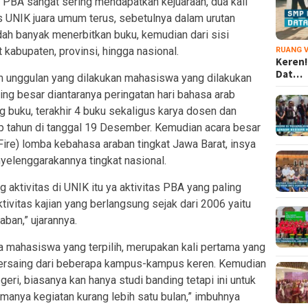
 PBA sangat sering mendapatkan kejuaraan, dua kali
s UNIK juara umum terus, sebetulnya dalam urutan
dah banyak menerbitkan buku, kemudian dari sisi
t kabupaten, provinsi, hingga nasional.
RUANG V
Keren!
Dat…
 unggulan yang dilakukan mahasiswa yang dilakukan
ing besar diantaranya peringatan hari bahasa arab
g buku, terakhir 4 buku sekaligus karya dosen dan
 tahun di tanggal 19 Desember. Kemudian acara besar
Fire) lomba kebahasa araban tingkat Jawa Barat, insya
enyelenggarakannya tingkat nasional.
aktivitas di UNIK itu ya aktivitas PBA yang paling
ktivitas kajian yang berlangsung sejak dari 2006 yaitu
ban,” ujarannya.
a mahasiswa yang terpilih, merupakan kali pertama yang
bersaing dari beberapa kampus-kampus keren. Kemudian
eri, biasanya kan hanya studi banding tetapi ini untuk
manya kegiatan kurang lebih satu bulan,” imbuhnya