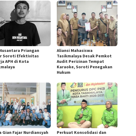
Nusantara Priangan
Aliansi Mahasiswa
r Soroti Efektivitas
Tasikmalaya Desak Pemkot
rja APH di Kota
Audit Perizinan Tempat
kmalaya
Karaoke, Soroti Penegakan
Hukum
a Gian Fajar Nurdiansyah
Perkuat Konsolidasi dan