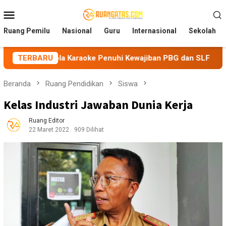
Loncat
Menu
ke
Mobile
konten
Ruang Pemilu
Nasional
Guru
Internasional
Sekolah
la Karaoke Penuhi Kewajiban PBG dan SLF
TERBARU
BEM Nusantar
Beranda
Ruang Pendidikan
Siswa
Kelas Industri Jawaban Dunia Kerja
Ruang Editor
22 Maret 2022
909 Dilihat