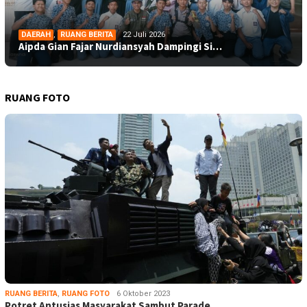
DAERAH
,
RUANG BERITA
22 Juli 2026
Aipda Gian Fajar Nurdiansyah Dampingi Si…
RUANG FOTO
RUANG BERITA
,
RUANG FOTO
6 Oktober 2023
Potret Antusias Masyarakat Sambut Parade…