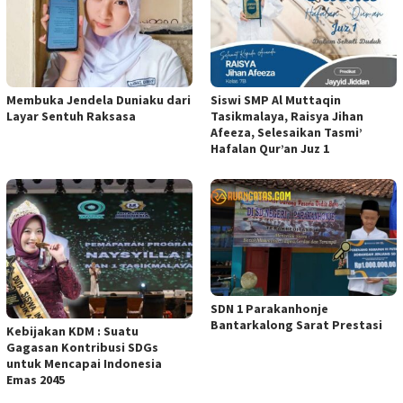
Membuka Jendela Duniaku dari
Siswi SMP Al Muttaqin
Layar Sentuh Raksasa
Tasikmalaya, Raisya Jihan
Afeeza, Selesaikan Tasmi’
Hafalan Qur’an Juz 1
SDN 1 Parakanhonje
Bantarkalong Sarat Prestasi
Kebijakan KDM : Suatu
Gagasan Kontribusi SDGs
untuk Mencapai Indonesia
Emas 2045