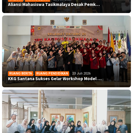
Aliansi Mahasiswa Tasikmalaya Desak Pemk…
RUANG BERITA
,
RUANG PENDIDIKAN
23 Juli 2026
KKG Santana Sukses Gelar Workshop Model …