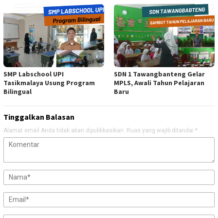
SMP Labschool UPI
SDN 1 Tawangbanteng Gelar
Tasikmalaya Usung Program
MPLS, Awali Tahun Pelajaran
Bilingual
Baru
Tinggalkan Balasan
Alamat email Anda tidak akan dipublikasikan.
Ruas yang wajib ditandai
*