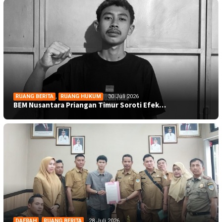
RUANG BERITA
,
RUANG HUKUM
30 Juli 2026
BEM Nusantara Priangan Timur Soroti Efek…
DAERAH
,
RUANG BERITA
28 Juli 2026