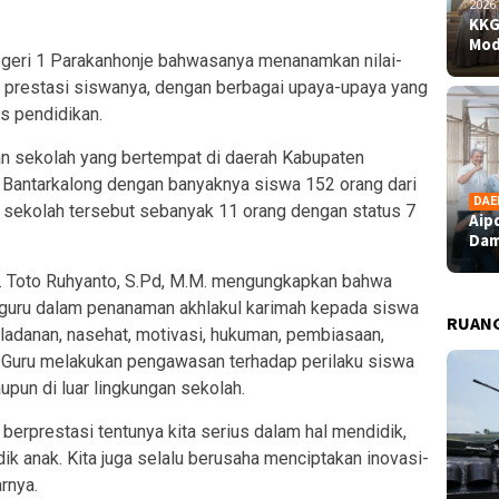
2026
KKG
Mod
egeri 1 Parakanhonje bahwasanya menanamkan nilai-
 prestasi siswanya, dengan berbagai upaya-upaya yang
s pendidikan.
n sekolah yang bertempat di daerah Kabupaten
 Bantarkalong dengan banyaknya siswa 152 orang dari
DAE
u sekolah tersebut sebanyak 11 orang dengan status 7
Aip
Dam
H. Toto Ruhyanto, S.Pd, M.M. mengungkapkan bahwa
 guru dalam penanaman akhlakul karimah kepada siswa
RUAN
ladanan, nasehat, motivasi, hukuman, pembiasaan,
 Guru melakukan pengawasan terhadap perilaku siswa
upun di luar lingkungan sekolah.
berprestasi tentunya kita serius dalam hal mendidik,
ik anak. Kita juga selalu berusaha menciptakan inovasi-
rnya.