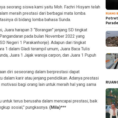
nya seorang siswa kami yaitu Moh. Fachri Hisyam telah
am meraih prestasi dari berbagai mata lomba.
RUANG B
Potret
tasinya di bidang lomba bahasa Sunda.
Parad
ni, Juara harapan 3 “Borangan” jenjang SD tingkat
i Pangandaran pada bulan November 2022 yang
 SD Negeri 1 Parakanhonje). Adapun dari tingkat
 1 dalam Gladi terampil umum, Juara Baca Tulis
nda, Juara 1 Jajak wanoja carpon, dan Juara 1 Pupuh
an diri seseorang dalam berprestasi dapat
dalam karir atau jenjang pendidikan. Adanya prestasi
RUANG
 motivasi bagi orang lain untuk meraih hal yang sama
idu untuk terus berusaha dalam mencapai prestasi, baik
ngkup sosial,” pungkasnya.
(Mila)***