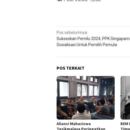
Navigasi
Pos sebelumnya
Sukseskan Pemilu 2024, PPK Singaparn
pos
Sosialisasi Untuk Pemilih Pemula
POS TERKAIT
Aliansi Mahasiswa
BEM 
Tasikmalaya Peringatkan
Timu