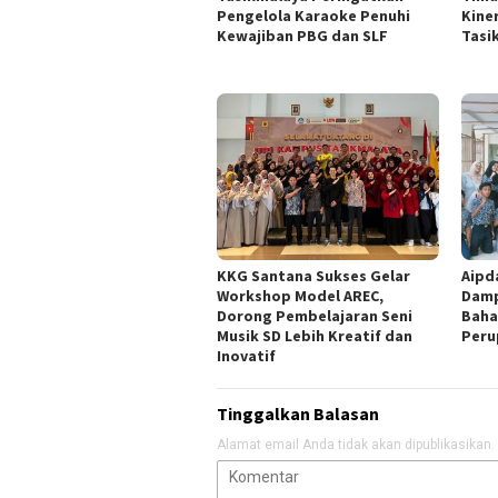
Pengelola Karaoke Penuhi
Kine
Kewajiban PBG dan SLF
Tasi
KKG Santana Sukses Gelar
Aipd
Workshop Model AREC,
Damp
Dorong Pembelajaran Seni
Baha
Musik SD Lebih Kreatif dan
Peru
Inovatif
Tinggalkan Balasan
Alamat email Anda tidak akan dipublikasikan.