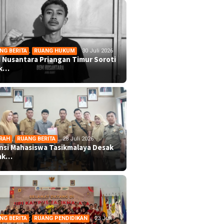
NG BERITA
,
RUANG HUKUM
30 Juli 2026
 Nusantara Priangan Timur Soroti
ek…
RAH
,
RUANG BERITA
28 Juli 2026
ansi Mahasiswa Tasikmalaya Desak
mk…
NG BERITA
,
RUANG PENDIDIKAN
23 Juli