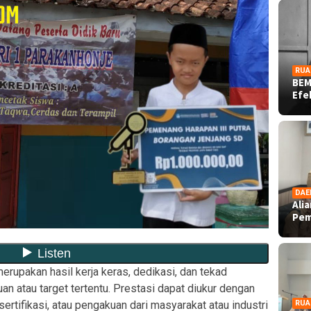
RUA
BEM
Ef
DAE
Ali
Pe
erupakan hasil kerja keras, dedikasi, dan tekad
an atau target tertentu. Prestasi dapat diukur dengan
sertifikasi, atau pengakuan dari masyarakat atau industri
RUA