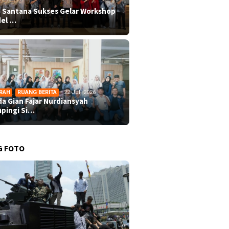
 Santana Sukses Gelar Workshop
el …
RAH
,
RUANG BERITA
22 Juli 2026
da Gian Fajar Nurdiansyah
pingi Si…
G FOTO