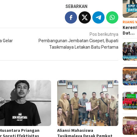
SEBARKAN
RUANG V
Keren!
Dat…
Pos berikutnya
a Gelar
Pembangunan Jembatan Cisepet, Bupati
Tasikmalaya Letakan Batu Pertama
Nusantara Priangan
Aliansi Mahasiswa
r Soroti Efektivitas
Tasikmalaya Desak Pemkot