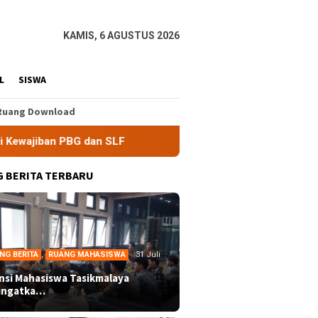
KAMIS, 6 AGUSTUS 2026
L
SISWA
Ruang Download
dan SLF
BEM Nusantara Priangan Timur Soroti Efektivita
 BERITA TERBARU
NG BERITA
,
RUANG MAHASISWA
31 Juli
ansi Mahasiswa Tasikmalaya
ingatka…