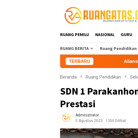
Loncat
ke
konten
RUANG PEMILU
NASIONAL
GURU
RUANG BERITA
Ruang Pendidikan
TERBARU
Aliansi Mahasiswa Tasik
Beranda
Ruang Pendidikan
Sek
SDN 1 Parakanhon
Prestasi
Administrator
5 Agustus 2023
1350 Dilihat