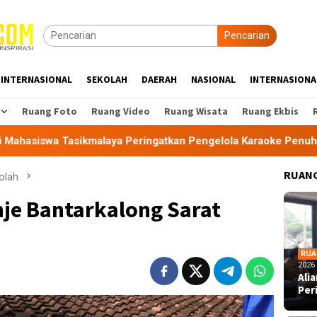
Pencarian
INTERNASIONAL
SEKOLAH
DAERAH
NASIONAL
INTERNASIONA
Ruang Foto
Ruang Video
Ruang Wisata
Ruang Ekbis
malaya Peringatkan Pengelola Karaoke Penuhi Kewajiban PBG 
RUANG
olah
je Bantarkalong Sarat
RUA
2026
Ali
Per