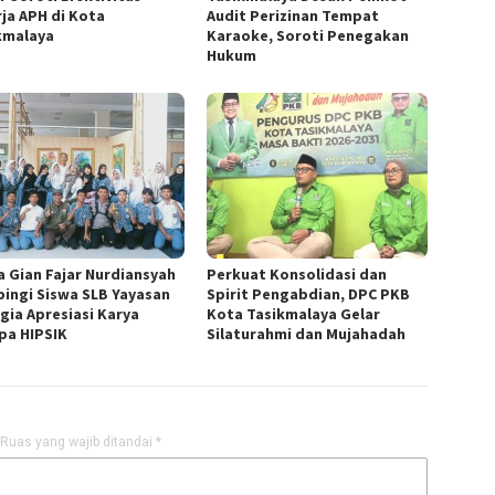
rja APH di Kota
Audit Perizinan Tempat
kmalaya
Karaoke, Soroti Penegakan
Hukum
a Gian Fajar Nurdiansyah
Perkuat Konsolidasi dan
ingi Siswa SLB Yayasan
Spirit Pengabdian, DPC PKB
gia Apresiasi Karya
Kota Tasikmalaya Gelar
pa HIPSIK
Silaturahmi dan Mujahadah
Ruas yang wajib ditandai
*