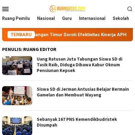
Loncat
Menu
ke
Mobile
konten
Ruang Pemilu
Nasional
Guru
Internasional
Sekolah
 Priangan Timur Soroti Efektivitas Kinerja APH di Kota Tasikm
TERBARU
PENULIS:
RUANG EDITOR
Uang Ratusan Juta Tabungan Siswa SD di
Tasik Raib, Diduga Dibawa Kabur Oknum
Pensiunan Kepsek
Siswa SD di Jerman Antusias Belajar Bermain
Gamelan dan Membuat Wayang
Sebanyak 167 PNS Kemendikbudristek
Disumpah