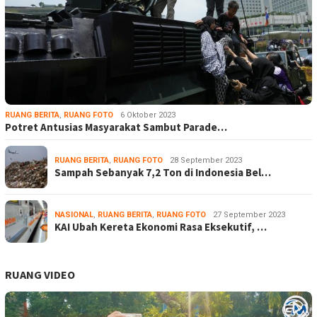
RUANG BERITA
,
RUANG FOTO
6 Oktober 2023
Potret Antusias Masyarakat Sambut Parade…
RUANG BERITA
,
RUANG FOTO
28 September 2023
Sampah Sebanyak 7,2 Ton di Indonesia Bel…
NASIONAL
,
RUANG BERITA
,
RUANG FOTO
27 September 2023
KAI Ubah Kereta Ekonomi Rasa Eksekutif, …
RUANG VIDEO