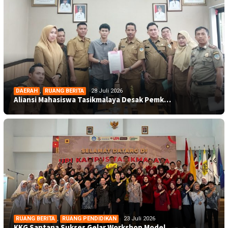
DAERAH
,
RUANG BERITA
28 Juli 2026
Aliansi Mahasiswa Tasikmalaya Desak Pemk…
RUANG BERITA
,
RUANG PENDIDIKAN
23 Juli 2026
KKG Santana Sukses Gelar Workshop Model …