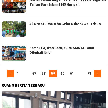
Tahun Baru Islam 1445 Hijriyah
Al-Urwatul Wustha Gelar Raker Awal Tahun
Sambut Ajaran Baru, Guru SMK Al-Falah
Dibekali Ilmu
«
1
…
57
58
59
60
61
…
78
»
RUANG BERITA TERBARU