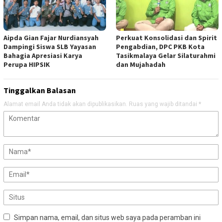
Aipda Gian Fajar Nurdiansyah
Perkuat Konsolidasi dan Spirit
Dampingi Siswa SLB Yayasan
Pengabdian, DPC PKB Kota
Bahagia Apresiasi Karya
Tasikmalaya Gelar Silaturahmi
Perupa HIPSIK
dan Mujahadah
Tinggalkan Balasan
Alamat email Anda tidak akan dipublikasikan.
Ruas yang wajib ditandai
*
Simpan nama, email, dan situs web saya pada peramban ini