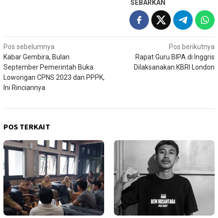
SEBARKAN
Navigasi
Pos sebelumnya
Pos berikutnya
Kabar Gembira, Bulan
Rapat Guru BIPA di Inggris
pos
September Pemerintah Buka
Dilaksanakan KBRI London
Lowongan CPNS 2023 dan PPPK,
Ini Rinciannya
POS TERKAIT