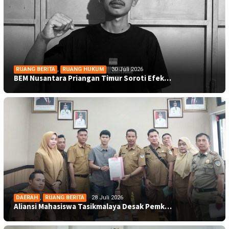
RUANG BERITA
,
RUANG HUKUM
30 Juli 2026
BEM Nusantara Priangan Timur Soroti Efek…
DAERAH
,
RUANG BERITA
28 Juli 2026
Aliansi Mahasiswa Tasikmalaya Desak Pemk…