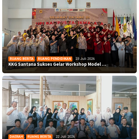
RUANG BERITA
,
RUANG PENDIDIKAN
23 Juli 2026
KKG Santana Sukses Gelar Workshop Model …
DAERAH
,
RUANG BERITA
22 Juli 2026