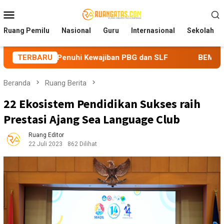
Loncat
Menu
ke
Mobile
konten
Ruang Pemilu
Nasional
Guru
Internasional
Sekolah
nuhi Kewajiban PBG dan SLF
TERBARU
BEM Nusantara Priangan Tim
Beranda
Ruang Berita
22 Ekosistem Pendidikan Sukses raih
Prestasi Ajang Sea Language Club
Ruang Editor
22 Juli 2023
862 Dilihat