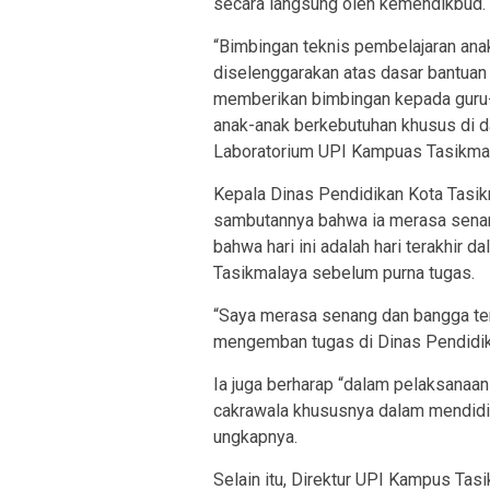
secara langsung oleh kemendikbud.
“Bimbingan teknis pembelajaran an
diselenggarakan atas dasar bantuan
memberikan bimbingan kepada gur
anak-anak berkebutuhan khusus di 
Laboratorium UPI Kampuas Tasikmal
Kepala Dinas Pendidikan Kota Tasik
sambutannya bahwa ia merasa senan
bahwa hari ini adalah hari terakhir
Tasikmalaya sebelum purna tugas.
“Saya merasa senang dan bangga terh
mengemban tugas di Dinas Pendidika
Ia juga berharap “dalam pelaksanaan
cakrawala khususnya dalam mendidik
ungkapnya.
Selain itu, Direktur UPI Kampus Tasi