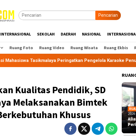
Pencarian
INTERNASIONAL
SEKOLAH
DAERAH
NASIONAL
INTERNASIONA
Ruang Foto
Ruang Video
Ruang Wisata
Ruang Ekbis
aya Peringatkan Pengelola Karaoke Penuhi Kewajiban PBG dan
RUANG
an Kualitas Pendidik, SD
aya Melaksanakan Bimtek
RUA
Berkebutuhan Khusus
2026
Ali
Per