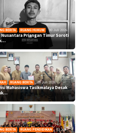
NG BERITA
,
RUANG HUKUM
30 Juli 2026
 Nusantara Priangan Timur Soroti
ek…
RAH
,
RUANG BERITA
28 Juli 2026
ansi Mahasiswa Tasikmalaya Desak
mk…
NG BERITA
,
RUANG PENDIDIKAN
23 Juli