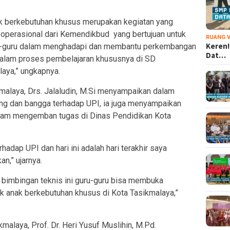
ak berkebutuhan khusus merupakan kegiatan yang
 operasional dari Kemendikbud yang bertujuan untuk
RUANG V
Keren!
u-guru dalam menghadapi dan membantu perkembangan
Dat…
dalam proses pembelajaran khususnya di SD
aya,” ungkapnya.
malaya, Drs. Jalaludin, M.Si menyampaikan dalam
g dan bangga terhadap UPI, ia juga menyampaikan
 dalam mengemban tugas di Dinas Pendidikan Kota
adap UPI dan hari ini adalah hari terakhir saya
n,” ujarnya.
 bimbingan teknis ini guru-guru bisa membuka
 anak berkebutuhan khusus di Kota Tasikmalaya,”
kmalaya, Prof. Dr. Heri Yusuf Muslihin, M.Pd.