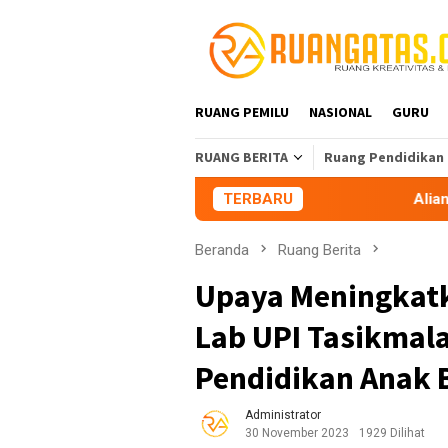
Loncat
ke
konten
RUANG PEMILU
NASIONAL
GURU
RUANG BERITA
Ruang Pendidikan
TERBARU
Aliansi Mahasiswa Tasikmal
Beranda
Ruang Berita
Upaya Meningkatk
Lab UPI Tasikmal
Pendidikan Anak 
Administrator
30 November 2023
1929 Dilihat