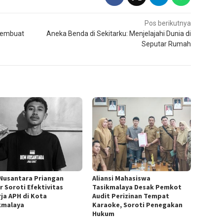
Pos berikutnya
Membuat
Aneka Benda di Sekitarku: Menjelajahi Dunia di
Seputar Rumah
Nusantara Priangan
Aliansi Mahasiswa
r Soroti Efektivitas
Tasikmalaya Desak Pemkot
rja APH di Kota
Audit Perizinan Tempat
kmalaya
Karaoke, Soroti Penegakan
Hukum