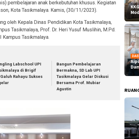
2026
is) pembelajaran anak berkebutuhan khusus. Kegiatan
KKG
rison, Kota Tasikmalaya. Kamis, (30/11/2023).
Mod
ung oleh Kepala Dinas Pendidikan Kota Tasikmalaya,
ampus Tasikmalaya, Prof. Dr. Heri Yusuf Muslihin, M.Pd.
PI Kampus Tasikmalaya.
DAE
Aip
ngling Labschool UPI
Bangun Pembelajaran
Dam
sikmalaya di Brigif
Bermakna, SD Lab UPI
/Galuh Rahayu Sukses
Tasikmalaya Gelar Diskusi
gelar
Bersama Prof. Mubiar
Agustin
RUAN