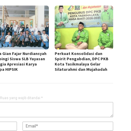
a Gian Fajar Nurdiansyah
Perkuat Konsolidasi dan
ingi Siswa SLB Yayasan
Spirit Pengabdian, DPC PKB
gia Apresiasi Karya
Kota Tasikmalaya Gelar
pa HIPSIK
Silaturahmi dan Mujahadah
Ruas yang wajib ditandai
*