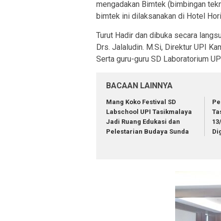
mengadakan Bimtek (bimbingan tekn
bimtek ini dilaksanakan di Hotel Ho
Turut Hadir dan dibuka secara langs
Drs. Jalaludin. M.Si, Direktur UPI K
Serta guru-guru SD Laboratorium U
BACAAN LAINNYA
Mang Koko Festival SD
Pe
Labschool UPI Tasikmalaya
Ta
Jadi Ruang Edukasi dan
13
Pelestarian Budaya Sunda
Di