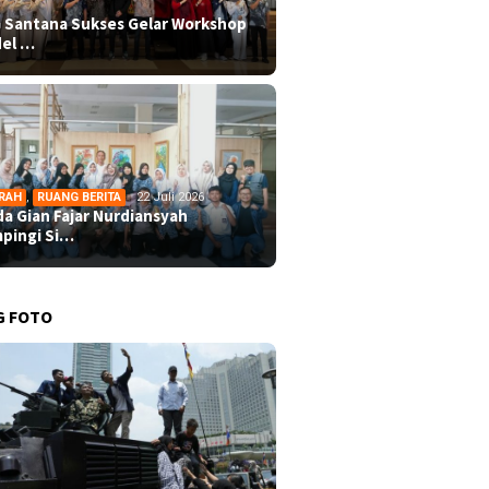
 Santana Sukses Gelar Workshop
el …
RAH
,
RUANG BERITA
22 Juli 2026
da Gian Fajar Nurdiansyah
pingi Si…
G FOTO