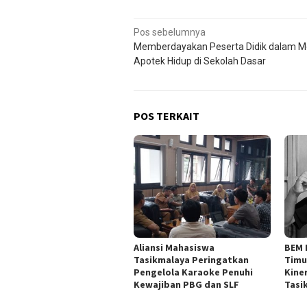
Navigasi
Pos sebelumnya
Memberdayakan Peserta Didik dalam 
pos
Apotek Hidup di Sekolah Dasar
POS TERKAIT
Aliansi Mahasiswa
BEM 
Tasikmalaya Peringatkan
Timu
Pengelola Karaoke Penuhi
Kine
Kewajiban PBG dan SLF
Tasi