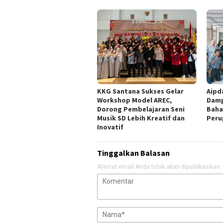
KKG Santana Sukses Gelar
Aipd
Workshop Model AREC,
Damp
Dorong Pembelajaran Seni
Baha
Musik SD Lebih Kreatif dan
Peru
Inovatif
Tinggalkan Balasan
Alamat email Anda tidak akan dipublikasikan.