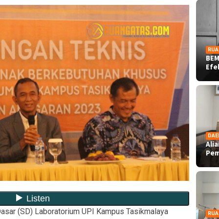
RUA
BEM
Ef
DAE
Ali
Pe
asar (SD) Laboratorium UPI Kampus Tasikmalaya
RUA