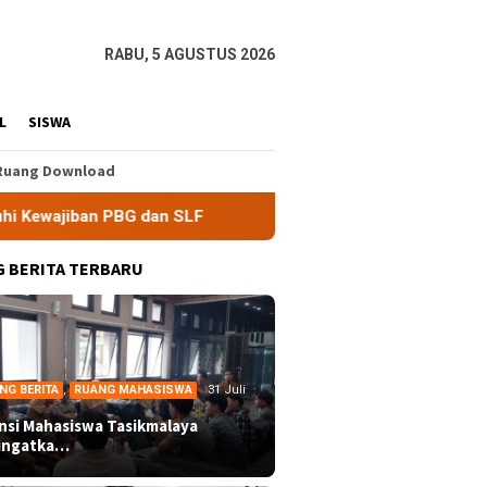
RABU, 5 AGUSTUS 2026
L
SISWA
Ruang Download
 SLF
BEM Nusantara Priangan Timur Soroti Efektivitas Ki
 BERITA TERBARU
NG BERITA
,
RUANG MAHASISWA
31 Juli
ansi Mahasiswa Tasikmalaya
ingatka…