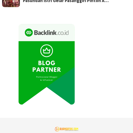
Pasundan Istri Gelar Pasanggiri Pinton A…