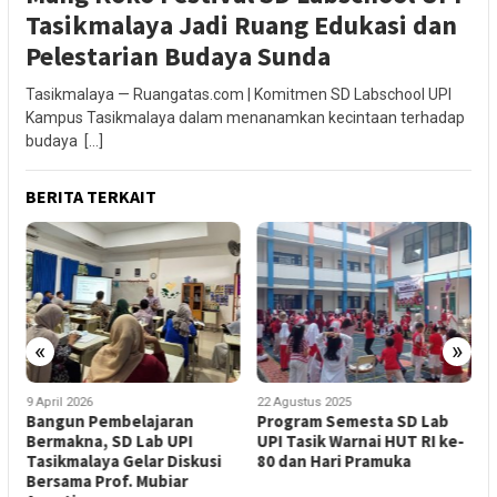
Tasikmalaya Jadi Ruang Edukasi dan
Pelestarian Budaya Sunda
Tasikmalaya — Ruangatas.com | Komitmen SD Labschool UPI
Kampus Tasikmalaya dalam menanamkan kecintaan terhadap
budaya […]
BERITA TERKAIT
«
»
9 April 2026
22 Agustus 2025
2
Bangun Pembelajaran
Program Semesta SD Lab
E
Bermakna, SD Lab UPI
UPI Tasik Warnai HUT RI ke-
S
Tasikmalaya Gelar Diskusi
80 dan Hari Pramuka
H
Bersama Prof. Mubiar
A