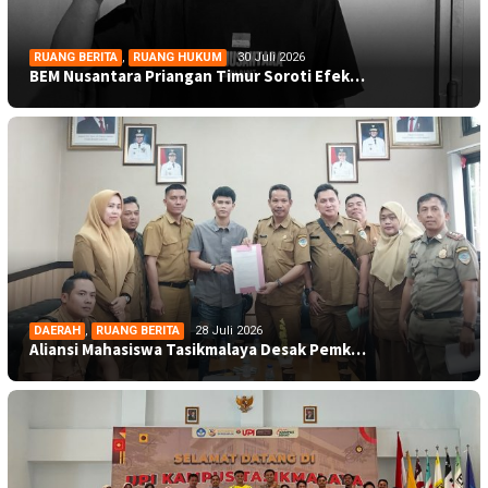
RUANG BERITA
,
RUANG HUKUM
30 Juli 2026
BEM Nusantara Priangan Timur Soroti Efek…
DAERAH
,
RUANG BERITA
28 Juli 2026
Aliansi Mahasiswa Tasikmalaya Desak Pemk…