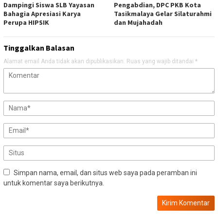
Dampingi Siswa SLB Yayasan
Pengabdian, DPC PKB Kota
Bahagia Apresiasi Karya
Tasikmalaya Gelar Silaturahmi
Perupa HIPSIK
dan Mujahadah
Tinggalkan Balasan
Alamat email Anda tidak akan dipublikasikan.
Ruas yang wajib ditandai
*
Simpan nama, email, dan situs web saya pada peramban ini
untuk komentar saya berikutnya.