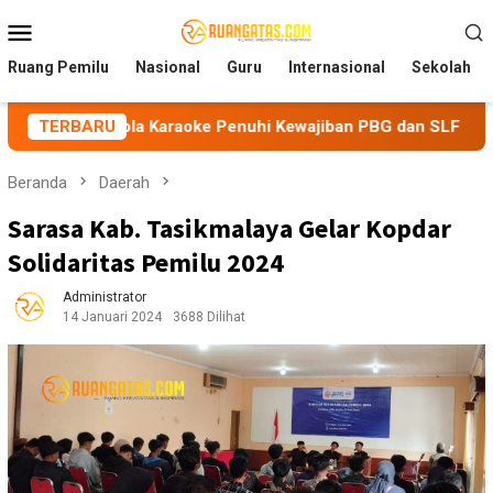
Loncat
Menu
ke
Mobile
konten
Ruang Pemilu
Nasional
Guru
Internasional
Sekolah
la Karaoke Penuhi Kewajiban PBG dan SLF
TERBARU
BEM Nusantar
Beranda
Daerah
Sarasa Kab. Tasikmalaya Gelar Kopdar
Solidaritas Pemilu 2024
Administrator
14 Januari 2024
3688 Dilihat