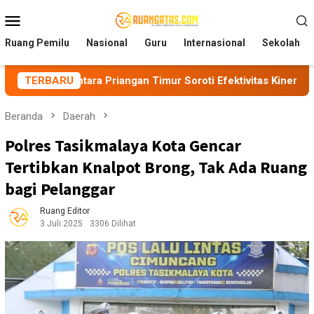
Loncat
Menu
ke
Mobile
konten
Ruang Pemilu
Nasional
Guru
Internasional
Sekolah
antara Priangan Timur Soroti Efektivitas Kinerja APH di Kota 
TERBARU
Beranda
Daerah
Polres Tasikmalaya Kota Gencar
Tertibkan Knalpot Brong, Tak Ada Ruang
bagi Pelanggar
Ruang Editor
3 Juli 2025
3306 Dilihat