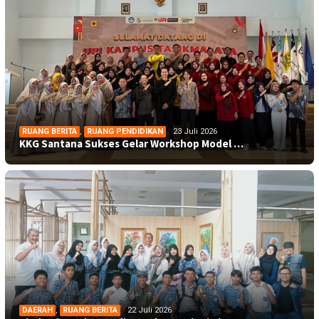
RUANG BERITA
,
RUANG PENDIDIKAN
23 Juli 2026
KKG Santana Sukses Gelar Workshop Model …
DAERAH
,
RUANG BERITA
22 Juli 2026