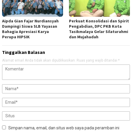
Aipda Gian Fajar Nurdiansyah
Perkuat Konsolidasi dan Spirit
Dampingi Siswa SLB Yayasan
Pengabdian, DPC PKB Kota
Bahagia Apresiasi Karya
Tasikmalaya Gelar Silaturahmi
Perupa HIPSIK
dan Mujahadah
Tinggalkan Balasan
Alamat email Anda tidak akan dipublikasikan.
Ruas yang wajib ditandai
*
Simpan nama, email, dan situs web saya pada peramban ini