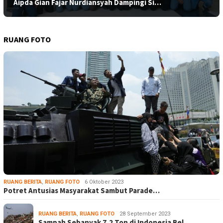
Aipda Gian Fajar Nurdiansyah Dampingi Si…
RUANG FOTO
RUANG BERITA
,
RUANG FOTO
6 Oktober 2023
Potret Antusias Masyarakat Sambut Parade…
RUANG BERITA
,
RUANG FOTO
28 September 2023
Sampah Sebanyak 7,2 Ton di Indonesia Bel…