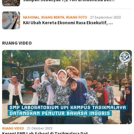
NASIONAL
,
RUANG BERITA
,
RUANG FOTO
27 September 2023
KAI Ubah Kereta Ekonomi Rasa Eksekutif, …
RUANG VIDEO
RUANG VIDEO
21 Oktober 2023
Keren! SMP Lab School di Tasikmalaya Dat…