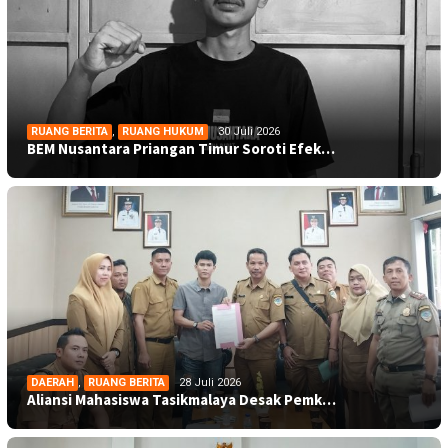
RUANG BERITA
,
RUANG HUKUM
30 Juli 2026
BEM Nusantara Priangan Timur Soroti Efek…
DAERAH
,
RUANG BERITA
28 Juli 2026
Aliansi Mahasiswa Tasikmalaya Desak Pemk…