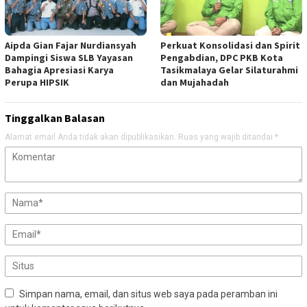
Aipda Gian Fajar Nurdiansyah
Perkuat Konsolidasi dan Spirit
Dampingi Siswa SLB Yayasan
Pengabdian, DPC PKB Kota
Bahagia Apresiasi Karya
Tasikmalaya Gelar Silaturahmi
Perupa HIPSIK
dan Mujahadah
Tinggalkan Balasan
Alamat email Anda tidak akan dipublikasikan.
Ruas yang wajib ditandai
*
Simpan nama, email, dan situs web saya pada peramban ini