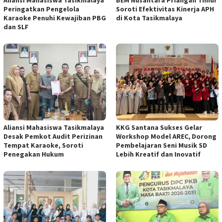
Peringatkan Pengelola
Soroti Efektivitas Kinerja APH
Karaoke Penuhi Kewajiban PBG
di Kota Tasikmalaya
dan SLF
Aliansi Mahasiswa Tasikmalaya
KKG Santana Sukses Gelar
Desak Pemkot Audit Perizinan
Workshop Model AREC, Dorong
Tempat Karaoke, Soroti
Pembelajaran Seni Musik SD
Penegakan Hukum
Lebih Kreatif dan Inovatif