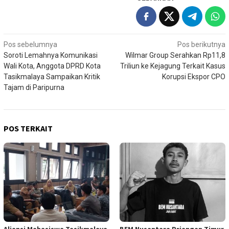
Navigasi
Pos sebelumnya
Pos berikutnya
Soroti Lemahnya Komunikasi
Wilmar Group Serahkan Rp11,8
pos
Wali Kota, Anggota DPRD Kota
Triliun ke Kejagung Terkait Kasus
Tasikmalaya Sampaikan Kritik
Korupsi Ekspor CPO
Tajam di Paripurna
POS TERKAIT
Aliansi Mahasiswa Tasikmalaya
BEM Nusantara Priangan Timur