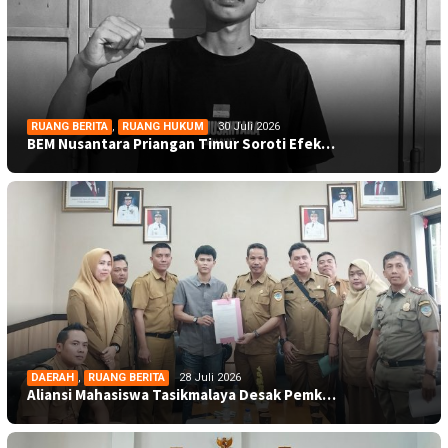
RUANG BERITA
,
RUANG HUKUM
30 Juli 2026
BEM Nusantara Priangan Timur Soroti Efek…
DAERAH
,
RUANG BERITA
28 Juli 2026
Aliansi Mahasiswa Tasikmalaya Desak Pemk…