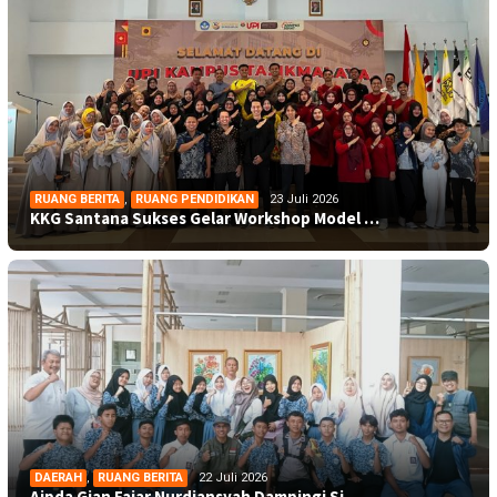
RUANG BERITA
,
RUANG PENDIDIKAN
23 Juli 2026
KKG Santana Sukses Gelar Workshop Model …
DAERAH
,
RUANG BERITA
22 Juli 2026
Aipda Gian Fajar Nurdiansyah Dampingi Si…