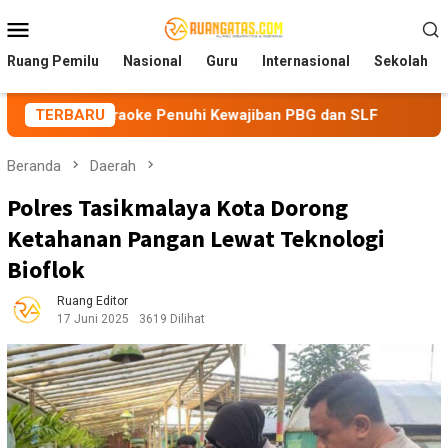
Loncat
Menu
ke
Mobile
konten
Ruang Pemilu
Nasional
Guru
Internasional
Sekolah
a Karaoke Penuhi Kewajiban PBG dan SLF
TERBARU
BEM Nusantara
Beranda
Daerah
Polres Tasikmalaya Kota Dorong
Ketahanan Pangan Lewat Teknologi
Bioflok
Ruang Editor
17 Juni 2025
3619 Dilihat