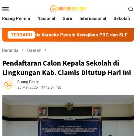
Loncat
Menu
ke
Mobile
konten
Ruang Pemilu
Nasional
Guru
Internasional
Sekolah
lola Karaoke Penuhi Kewajiban PBG dan SLF
TERBARU
BEM Nusanta
Beranda
Daerah
Pendaftaran Calon Kepala Sekolah di
Lingkungan Kab. Ciamis Ditutup Hari Ini
Ruang Editor
20 Mei 2025
3442 Dilihat