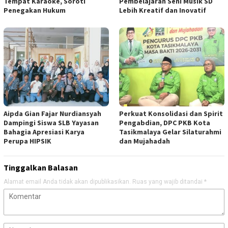
Tempat Karaoke, Soroti
Pembelajaran Seni Musik SD
Penegakan Hukum
Lebih Kreatif dan Inovatif
Aipda Gian Fajar Nurdiansyah
Perkuat Konsolidasi dan Spirit
Dampingi Siswa SLB Yayasan
Pengabdian, DPC PKB Kota
Bahagia Apresiasi Karya
Tasikmalaya Gelar Silaturahmi
Perupa HIPSIK
dan Mujahadah
Tinggalkan Balasan
Alamat email Anda tidak akan dipublikasikan.
Ruas yang wajib ditandai
*