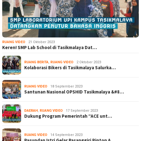
RUANG VIDEO
21 Oktober 2023
Keren! SMP Lab School di Tasikmalaya Dat…
RUANG BERITA
,
RUANG VIDEO
2 Oktober 2023
Kolaborasi Bikers di Tasikmalaya Salurka…
RUANG VIDEO
18 September 2023
Santunan Nasional OPSHID Tasikmalaya &#8…
DAERAH
,
RUANG VIDEO
17 September 2023
Dukung Program Pemerintah “ACE unt…
RUANG VIDEO
14 September 2023
Pasundan Istri Gelar Pasanggiri Pinton A…