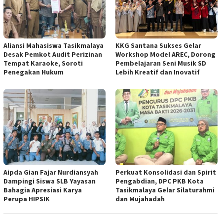
Aliansi Mahasiswa Tasikmalaya
KKG Santana Sukses Gelar
Desak Pemkot Audit Perizinan
Workshop Model AREC, Dorong
Tempat Karaoke, Soroti
Pembelajaran Seni Musik SD
Penegakan Hukum
Lebih Kreatif dan Inovatif
Aipda Gian Fajar Nurdiansyah
Perkuat Konsolidasi dan Spirit
Dampingi Siswa SLB Yayasan
Pengabdian, DPC PKB Kota
Bahagia Apresiasi Karya
Tasikmalaya Gelar Silaturahmi
Perupa HIPSIK
dan Mujahadah