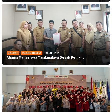
DAERAH
,
RUANG BERITA
28 Juli 2026
Aliansi Mahasiswa Tasikmalaya Desak Pemk…