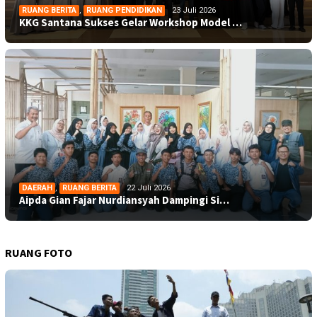
RUANG BERITA
,
RUANG PENDIDIKAN
23 Juli 2026
KKG Santana Sukses Gelar Workshop Model …
DAERAH
,
RUANG BERITA
22 Juli 2026
Aipda Gian Fajar Nurdiansyah Dampingi Si…
RUANG FOTO