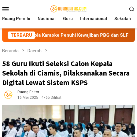
Loncat
Menu
ke
Mobile
konten
Ruang Pemilu
Nasional
Guru
Internasional
Sekolah
lola Karaoke Penuhi Kewajiban PBG dan SLF
TERBARU
BEM Nusant
Beranda
Daerah
58 Guru Ikuti Seleksi Calon Kepala
Sekolah di Ciamis, Dilaksanakan Secara
Digital Lewat Sistem KSPS
Ruang Editor
16 Mei 2025
4765 Dilihat