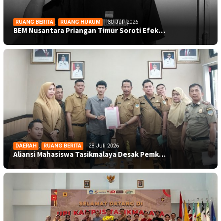
RUANG BERITA
,
RUANG HUKUM
30 Juli 2026
BEM Nusantara Priangan Timur Soroti Efek…
DAERAH
,
RUANG BERITA
28 Juli 2026
Aliansi Mahasiswa Tasikmalaya Desak Pemk…