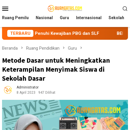
Loncat
Menu
ke
Mobile
konten
Ruang Pemilu
Nasional
Guru
Internasional
Sekolah
enuhi Kewajiban PBG dan SLF
TERBARU
BEM Nusantara Priangan Ti
Beranda
Ruang Pendidikan
Guru
Metode Dasar untuk Meningkatkan
Keterampilan Menyimak Siswa di
Sekolah Dasar
Administrator
8 April 2023
947 Dilihat