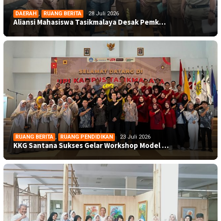
DAERAH
,
RUANG BERITA
28 Juli 2026
Aliansi Mahasiswa Tasikmalaya Desak Pemk…
RUANG BERITA
,
RUANG PENDIDIKAN
23 Juli 2026
KKG Santana Sukses Gelar Workshop Model …