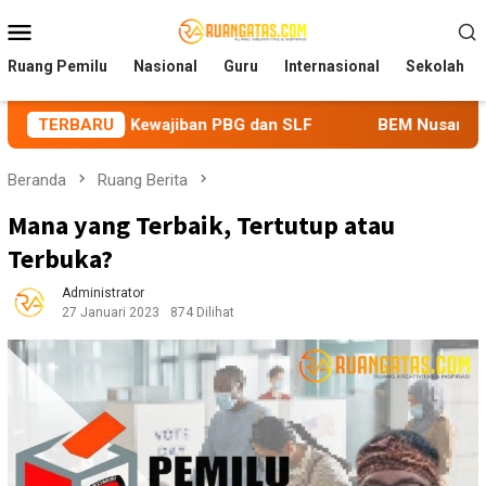
Loncat
Menu
ke
Mobile
konten
Ruang Pemilu
Nasional
Guru
Internasional
Sekolah
ewajiban PBG dan SLF
TERBARU
BEM Nusantara Priangan Timur Sor
Beranda
Ruang Berita
Mana yang Terbaik, Tertutup atau
Terbuka?
Administrator
27 Januari 2023
874 Dilihat