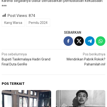
karena segalanya diatur berdasarkan pembatasan kekuasaan.
***
Post Views:
874
Kang Warsa
Pemilu 2024
SEBARKAN
Navigasi
Pos sebelumnya
Pos berikutnya
Bupati Tasikmalaya Hadiri Grand
Mendirikan Pabrik Rokok?
pos
Final Duta GenRe
Pahamilah ini!
POS TERKAIT