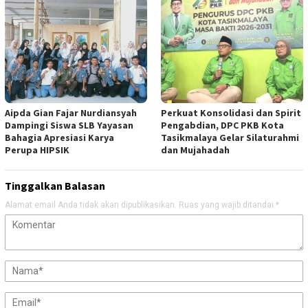
Aipda Gian Fajar Nurdiansyah
Perkuat Konsolidasi dan Spirit
Dampingi Siswa SLB Yayasan
Pengabdian, DPC PKB Kota
Bahagia Apresiasi Karya
Tasikmalaya Gelar Silaturahmi
Perupa HIPSIK
dan Mujahadah
Tinggalkan Balasan
Alamat email Anda tidak akan dipublikasikan.
Ruas yang wajib ditandai
*