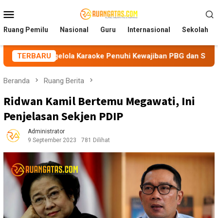
Loncat
Menu
ke
Mobile
konten
Ruang Pemilu
Nasional
Guru
Internasional
Sekolah
ngelola Karaoke Penuhi Kewajiban PBG dan SLF
TERBARU
BEM Nus
Beranda
Ruang Berita
Ridwan Kamil Bertemu Megawati, Ini
Penjelasan Sekjen PDIP
Administrator
9 September 2023
781 Dilihat