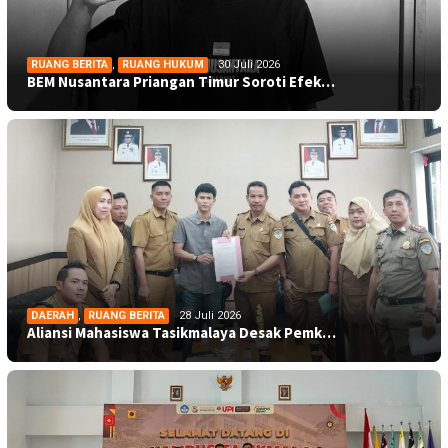
RUANG BERITA
,
RUANG HUKUM
30 Juli 2026
BEM Nusantara Priangan Timur Soroti Efek…
DAERAH
,
RUANG BERITA
28 Juli 2026
Aliansi Mahasiswa Tasikmalaya Desak Pemk…