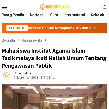
Loncat
Menu
ke
Mobile
konten
Ruang Pemilu
Nasional
Guru
Internasional
Sekolah
araoke Penuhi Kewajiban PBG dan SLF
TERBARU
BEM Nusantara Pr
Beranda
Ruang Berita
Mahasiswa Institut Agama Islam
Tasikmalaya Ikuti Kuliah Umum Tentang
Pengawasan Publik
Ruang Editor
7 September 2023
845 Dilihat