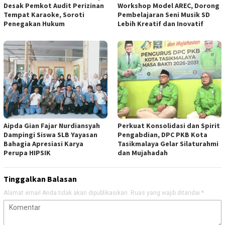
Desak Pemkot Audit Perizinan
Workshop Model AREC, Dorong
Tempat Karaoke, Soroti
Pembelajaran Seni Musik SD
Penegakan Hukum
Lebih Kreatif dan Inovatif
Aipda Gian Fajar Nurdiansyah
Perkuat Konsolidasi dan Spirit
Dampingi Siswa SLB Yayasan
Pengabdian, DPC PKB Kota
Bahagia Apresiasi Karya
Tasikmalaya Gelar Silaturahmi
Perupa HIPSIK
dan Mujahadah
Tinggalkan Balasan
Alamat email Anda tidak akan dipublikasikan.
Ruas yang wajib ditandai
*