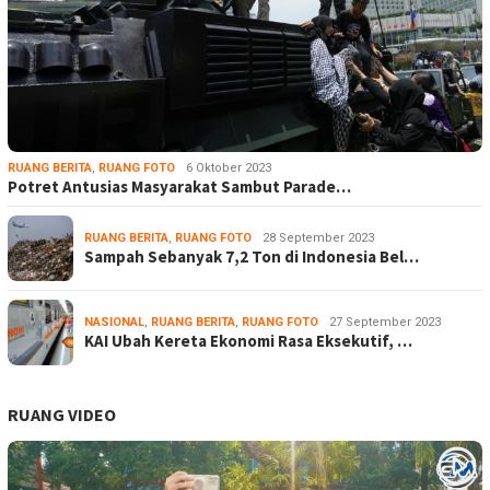
RUANG BERITA
,
RUANG FOTO
6 Oktober 2023
Potret Antusias Masyarakat Sambut Parade…
RUANG BERITA
,
RUANG FOTO
28 September 2023
Sampah Sebanyak 7,2 Ton di Indonesia Bel…
NASIONAL
,
RUANG BERITA
,
RUANG FOTO
27 September 2023
KAI Ubah Kereta Ekonomi Rasa Eksekutif, …
RUANG VIDEO