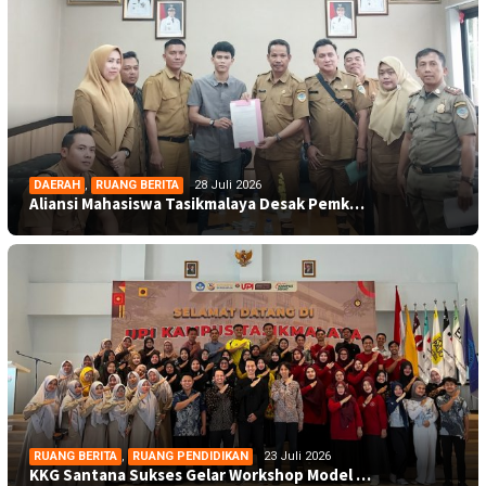
DAERAH
,
RUANG BERITA
28 Juli 2026
Aliansi Mahasiswa Tasikmalaya Desak Pemk…
RUANG BERITA
,
RUANG PENDIDIKAN
23 Juli 2026
KKG Santana Sukses Gelar Workshop Model …