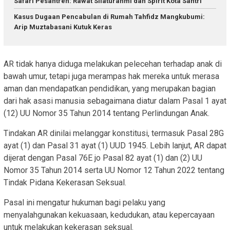
Safari Pesantren: Rawat Silaturahmi dan Spirit Kota Santri
Kasus Dugaan Pencabulan di Rumah Tahfidz Mangkubumi:
Arip Muztabasani Kutuk Keras
AR tidak hanya diduga melakukan pelecehan terhadap anak di
bawah umur, tetapi juga merampas hak mereka untuk merasa
aman dan mendapatkan pendidikan, yang merupakan bagian
dari hak asasi manusia sebagaimana diatur dalam Pasal 1 ayat
(12) UU Nomor 35 Tahun 2014 tentang Perlindungan Anak.
Tindakan AR dinilai melanggar konstitusi, termasuk Pasal 28G
ayat (1) dan Pasal 31 ayat (1) UUD 1945. Lebih lanjut, AR dapat
dijerat dengan Pasal 76E jo Pasal 82 ayat (1) dan (2) UU
Nomor 35 Tahun 2014 serta UU Nomor 12 Tahun 2022 tentang
Tindak Pidana Kekerasan Seksual.
Pasal ini mengatur hukuman bagi pelaku yang
menyalahgunakan kekuasaan, kedudukan, atau kepercayaan
untuk melakukan kekerasan seksual.