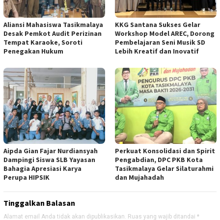
Aliansi Mahasiswa Tasikmalaya
KKG Santana Sukses Gelar
Desak Pemkot Audit Perizinan
Workshop Model AREC, Dorong
Tempat Karaoke, Soroti
Pembelajaran Seni Musik SD
Penegakan Hukum
Lebih Kreatif dan Inovatif
Aipda Gian Fajar Nurdiansyah
Perkuat Konsolidasi dan Spirit
Dampingi Siswa SLB Yayasan
Pengabdian, DPC PKB Kota
Bahagia Apresiasi Karya
Tasikmalaya Gelar Silaturahmi
Perupa HIPSIK
dan Mujahadah
Tinggalkan Balasan
Alamat email Anda tidak akan dipublikasikan.
Ruas yang wajib ditandai
*