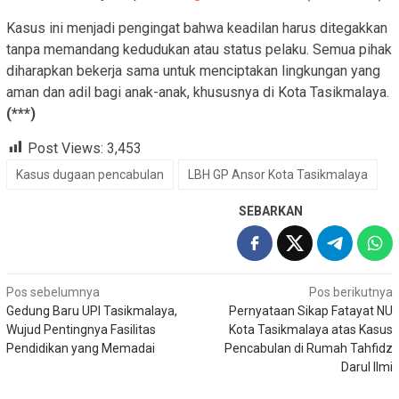
Kasus ini menjadi pengingat bahwa keadilan harus ditegakkan
tanpa memandang kedudukan atau status pelaku. Semua pihak
diharapkan bekerja sama untuk menciptakan lingkungan yang
aman dan adil bagi anak-anak, khususnya di Kota Tasikmalaya.
(***)
Post Views:
3,453
Kasus dugaan pencabulan
LBH GP Ansor Kota Tasikmalaya
SEBARKAN
Navigasi
Pos sebelumnya
Pos berikutnya
Gedung Baru UPI Tasikmalaya,
Pernyataan Sikap Fatayat NU
pos
Wujud Pentingnya Fasilitas
Kota Tasikmalaya atas Kasus
Pendidikan yang Memadai
Pencabulan di Rumah Tahfidz
Darul Ilmi