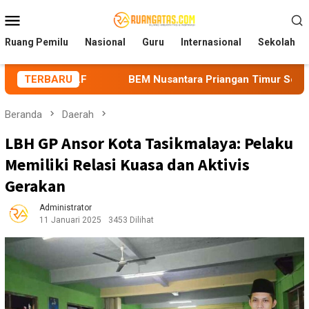
Loncat
Menu
ke
Mobile
konten
Ruang Pemilu
Nasional
Guru
Internasional
Sekolah
F
TERBARU
BEM Nusantara Priangan Timur Soroti Efektivitas Kine
Beranda
Daerah
LBH GP Ansor Kota Tasikmalaya: Pelaku
Memiliki Relasi Kuasa dan Aktivis
Gerakan
Administrator
11 Januari 2025
3453 Dilihat