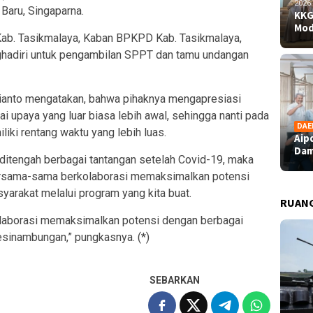
2026
Baru, Singaparna.
KKG
Mod
Kab. Tasikmalaya, Kaban BPKPD Kab. Tasikmalaya,
ghadiri untuk pengambilan SPPT dan tamu undangan
anto mengatakan, bahwa pihaknya mengapresiasi
i upaya yang luar biasa lebih awal, sehingga nanti pada
DAE
ki rentang waktu yang lebih luas.
Aip
Dam
itengah berbagai tantangan setelah Covid-19, maka
rsama-sama berkolaborasi memaksimalkan potensi
yarakat melalui program yang kita buat.
RUAN
olaborasi memaksimalkan potensi dengan berbagai
esinambungan,” pungkasnya. (*)
SEBARKAN