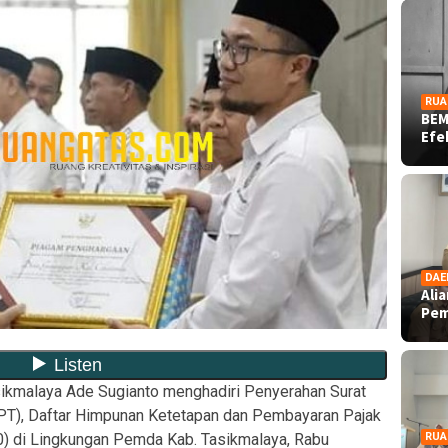
RUA
BEM
Ef
DAE
Ali
Pe
ikmalaya Ade Sugianto menghadiri Penyerahan Surat
PT), Daftar Himpunan Ketetapan dan Pembayaran Pajak
 di Lingkungan Pemda Kab. Tasikmalaya, Rabu
RUA