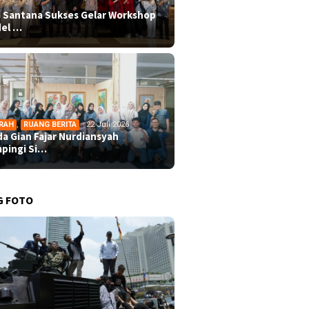
 Santana Sukses Gelar Workshop
el …
RAH
,
RUANG BERITA
22 Juli 2026
da Gian Fajar Nurdiansyah
pingi Si…
G FOTO