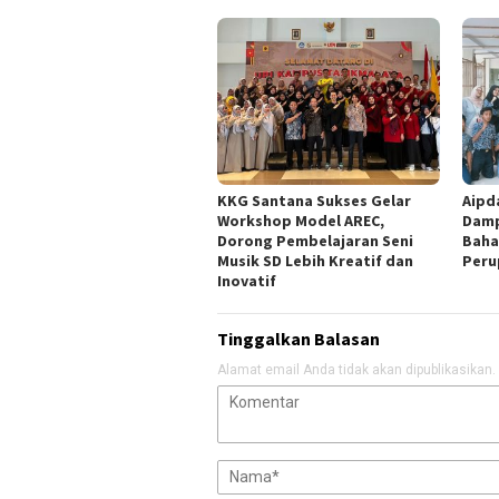
KKG Santana Sukses Gelar
Aipd
Workshop Model AREC,
Damp
Dorong Pembelajaran Seni
Baha
Musik SD Lebih Kreatif dan
Peru
Inovatif
Tinggalkan Balasan
Alamat email Anda tidak akan dipublikasikan.