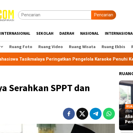
Pencarian
INTERNASIONAL
SEKOLAH
DAERAH
NASIONAL
INTERNASIONA
Ruang Foto
Ruang Video
Ruang Wisata
Ruang Ekbis
alaya Peringatkan Pengelola Karaoke Penuhi Kewajiban PBG da
RUANG
ya Serahkan SPPT dan
RUA
2026
Ali
Per