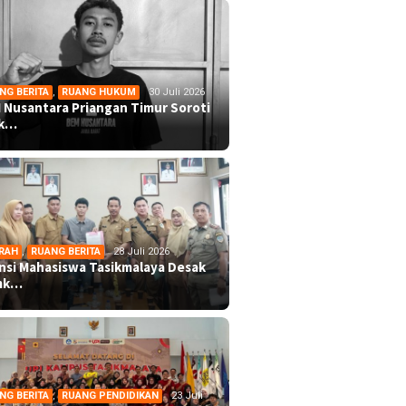
NG BERITA
,
RUANG HUKUM
30 Juli 2026
 Nusantara Priangan Timur Soroti
ek…
RAH
,
RUANG BERITA
28 Juli 2026
ansi Mahasiswa Tasikmalaya Desak
mk…
NG BERITA
,
RUANG PENDIDIKAN
23 Juli