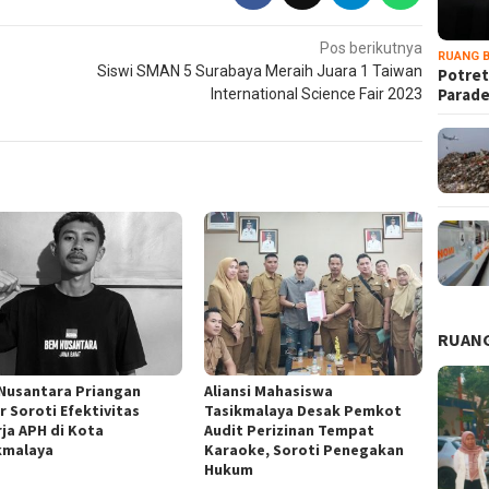
Pos berikutnya
RUANG B
Siswi SMAN 5 Surabaya Meraih Juara 1 Taiwan
Potret
Parad
International Science Fair 2023
RUANG
Nusantara Priangan
Aliansi Mahasiswa
r Soroti Efektivitas
Tasikmalaya Desak Pemkot
rja APH di Kota
Audit Perizinan Tempat
kmalaya
Karaoke, Soroti Penegakan
Hukum