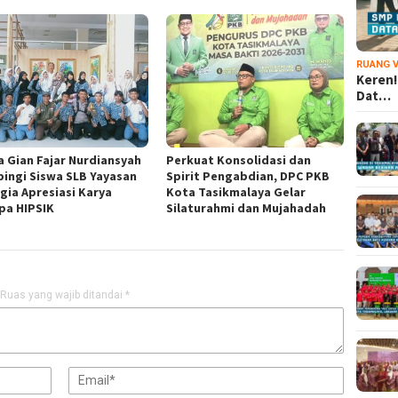
RUANG V
Keren!
Dat…
a Gian Fajar Nurdiansyah
Perkuat Konsolidasi dan
ingi Siswa SLB Yayasan
Spirit Pengabdian, DPC PKB
gia Apresiasi Karya
Kota Tasikmalaya Gelar
pa HIPSIK
Silaturahmi dan Mujahadah
Ruas yang wajib ditandai
*