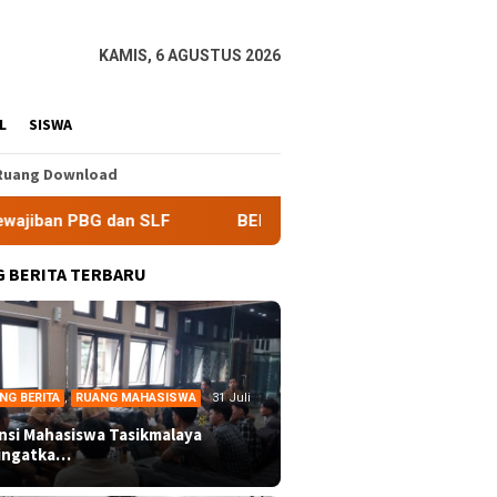
KAMIS, 6 AGUSTUS 2026
L
SISWA
Ruang Download
n SLF
BEM Nusantara Priangan Timur Soroti Efektivitas 
 BERITA TERBARU
NG BERITA
,
RUANG MAHASISWA
31 Juli
ansi Mahasiswa Tasikmalaya
ingatka…