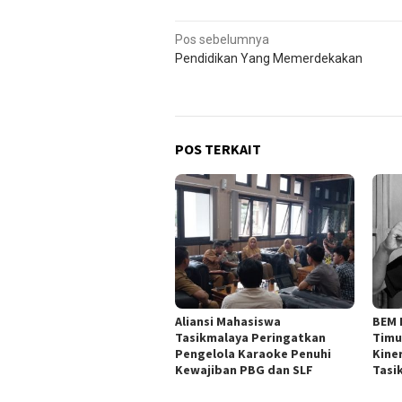
Navigasi
Pos sebelumnya
Pendidikan Yang Memerdekakan
pos
POS TERKAIT
Aliansi Mahasiswa
BEM 
Tasikmalaya Peringatkan
Timu
Pengelola Karaoke Penuhi
Kine
Kewajiban PBG dan SLF
Tasi