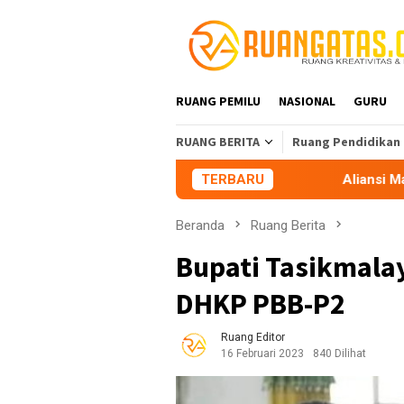
Loncat
ke
konten
RUANG PEMILU
NASIONAL
GURU
RUANG BERITA
Ruang Pendidikan
TERBARU
Aliansi Mahasiswa Tasikm
Beranda
Ruang Berita
Bupati Tasikmala
DHKP PBB-P2
Ruang Editor
16 Februari 2023
840 Dilihat