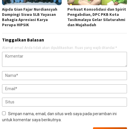
Aipda Gian Fajar Nurdiansyah
Perkuat Konsolidasi dan Spirit
Dampingi Siswa SLB Yayasan
Pengabdian, DPC PKB Kota
Bahagia Apresiasi Karya
Tasikmalaya Gelar Silaturahmi
Perupa HIPSIK
dan Mujahadah
Tinggalkan Balasan
Alamat email Anda tidak akan dipublikasikan.
Ruas yang wajib ditandai
*
Simpan nama, email, dan situs web saya pada peramban ini
untuk komentar saya berikutnya.