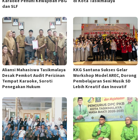
Karaoke Penuhi Kewajiban PBG
di Kota Tasikmalaya
dan SLF
Aliansi Mahasiswa Tasikmalaya
KKG Santana Sukses Gelar
Desak Pemkot Audit Perizinan
Workshop Model AREC, Dorong
Tempat Karaoke, Soroti
Pembelajaran Seni Musik SD
Penegakan Hukum
Lebih Kreatif dan Inovatif