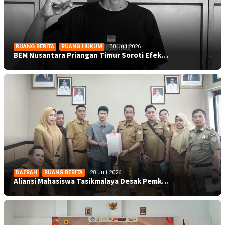
RUANG BERITA
,
RUANG HUKUM
30 Juli 2026
BEM Nusantara Priangan Timur Soroti Efek…
DAERAH
,
RUANG BERITA
28 Juli 2026
Aliansi Mahasiswa Tasikmalaya Desak Pemk…