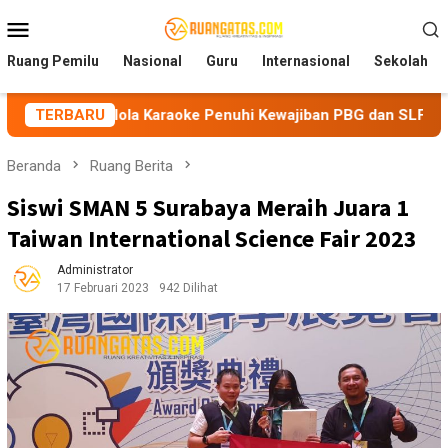
Loncat
Menu
ke
Mobile
konten
Ruang Pemilu
Nasional
Guru
Internasional
Sekolah
elola Karaoke Penuhi Kewajiban PBG dan SLF
TERBARU
BEM Nusan
Beranda
Ruang Berita
Siswi SMAN 5 Surabaya Meraih Juara 1
Taiwan International Science Fair 2023
Administrator
17 Februari 2023
942 Dilihat