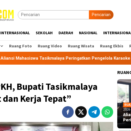
Pencarian
INTERNASIONAL
SEKOLAH
DAERAH
NASIONAL
INTERNASIONA
Ruang Foto
Ruang Video
Ruang Wisata
Ruang Ekbis
a Tasikmalaya Peringatkan Pengelola Karaoke Penuhi Kewajib
RUANG
KH, Bupati Tasikmalaya
t dan Kerja Tepat”
RUA
2026
Ali
Per