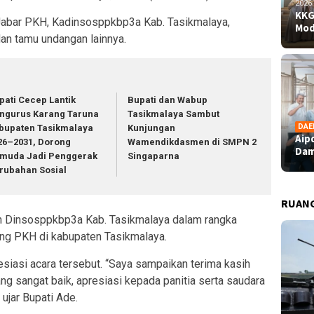
2026
KKG
 Jabar PKH, Kadinsosppkbp3a Kab. Tasikmalaya,
Mod
an tamu undangan lainnya.
pati Cecep Lantik
Bupati dan Wabup
ngurus Karang Taruna
Tasikmalaya Sambut
DAE
bupaten Tasikmalaya
Kunjungan
Aip
26–2031, Dorong
Wamendikdasmen di SMPN 2
Dam
muda Jadi Penggerak
Singaparna
rubahan Sosial
RUAN
eh Dinsosppkbp3a Kab. Tasikmalaya dalam rangka
ng PKH di kabupaten Tasikmalaya.
asi acara tersebut. “Saya sampaikan terima kasih
ng sangat baik, apresiasi kepada panitia serta saudara
 ujar Bupati Ade.