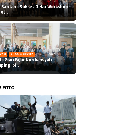
 Santana Sukses Gelar Workshop
el …
RAH
,
RUANG BERITA
22 Juli 2026
da Gian Fajar Nurdiansyah
pingi Si…
G FOTO