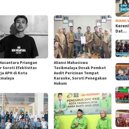
RUANG V
Keren!
Dat…
Nusantara Priangan
Aliansi Mahasiswa
r Soroti Efektivitas
Tasikmalaya Desak Pemkot
rja APH di Kota
Audit Perizinan Tempat
kmalaya
Karaoke, Soroti Penegakan
Hukum