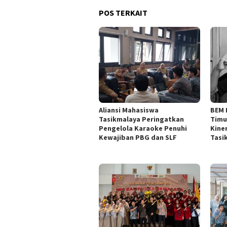
POS TERKAIT
Aliansi Mahasiswa
BEM 
Tasikmalaya Peringatkan
Timu
Pengelola Karaoke Penuhi
Kine
Kewajiban PBG dan SLF
Tasi