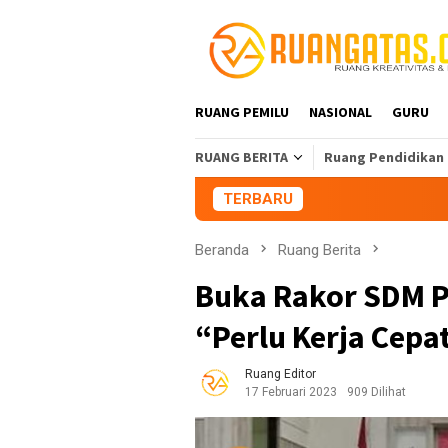
Loncat
ke
konten
RUANG PEMILU
NASIONAL
GURU
RUANG BERITA
Ruang Pendidikan
TERBARU
Aliansi Mahasisw
Beranda
Ruang Berita
Buka Rakor SDM P
“Perlu Kerja Cepa
Ruang Editor
17 Februari 2023
909 Dilihat