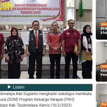
RUA
BEM
Ef
DAE
Ali
Pe
sikmalaya Ade Sugianto menghadiri sekaligus membuka
usia (SDM) Program Keluarga Harapan (PKH)
RUA
dopo Kab. Tasikmalaya, Kamis (16/2/2023).