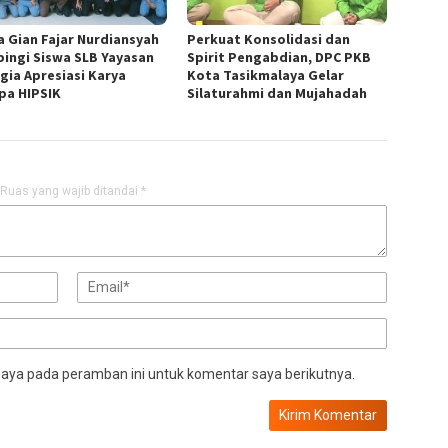
a Gian Fajar Nurdiansyah
Perkuat Konsolidasi dan
ingi Siswa SLB Yayasan
Spirit Pengabdian, DPC PKB
gia Apresiasi Karya
Kota Tasikmalaya Gelar
pa HIPSIK
Silaturahmi dan Mujahadah
Ruas yang wajib ditandai
*
saya pada peramban ini untuk komentar saya berikutnya.