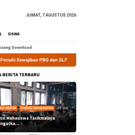
JUMAT, 7 AGUSTUS 2026
L
SISWA
Ruang Download
an PBG dan SLF
BEM Nusantara Priangan Timur Soroti Efe
 BERITA TERBARU
NG BERITA
,
RUANG MAHASISWA
31 Juli
ansi Mahasiswa Tasikmalaya
ingatka…