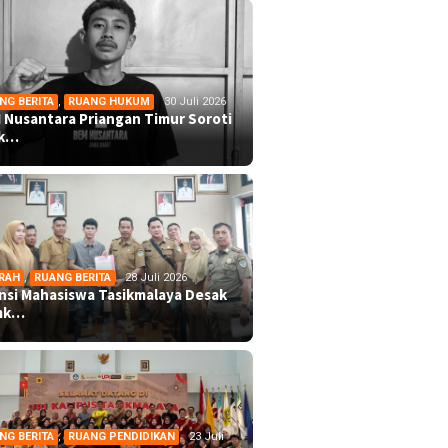
NG BERITA
,
RUANG HUKUM
30 Juli 2026
 Nusantara Priangan Timur Soroti
ek…
RAH
,
RUANG BERITA
28 Juli 2026
ansi Mahasiswa Tasikmalaya Desak
mk…
NG BERITA
,
RUANG PENDIDIKAN
23 Juli