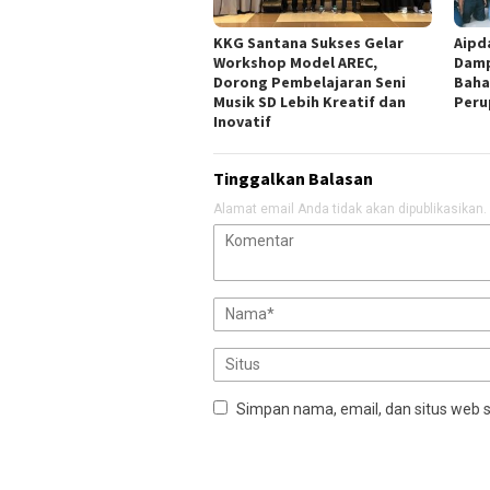
KKG Santana Sukses Gelar
Aipd
Workshop Model AREC,
Damp
Dorong Pembelajaran Seni
Baha
Musik SD Lebih Kreatif dan
Peru
Inovatif
Tinggalkan Balasan
Alamat email Anda tidak akan dipublikasikan.
Simpan nama, email, dan situs web 