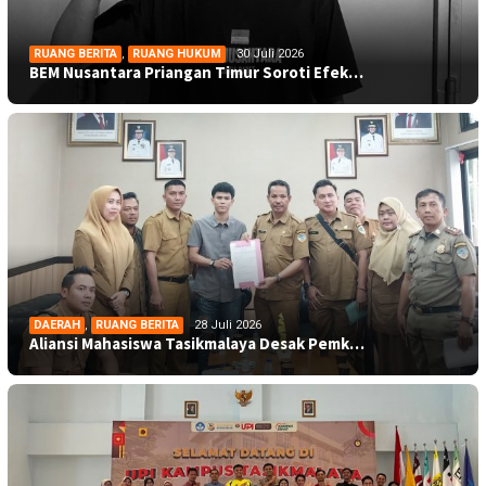
RUANG BERITA
,
RUANG HUKUM
30 Juli 2026
BEM Nusantara Priangan Timur Soroti Efek…
DAERAH
,
RUANG BERITA
28 Juli 2026
Aliansi Mahasiswa Tasikmalaya Desak Pemk…