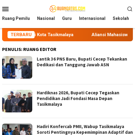
Loncat
Menu
ke
Mobile
konten
Ruang Pemilu
Nasional
Guru
Internasional
Sekolah
PH di Kota Tasikmalaya
TERBARU
Aliansi Mahasiswa Tasikmalaya 
PENULIS:
RUANG EDITOR
Lantik 36 PNS Baru, Bupati Cecep Tekankan
Dedikasi dan Tanggung Jawab ASN
Hardiknas 2026, Bupati Cecep Tegaskan
Pendidikan Jadi Fondasi Masa Depan
Tasikmalaya
Hadiri Konfercab PMII, Wabup Tasikmalaya
Soroti Pentingnya Kepemimpinan Adaptif dan