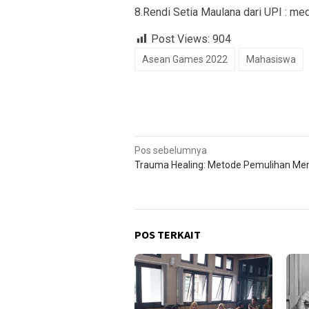
8.Rendi Setia Maulana dari UPI : me
Post Views:
904
Asean Games 2022
Mahasiswa
Navigasi
Pos sebelumnya
Trauma Healing: Metode Pemulihan Men
pos
POS TERKAIT