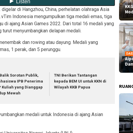
2026
KKG
igelar di Hangzhou, China, perhelatan olahraga Asia
Mod
00.vTim Indonesia mengumpulkan tiga medali emas, tiga
u di ajang Asian Games 2022. Dari total 16 medali yang
ng turut menyumbangkan delapan medali.
 menembak dan rowing atau dayung. Medali yang
emas, 1 perak, dan 5 perunggu.
DAE
Aip
Dam
 Balik Sorotan Publik,
TNI Berikan Tantangan
hasiswa IPB Penerima
kepada BEM UI untuk KKN di
RUAN
P Kuliah yang Dianggap
Wilayah KKB Papua
dup Mewah
umbangkan medali untuk Indonesia di ajang Asian