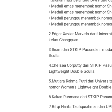
1.Muhammad Sejahtera Dwi Putra dar
• Medali emas menembak nomor Sho
• Medali emas menembak nomor Sho
• Medali perunggu menembak nomor
• Medali perunggu menembak nomor
2.Edgar Xavier Marvelo dari Univers
kelas Changquan.
3.Ihram dari STKIP Pasundan : meda
Sculls.
4.Chelsea Corputty dari STKIP Pas
Lightweight Double Sculls.
5.Mutiara Rahma Putri dari Universi
nomor Women’s Lightweight Double 
6.Kakan Rusmana dari STKIP Pasund
7.Rifqi Harits Taufiqurahman dari U