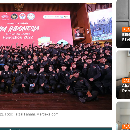
RUA
BEM
Ef
DAE
Ali
Pe
. Foto: Faizal Fanani, Merdeka.com
RUA