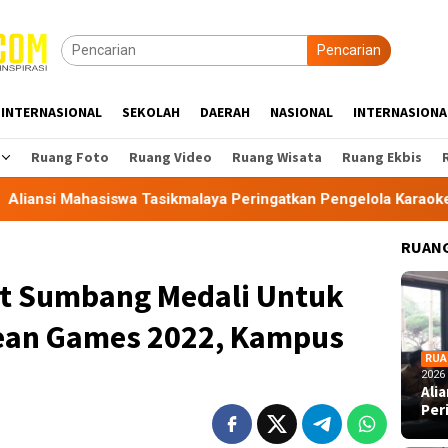
Pencarian
INTERNASIONAL
SEKOLAH
DAERAH
NASIONAL
INTERNASIONA
Ruang Foto
Ruang Video
Ruang Wisata
Ruang Ekbis
a Tasikmalaya Peringatkan Pengelola Karaoke Penuhi Kewajiba
RUANG
t Sumbang Medali Untuk
sean Games 2022, Kampus
RUA
2026
Ali
Per