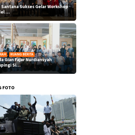
 Santana Sukses Gelar Workshop
el …
RAH
,
RUANG BERITA
22 Juli 2026
da Gian Fajar Nurdiansyah
pingi Si…
G FOTO