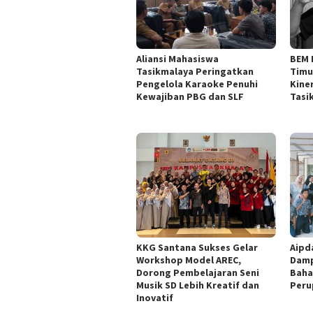
Aliansi Mahasiswa
BEM 
Tasikmalaya Peringatkan
Timu
Pengelola Karaoke Penuhi
Kine
Kewajiban PBG dan SLF
Tasi
KKG Santana Sukses Gelar
Aipd
Workshop Model AREC,
Damp
Dorong Pembelajaran Seni
Baha
Musik SD Lebih Kreatif dan
Peru
Inovatif