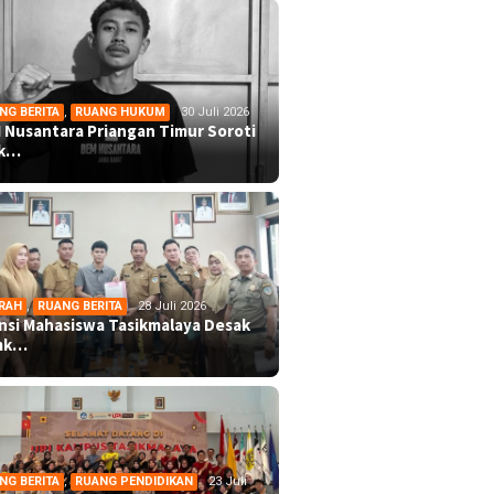
NG BERITA
,
RUANG HUKUM
30 Juli 2026
 Nusantara Priangan Timur Soroti
ek…
RAH
,
RUANG BERITA
28 Juli 2026
ansi Mahasiswa Tasikmalaya Desak
mk…
NG BERITA
,
RUANG PENDIDIKAN
23 Juli