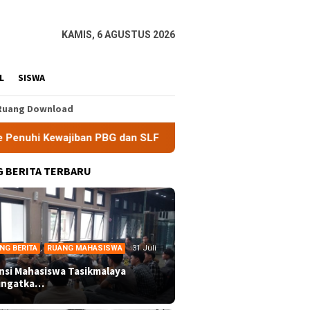
KAMIS, 6 AGUSTUS 2026
L
SISWA
Ruang Download
n PBG dan SLF
BEM Nusantara Priangan Timur Soroti Efek
 BERITA TERBARU
NG BERITA
,
RUANG MAHASISWA
31 Juli
ansi Mahasiswa Tasikmalaya
ingatka…