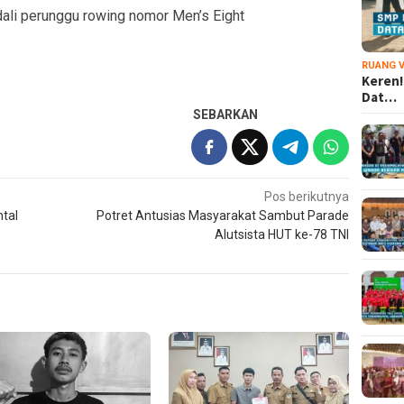
dali perunggu rowing nomor Men’s Eight
RUANG V
Keren!
Dat…
SEBARKAN
Pos berikutnya
tal
Potret Antusias Masyarakat Sambut Parade
Alutsista HUT ke-78 TNI