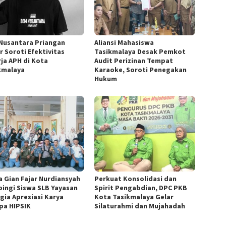
Nusantara Priangan
Aliansi Mahasiswa
r Soroti Efektivitas
Tasikmalaya Desak Pemkot
rja APH di Kota
Audit Perizinan Tempat
kmalaya
Karaoke, Soroti Penegakan
Hukum
a Gian Fajar Nurdiansyah
Perkuat Konsolidasi dan
ingi Siswa SLB Yayasan
Spirit Pengabdian, DPC PKB
gia Apresiasi Karya
Kota Tasikmalaya Gelar
pa HIPSIK
Silaturahmi dan Mujahadah