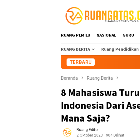
Loncat
ke
konten
RUANG PEMILU
NASIONAL
GURU
RUANG BERITA
Ruang Pendidikan
TERBARU
Aliansi Mahasisw
Beranda
Ruang Berita
8 Mahasiswa Turu
Indonesia Dari A
Mana Saja?
Ruang Editor
2 Oktober 2023
904 Dilihat