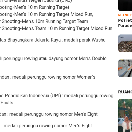
i Universitas Negeri Jakarta (UNJ)
oting-Men’s 10 m Running Target
oting-Men’s 10 m Running Target Mixed Run,
RUANG B
Potret
 Shooting-Men’s 10m Running Target Team
Parad
 Shooting-Men’s Team 10 m Running Target Mixed Run
itas Bhayangkara Jakarta Raya : medali perak Wushu
li perunggu rowing atau dayung nomor Men’s Double
undan : medali perunggu rowing nomor Women’s
RUANG
tas Pendidikan Indonesia (UPI) : medali perunggu rowing
Sculls.
an : medali perunggu rowing nomor Men’s Eight
PI : medali perunggu rowing nomor Men’s Eight