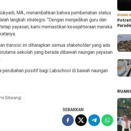
Didi Sukyadi, MA., menambahkan bahwa pembenahan status
RUANG B
alah langkah strategis. “Dengan menjadikan guru dan
Potret
Parad
 tetap yayasan, kami memastikan kesejahteraan mereka
katanya.
n transisi ini diharapkan semua stakeholder yang ada
terutama sekolah yang berada dibawah naungan yayasan
.
 perubahan positif bagi Labschool di bawah naungan
RUANG
i Siliwangi
SEBARKAN