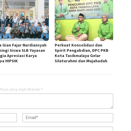
a Gian Fajar Nurdiansyah
Perkuat Konsolidasi dan
ingi Siswa SLB Yayasan
Spirit Pengabdian, DPC PKB
gia Apresiasi Karya
Kota Tasikmalaya Gelar
pa HIPSIK
Silaturahmi dan Mujahadah
Ruas yang wajib ditandai
*