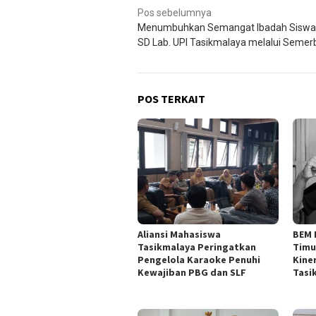
Navigasi
Pos sebelumnya
Menumbuhkan Semangat Ibadah Siswa
pos
SD Lab. UPI Tasikmalaya melalui Semer
POS TERKAIT
Aliansi Mahasiswa
BEM 
Tasikmalaya Peringatkan
Timu
Pengelola Karaoke Penuhi
Kine
Kewajiban PBG dan SLF
Tasi