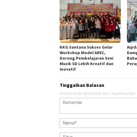
KKG Santana Sukses Gelar
Aipd
Workshop Model AREC,
Damp
Dorong Pembelajaran Seni
Baha
Musik SD Lebih Kreatif dan
Peru
Inovatif
Tinggalkan Balasan
Alamat email Anda tidak akan dipublikasikan.