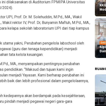
2026
n ini dilaksanakan di Auditorium FPMIPA Universitas
KKG
8/2024).
Mod
ktor UPI, Prof. Dr. M. Solehuddin, M.Pd., MA., Wakil
A., Wakil rektor IV, Prof. Dr, Bunyamin Maftuh, M.Pd., MA.,
para kelapa sekolah laboratorium UPI dari tiap kampus
ik utama yakni, Perubahan pengelola labschool oleh
DAE
Aip
gawai (guru dan tenaga kependidikan) menjadi
Dam
han tata kelola keuangan.
, M.Pd., MA., menyampaikan pentingnya perubahan
RUAN
as pendidikan. “Maksud dan tujuan kami ingin
mpulan menjadi Yayasan. Kami berharap perubahan ini
ih baik dan lebih profesional dalam pengelolaannya,
loh kedepannya akan berdampak pada kesejahteraan,
guru pindah menjadi pegawai negeri gara-gara