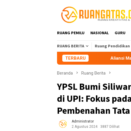
Loncat
ke
konten
RUANG PEMILU
NASIONAL
GURU
RUANG BERITA
Ruang Pendidikan
TERBARU
Aliansi Mahasiswa Tasikmal
Beranda
Ruang Berita
YPSL Bumi Siliwan
di UPI: Fokus pad
Pembenahan Tata 
Administrator
2 Agustus 2024
3887 Dilihat