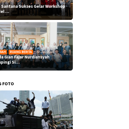
 Santana Sukses Gelar Workshop
el …
RAH
,
RUANG BERITA
22 Juli 2026
da Gian Fajar Nurdiansyah
pingi Si…
G FOTO