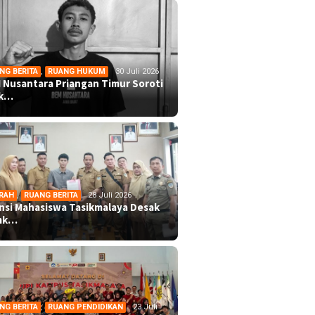
NG BERITA
,
RUANG HUKUM
30 Juli 2026
 Nusantara Priangan Timur Soroti
ek…
RAH
,
RUANG BERITA
28 Juli 2026
ansi Mahasiswa Tasikmalaya Desak
mk…
NG BERITA
,
RUANG PENDIDIKAN
23 Juli