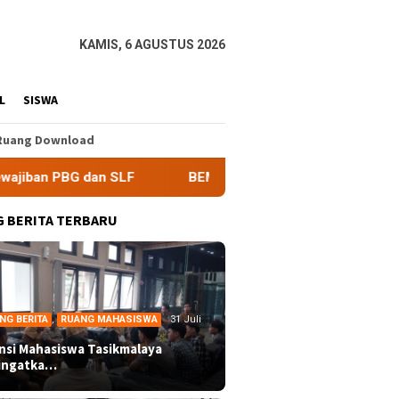
KAMIS, 6 AGUSTUS 2026
L
SISWA
Ruang Download
SLF
BEM Nusantara Priangan Timur Soroti Efektivitas Ki
 BERITA TERBARU
NG BERITA
,
RUANG MAHASISWA
31 Juli
ansi Mahasiswa Tasikmalaya
ingatka…