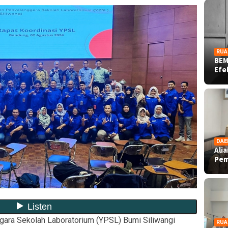
RUA
BEM
Ef
DAE
Ali
Pe
ara Sekolah Laboratorium (YPSL) Bumi Siliwangi
RUA