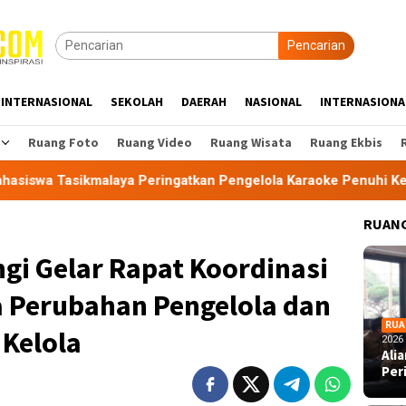
Pencarian
INTERNASIONAL
SEKOLAH
DAERAH
NASIONAL
INTERNASIONA
Ruang Foto
Ruang Video
Ruang Wisata
Ruang Ekbis
aya Peringatkan Pengelola Karaoke Penuhi Kewajiban PBG dan 
RUANG
gi Gelar Rapat Koordinasi
a Perubahan Pengelola dan
RUA
Kelola
2026
Ali
Per