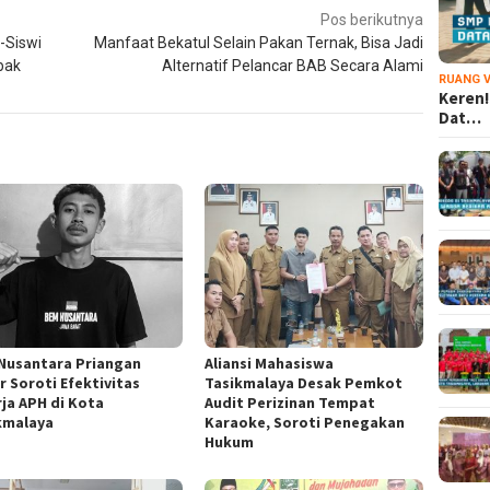
Pos berikutnya
-Siswi
Manfaat Bekatul Selain Pakan Ternak, Bisa Jadi
bak
Alternatif Pelancar BAB Secara Alami
RUANG V
Keren!
Dat…
Nusantara Priangan
Aliansi Mahasiswa
r Soroti Efektivitas
Tasikmalaya Desak Pemkot
rja APH di Kota
Audit Perizinan Tempat
kmalaya
Karaoke, Soroti Penegakan
Hukum