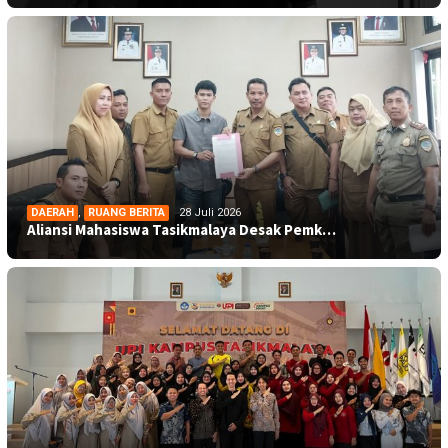
DAERAH
,
RUANG BERITA
28 Juli 2026
Aliansi Mahasiswa Tasikmalaya Desak Pemk…