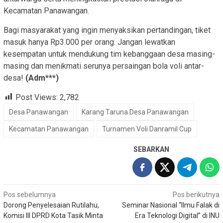
Kecamatan Panawangan.
Bagi masyarakat yang ingin menyaksikan pertandingan, tiket
masuk hanya Rp3.000 per orang. Jangan lewatkan
kesempatan untuk mendukung tim kebanggaan desa masing-
masing dan menikmati serunya persaingan bola voli antar-
desa!
(Adm***)
Post Views:
2,782
Desa Panawangan
Karang Taruna Desa Panawangan
Kecamatan Panawangan
Turnamen Voli Danramil Cup
SEBARKAN
Navigasi
Pos sebelumnya
Pos berikutnya
Dorong Penyelesaian Rutilahu,
Seminar Nasional “Ilmu Falak di
pos
Komisi III DPRD Kota Tasik Minta
Era Teknologi Digital” di INU