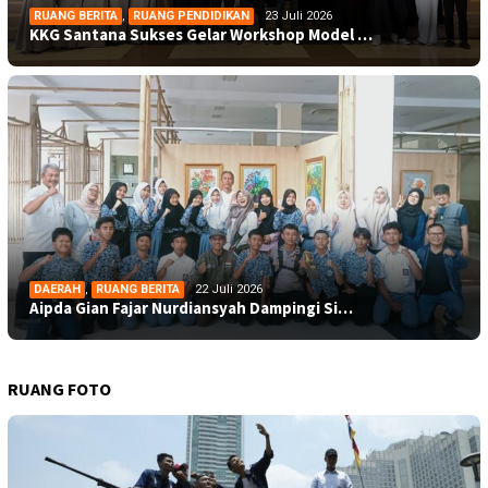
RUANG BERITA
,
RUANG PENDIDIKAN
23 Juli 2026
KKG Santana Sukses Gelar Workshop Model …
DAERAH
,
RUANG BERITA
22 Juli 2026
Aipda Gian Fajar Nurdiansyah Dampingi Si…
RUANG FOTO