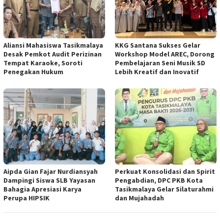
Aliansi Mahasiswa Tasikmalaya
KKG Santana Sukses Gelar
Desak Pemkot Audit Perizinan
Workshop Model AREC, Dorong
Tempat Karaoke, Soroti
Pembelajaran Seni Musik SD
Penegakan Hukum
Lebih Kreatif dan Inovatif
Aipda Gian Fajar Nurdiansyah
Perkuat Konsolidasi dan Spirit
Dampingi Siswa SLB Yayasan
Pengabdian, DPC PKB Kota
Bahagia Apresiasi Karya
Tasikmalaya Gelar Silaturahmi
Perupa HIPSIK
dan Mujahadah