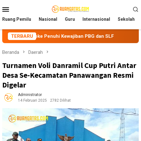
Loncat
Menu
ke
Mobile
konten
Ruang Pemilu
Nasional
Guru
Internasional
Sekolah
oke Penuhi Kewajiban PBG dan SLF
TERBARU
BEM Nusantara Priang
Beranda
Daerah
Turnamen Voli Danramil Cup Putri Antar
Desa Se-Kecamatan Panawangan Resmi
Digelar
Administrator
14 Februari 2025
2782 Dilihat