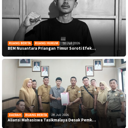
RUANG BERITA
,
RUANG HUKUM
30 Juli 2026
BEM Nusantara Priangan Timur Soroti Efek…
DAERAH
,
RUANG BERITA
28 Juli 2026
Aliansi Mahasiswa Tasikmalaya Desak Pemk…