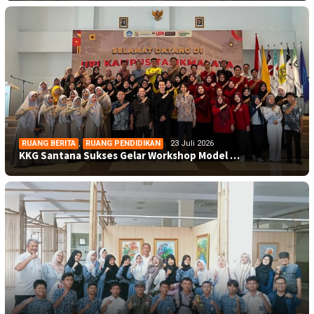
RUANG BERITA
,
RUANG PENDIDIKAN
23 Juli 2026
KKG Santana Sukses Gelar Workshop Model …