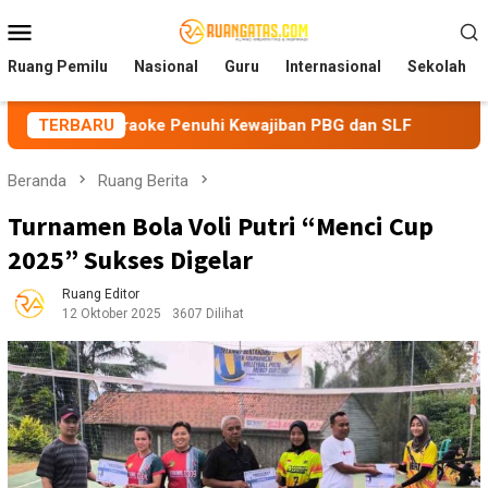
Loncat
Menu
ke
Mobile
konten
Ruang Pemilu
Nasional
Guru
Internasional
Sekolah
araoke Penuhi Kewajiban PBG dan SLF
TERBARU
BEM Nusantara Pri
Beranda
Ruang Berita
Turnamen Bola Voli Putri “Menci Cup
2025” Sukses Digelar
Ruang Editor
12 Oktober 2025
3607 Dilihat