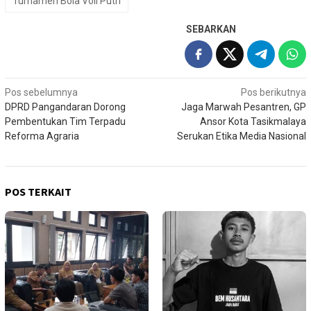
Turnamen Bola Voli Putri
SEBARKAN
Navigasi
Pos sebelumnya
Pos berikutnya
DPRD Pangandaran Dorong
Jaga Marwah Pesantren, GP
pos
Pembentukan Tim Terpadu
Ansor Kota Tasikmalaya
Reforma Agraria
Serukan Etika Media Nasional
POS TERKAIT