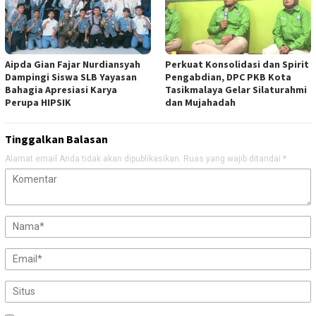
Aipda Gian Fajar Nurdiansyah
Perkuat Konsolidasi dan Spirit
Dampingi Siswa SLB Yayasan
Pengabdian, DPC PKB Kota
Bahagia Apresiasi Karya
Tasikmalaya Gelar Silaturahmi
Perupa HIPSIK
dan Mujahadah
Tinggalkan Balasan
Alamat email Anda tidak akan dipublikasikan.
Ruas yang wajib ditandai
*