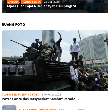
DAERAH
,
RUANG BERITA
22 Juli 2026
Aipda Gian Fajar Nurdiansyah Dampingi Si…
RUANG FOTO
RUANG BERITA
,
RUANG FOTO
6 Oktober 2023
Potret Antusias Masyarakat Sambut Parade…