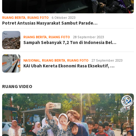
RUANG BERITA
,
RUANG FOTO
6 Oktober 2023
Potret Antusias Masyarakat Sambut Parade…
RUANG BERITA
,
RUANG FOTO
28 September 2023
Sampah Sebanyak 7,2 Ton di Indonesia Bel…
NASIONAL
,
RUANG BERITA
,
RUANG FOTO
27 September 2023
KAI Ubah Kereta Ekonomi Rasa Eksekutif, …
RUANG VIDEO