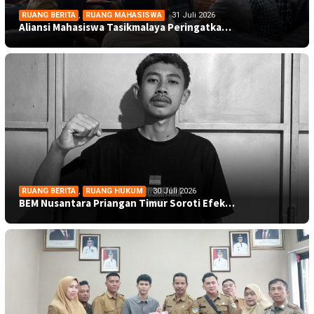
RUANG BERITA
,
RUANG MAHASISWA
31 Juli 2026
Aliansi Mahasiswa Tasikmalaya Peringatka…
RUANG BERITA
,
RUANG HUKUM
30 Juli 2026
BEM Nusantara Priangan Timur Soroti Efek…