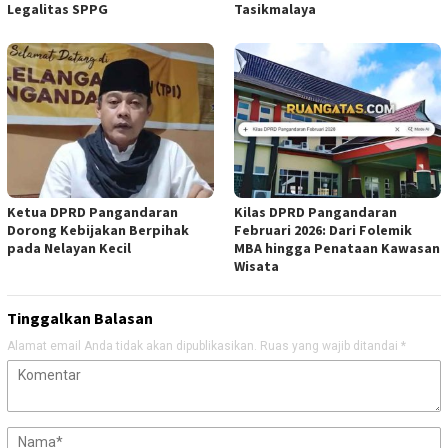
Legalitas SPPG
Tasikmalaya
Ketua DPRD Pangandaran
Kilas DPRD Pangandaran
Dorong Kebijakan Berpihak
Februari 2026: Dari Folemik
pada Nelayan Kecil
MBA hingga Penataan Kawasan
Wisata
Tinggalkan Balasan
Alamat email Anda tidak akan dipublikasikan.
Ruas yang wajib ditandai
*