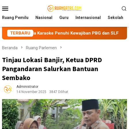
Loncat
Menu
ke
Mobile
konten
Ruang Pemilu
Nasional
Guru
Internasional
Sekolah
la Karaoke Penuhi Kewajiban PBG dan SLF
TERBARU
BEM Nusantar
Beranda
Ruang Parlemen
Tinjau Lokasi Banjir, Ketua DPRD
Pangandaran Salurkan Bantuan
Sembako
Administrator
14 November 2025
3847 Dilihat