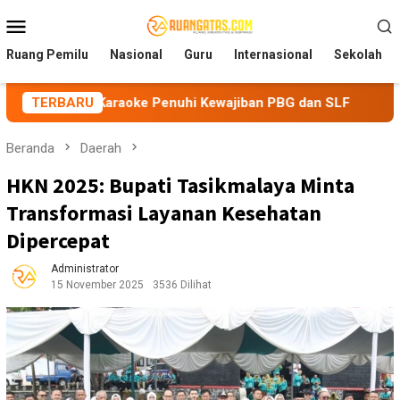
Loncat
Menu
ke
Mobile
konten
Ruang Pemilu
Nasional
Guru
Internasional
Sekolah
Karaoke Penuhi Kewajiban PBG dan SLF
TERBARU
BEM Nusantara Pr
Beranda
Daerah
HKN 2025: Bupati Tasikmalaya Minta
Transformasi Layanan Kesehatan
Dipercepat
Administrator
15 November 2025
3536 Dilihat