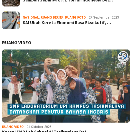
NASIONAL
,
RUANG BERITA
,
RUANG FOTO
27 September 2023
KAI Ubah Kereta Ekonomi Rasa Eksekutif, …
RUANG VIDEO
RUANG VIDEO
21 Oktober 2023
Keren! SMP Lab School di Tasikmalaya Dat…