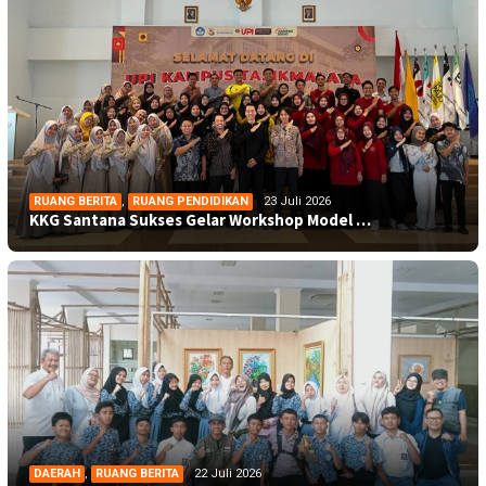
RUANG BERITA
,
RUANG PENDIDIKAN
23 Juli 2026
KKG Santana Sukses Gelar Workshop Model …
DAERAH
,
RUANG BERITA
22 Juli 2026