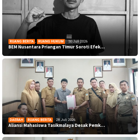
RUANG BERITA
,
RUANG HUKUM
30 Juli 2026
BEM Nusantara Priangan Timur Soroti Efek…
DAERAH
,
RUANG BERITA
28 Juli 2026
Aliansi Mahasiswa Tasikmalaya Desak Pemk…