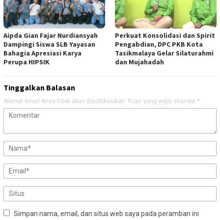
Aipda Gian Fajar Nurdiansyah
Perkuat Konsolidasi dan Spirit
Dampingi Siswa SLB Yayasan
Pengabdian, DPC PKB Kota
Bahagia Apresiasi Karya
Tasikmalaya Gelar Silaturahmi
Perupa HIPSIK
dan Mujahadah
Tinggalkan Balasan
Alamat email Anda tidak akan dipublikasikan.
Ruas yang wajib ditandai
*
Simpan nama, email, dan situs web saya pada peramban ini