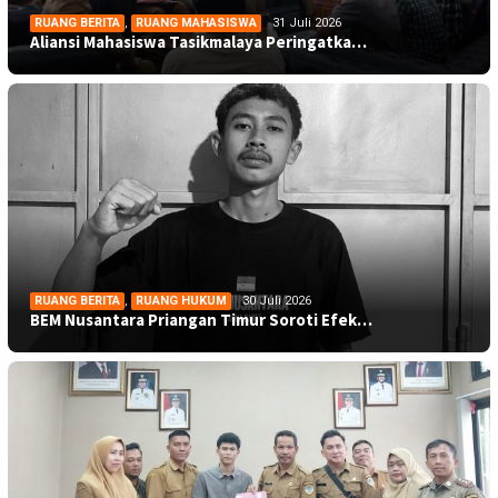
RUANG BERITA
,
RUANG MAHASISWA
31 Juli 2026
Aliansi Mahasiswa Tasikmalaya Peringatka…
RUANG BERITA
,
RUANG HUKUM
30 Juli 2026
BEM Nusantara Priangan Timur Soroti Efek…