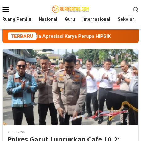
Loncat
Menu
ke
Mobile
konten
Ruang Pemilu
Nasional
Guru
Internasional
Sekolah
hagia Apresiasi Karya Perupa HIPSIK
TERBARU
8 Juli 2025
Polres Garut Luncurkan Cafe 10.2: