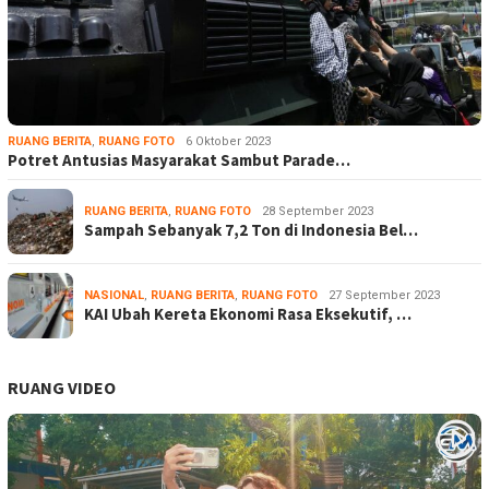
RUANG BERITA
,
RUANG FOTO
6 Oktober 2023
Potret Antusias Masyarakat Sambut Parade…
RUANG BERITA
,
RUANG FOTO
28 September 2023
Sampah Sebanyak 7,2 Ton di Indonesia Bel…
NASIONAL
,
RUANG BERITA
,
RUANG FOTO
27 September 2023
KAI Ubah Kereta Ekonomi Rasa Eksekutif, …
RUANG VIDEO