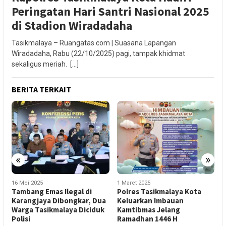
Peringatan Hari Santri Nasional 2025
di Stadion Wiradadaha
Tasikmalaya – Ruangatas.com | Suasana Lapangan
Wiradadaha, Rabu (22/10/2025) pagi, tampak khidmat
sekaligus meriah. […]
BERITA TERKAIT
«
»
16 Mei 2025
1 Maret 2025
2
Tambang Emas Ilegal di
Polres Tasikmalaya Kota
P
Karangjaya Dibongkar, Dua
Keluarkan Imbauan
K
Warga Tasikmalaya Diciduk
Kamtibmas Jelang
C
Polisi
Ramadhan 1446 H