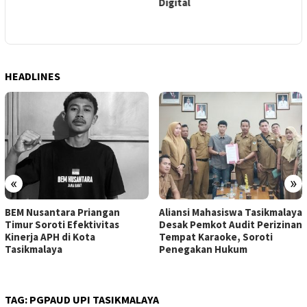
es
Digital
T
a
HEADLINES
«
»
BEM Nusantara Priangan
Aliansi Mahasiswa Tasikmalaya
Timur Soroti Efektivitas
Desak Pemkot Audit Perizinan
Kinerja APH di Kota
Tempat Karaoke, Soroti
Tasikmalaya
Penegakan Hukum
TAG:
PGPAUD UPI TASIKMALAYA