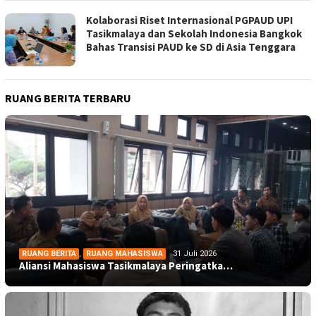
Kolaborasi Riset Internasional PGPAUD UPI
Tasikmalaya dan Sekolah Indonesia Bangkok
Bahas Transisi PAUD ke SD di Asia Tenggara
RUANG BERITA TERBARU
RUANG BERITA
,
RUANG MAHASISWA
31 Juli 2026
Aliansi Mahasiswa Tasikmalaya Peringatka…