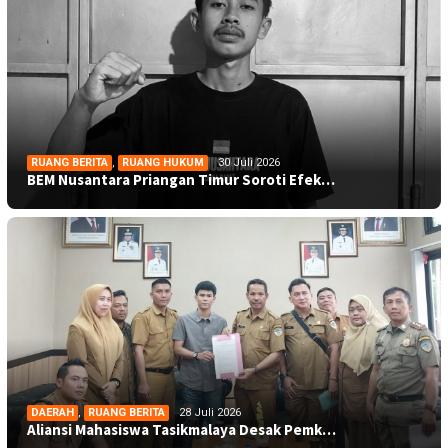
RUANG BERITA
,
RUANG HUKUM
30 Juli 2026
BEM Nusantara Priangan Timur Soroti Efek…
DAERAH
,
RUANG BERITA
28 Juli 2026
Aliansi Mahasiswa Tasikmalaya Desak Pemk…