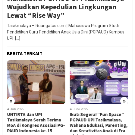
Wujudkan Kepedulian Lingkungan
Lewat “Rise Way”
Tasikmalaya – Ruangatas.com | Mahasiswa Program Studi
Pendidikan Guru Pendidikan Anak Usia Dini (PGPAUD) Kampus
UPI […]
BERITA TERKAIT
«
»
4 Juli 2025
4 Juni 2025
2
UNTIRTA dan UPI
Ikuti Segera! “Fun Space”
K
Tasikmalaya Serah Terima
PGPAUD UPI Tasikmalaya,
I
MoA di Kongres Asosiasi PG-
Wahana Edukasi, Parenting,
T
PAUD Indonesia ke-15
dan Kreativitas Anak di Era
I