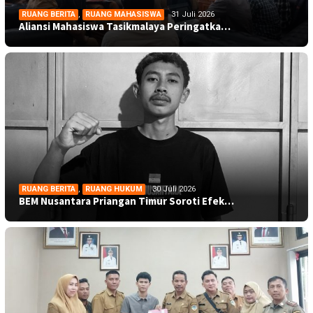
RUANG BERITA
,
RUANG MAHASISWA
31 Juli 2026
Aliansi Mahasiswa Tasikmalaya Peringatka…
RUANG BERITA
,
RUANG HUKUM
30 Juli 2026
BEM Nusantara Priangan Timur Soroti Efek…