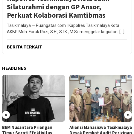
Silaturahmi dengan GP Ansor,
Perkuat Kolaborasi Kamtibmas
Tasikmalaya — Ruangatas.com | Kapolres Tasikmalaya Kota
AKBP Moh. Faruk Rozi, S.H., S.I.K., M.Si. menggelar kegiatan […]
BERITA TERKAIT
HEADLINES
«
»
BEM Nusantara Priangan
Aliansi Mahasiswa Tasikmalaya
Timur Soroti Efektivitas
Desak Pemkot Audit Perizinan