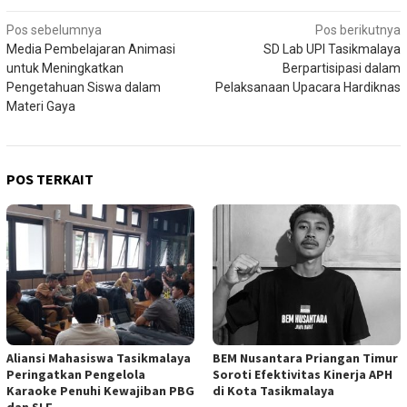
Navigasi
Pos sebelumnya
Pos berikutnya
Media Pembelajaran Animasi
SD Lab UPI Tasikmalaya
pos
untuk Meningkatkan
Berpartisipasi dalam
Pengetahuan Siswa dalam
Pelaksanaan Upacara Hardiknas
Materi Gaya
POS TERKAIT
Aliansi Mahasiswa Tasikmalaya
BEM Nusantara Priangan Timur
Peringatkan Pengelola
Soroti Efektivitas Kinerja APH
Karaoke Penuhi Kewajiban PBG
di Kota Tasikmalaya
dan SLF