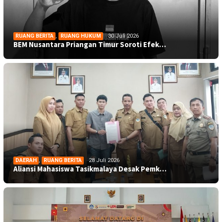
RUANG BERITA
,
RUANG HUKUM
30 Juli 2026
BEM Nusantara Priangan Timur Soroti Efek…
DAERAH
,
RUANG BERITA
28 Juli 2026
Aliansi Mahasiswa Tasikmalaya Desak Pemk…