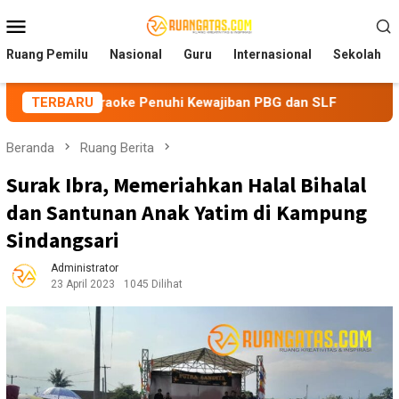
Loncat
Menu
ke
Mobile
konten
Ruang Pemilu
Nasional
Guru
Internasional
Sekolah
araoke Penuhi Kewajiban PBG dan SLF
TERBARU
BEM Nusantara Pr
Beranda
Ruang Berita
Surak Ibra, Memeriahkan Halal Bihalal
dan Santunan Anak Yatim di Kampung
Sindangsari
Administrator
23 April 2023
1045 Dilihat