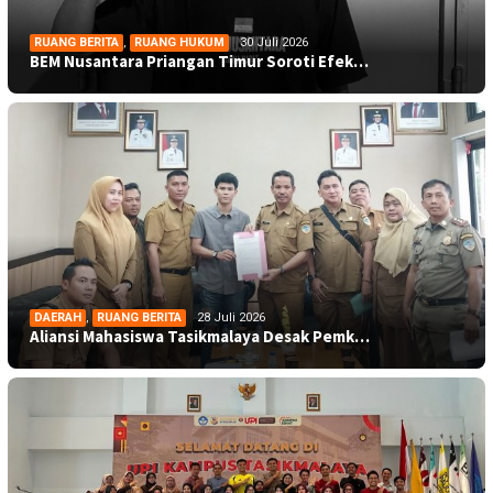
RUANG BERITA
,
RUANG HUKUM
30 Juli 2026
BEM Nusantara Priangan Timur Soroti Efek…
DAERAH
,
RUANG BERITA
28 Juli 2026
Aliansi Mahasiswa Tasikmalaya Desak Pemk…