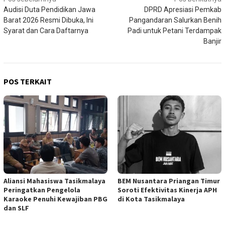
Navigasi
Audisi Duta Pendidikan Jawa
DPRD Apresiasi Pemkab
pos
Barat 2026 Resmi Dibuka, Ini
Pangandaran Salurkan Benih
Syarat dan Cara Daftarnya
Padi untuk Petani Terdampak
Banjir
POS TERKAIT
Aliansi Mahasiswa Tasikmalaya
BEM Nusantara Priangan Timur
Peringatkan Pengelola
Soroti Efektivitas Kinerja APH
Karaoke Penuhi Kewajiban PBG
di Kota Tasikmalaya
dan SLF