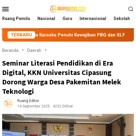
Loncat
Menu
ke
Mobile
konten
Ruang Pemilu
Nasional
Guru
Internasional
Sekolah
lola Karaoke Penuhi Kewajiban PBG dan SLF
TERBARU
BEM Nusant
Beranda
Daerah
Seminar Literasi Pendidikan di Era
Digital, KKN Universitas Cipasung
Dorong Warga Desa Pakemitan Melek
Teknologi
Ruang Editor
14 September 2025
4232 Dilihat