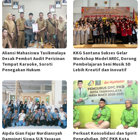
Aliansi Mahasiswa Tasikmalaya
KKG Santana Sukses Gelar
Desak Pemkot Audit Perizinan
Workshop Model AREC, Dorong
Tempat Karaoke, Soroti
Pembelajaran Seni Musik SD
Penegakan Hukum
Lebih Kreatif dan Inovatif
Aipda Gian Fajar Nurdiansyah
Perkuat Konsolidasi dan Spirit
Dampingi Siswa SLB Yayasan
Pengabdian, DPC PKB Kota