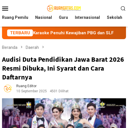
Loncat
Menu
ke
Mobile
konten
Ruang Pemilu
Nasional
Guru
Internasional
Sekolah
a Karaoke Penuhi Kewajiban PBG dan SLF
TERBARU
BEM Nusantara
Beranda
Daerah
Audisi Duta Pendidikan Jawa Barat 2026
Resmi Dibuka, Ini Syarat dan Cara
Daftarnya
Ruang Editor
10 September 2025
4501 Dilihat