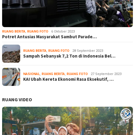
RUANG BERITA
,
RUANG FOTO
6 Oktober 2023
Potret Antusias Masyarakat Sambut Parade…
RUANG BERITA
,
RUANG FOTO
28 September 2023
Sampah Sebanyak 7,2 Ton di Indonesia Bel…
NASIONAL
,
RUANG BERITA
,
RUANG FOTO
27 September 2023
KAI Ubah Kereta Ekonomi Rasa Eksekutif, …
RUANG VIDEO