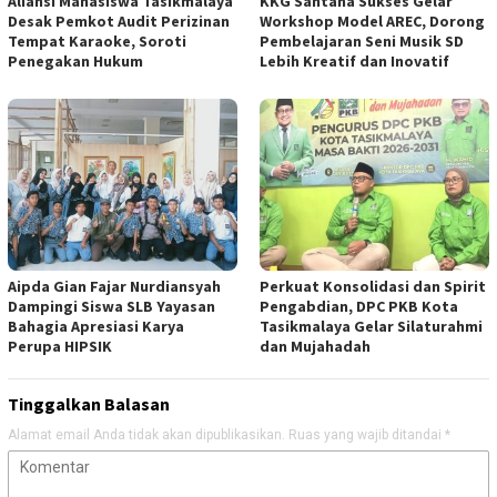
Aliansi Mahasiswa Tasikmalaya
KKG Santana Sukses Gelar
Desak Pemkot Audit Perizinan
Workshop Model AREC, Dorong
Tempat Karaoke, Soroti
Pembelajaran Seni Musik SD
Penegakan Hukum
Lebih Kreatif dan Inovatif
Aipda Gian Fajar Nurdiansyah
Perkuat Konsolidasi dan Spirit
Dampingi Siswa SLB Yayasan
Pengabdian, DPC PKB Kota
Bahagia Apresiasi Karya
Tasikmalaya Gelar Silaturahmi
Perupa HIPSIK
dan Mujahadah
Tinggalkan Balasan
Alamat email Anda tidak akan dipublikasikan.
Ruas yang wajib ditandai
*