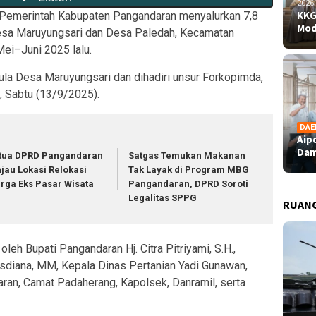
2026
KKG
Pemerintah Kabupaten Pangandaran menyalurkan 7,8
Mod
 Desa Maruyungsari dan Desa Paledah, Kecamatan
ei–Juni 2025 lalu.
ula Desa Maruyungsari dan dihadiri unsur Forkopimda,
, Sabtu (13/9/2025).
DAE
Aip
Dam
tua DPRD Pangandaran
Satgas Temukan Makanan
njau Lokasi Relokasi
Tak Layak di Program MBG
rga Eks Pasar Wisata
Pangandaran, DPRD Soroti
Legalitas SPPG
RUAN
leh Bupati Pangandaran Hj. Citra Pitriyami, S.H.,
usdiana, MM, Kepala Dinas Pertanian Yadi Gunawan,
an, Camat Padaherang, Kapolsek, Danramil, serta