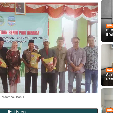
RUA
BEM
Ef
DAE
Ali
Pe
 Terdampak Banjir
RUA