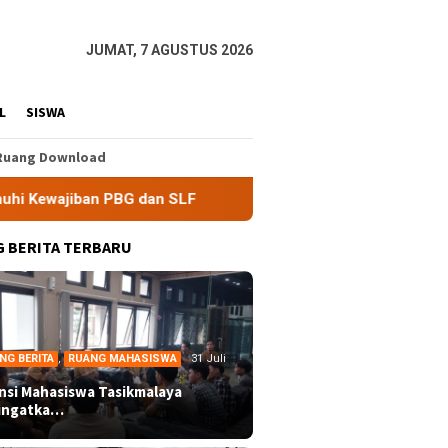
JUMAT, 7 AGUSTUS 2026
L
SISWA
Ruang Download
dan SLF
BEM Nusantara Priangan Timur Soroti Efektivita
 BERITA TERBARU
NG BERITA
,
RUANG MAHASISWA
31 Juli
ansi Mahasiswa Tasikmalaya
ingatka…