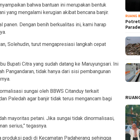
enyampaikan bahwa bantuan ini merupakan bentuk
ni yang mengalami kerugian akibat bencana banjir.
RUANG B
Potret
l panen. Dengan benih berkualitas ini, kami harap
Parad
ya.
n, Solehudin, turut mengapresiasi langkah cepat
bu Bupati Citra yang sudah datang ke Maruyungsari. Ini
ah Pangandaran, tidak hanya dari sisi pembangunan
arnya.
rmalisasi sungai oleh BBWS Citanduy terkait
RUANG
dan Paledah agar banjir tidak terus mengancam bagi
h mayoritas petani. Jika sungai tidak dinormalisasi,
man serius,” tegasnya.
a produksi padi di Kecamatan Padaherang sehingga