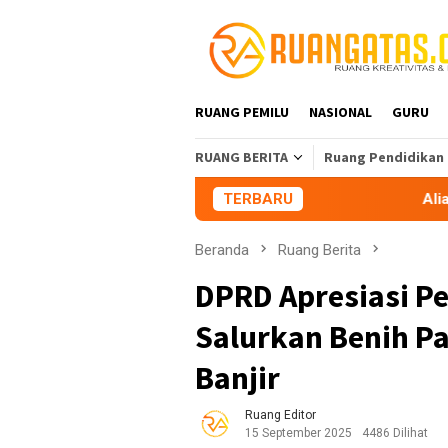
Loncat
ke
konten
RUANG PEMILU
NASIONAL
GURU
RUANG BERITA
Ruang Pendidikan
TERBARU
Aliansi Mahasiswa Tasi
Beranda
Ruang Berita
DPRD Apresiasi 
Salurkan Benih P
Banjir
Ruang Editor
15 September 2025
4486 Dilihat