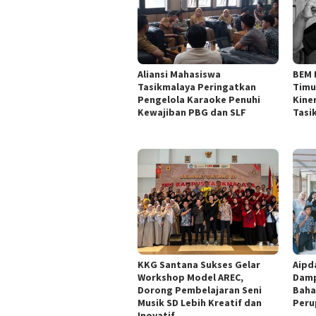
Aliansi Mahasiswa
BEM 
Tasikmalaya Peringatkan
Timu
Pengelola Karaoke Penuhi
Kine
Kewajiban PBG dan SLF
Tasi
KKG Santana Sukses Gelar
Aipd
Workshop Model AREC,
Damp
Dorong Pembelajaran Seni
Baha
Musik SD Lebih Kreatif dan
Peru
Inovatif