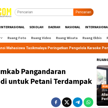
Pencarian
INTERNASIONAL
SEKOLAH
DAERAH
NASIONAL
INTERNASIONA
Ruang Foto
Ruang Video
Ruang Wisata
Ruang Ekbis
kmalaya Peringatkan Pengelola Karaoke Penuhi Kewajiban PBG 
RUANG
Pemkab Pangandaran
adi untuk Petani Terdampak
RUA
2026
Ali
Per