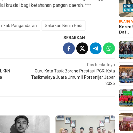
lai krusial bagi ketahanan pangan daerah.
***
RUANG V
mkab Pangandaran
Salurkan Benih Padi
Keren!
Dat…
SEBARKAN
Pos berikutnya
l, KKN
Guru Kota Tasik Borong Prestasi, PGRI Kota
sa
Tasikmalaya Juara Umum II Porsenijar Jabar
2025