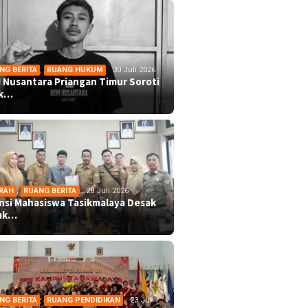
NG BERITA
,
RUANG HUKUM
30 Juli 2026
 Nusantara Priangan Timur Soroti
ek…
RAH
,
RUANG BERITA
28 Juli 2026
ansi Mahasiswa Tasikmalaya Desak
mk…
NG BERITA
,
RUANG PENDIDIKAN
23 Juli