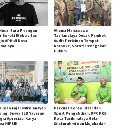
Nusantara Priangan
Aliansi Mahasiswa
r Soroti Efektivitas
Tasikmalaya Desak Pemkot
rja APH di Kota
Audit Perizinan Tempat
kmalaya
Karaoke, Soroti Penegakan
Hukum
a Gian Fajar Nurdiansyah
Perkuat Konsolidasi dan
ingi Siswa SLB Yayasan
Spirit Pengabdian, DPC PKB
gia Apresiasi Karya
Kota Tasikmalaya Gelar
pa HIPSIK
Silaturahmi dan Mujahadah