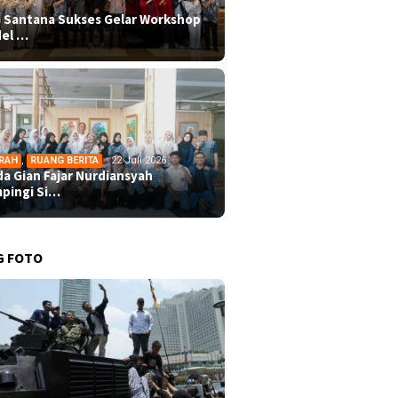
 Santana Sukses Gelar Workshop
el …
RAH
,
RUANG BERITA
22 Juli 2026
da Gian Fajar Nurdiansyah
pingi Si…
G FOTO