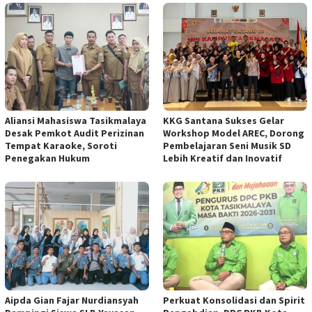
Aliansi Mahasiswa Tasikmalaya
KKG Santana Sukses Gelar
Desak Pemkot Audit Perizinan
Workshop Model AREC, Dorong
Tempat Karaoke, Soroti
Pembelajaran Seni Musik SD
Penegakan Hukum
Lebih Kreatif dan Inovatif
Aipda Gian Fajar Nurdiansyah
Perkuat Konsolidasi dan Spirit