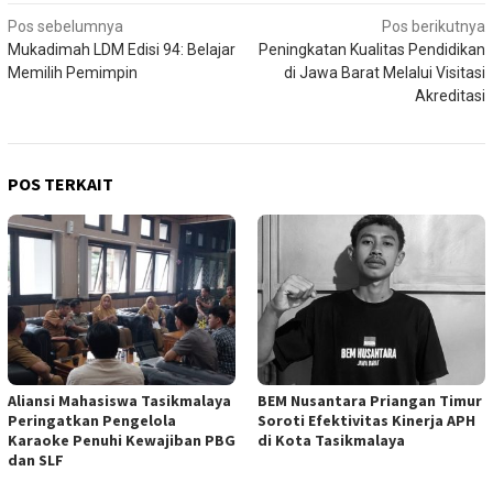
Navigasi
Pos sebelumnya
Pos berikutnya
Mukadimah LDM Edisi 94: Belajar
Peningkatan Kualitas Pendidikan
pos
Memilih Pemimpin
di Jawa Barat Melalui Visitasi
Akreditasi
POS TERKAIT
Aliansi Mahasiswa Tasikmalaya
BEM Nusantara Priangan Timur
Peringatkan Pengelola
Soroti Efektivitas Kinerja APH
Karaoke Penuhi Kewajiban PBG
di Kota Tasikmalaya
dan SLF