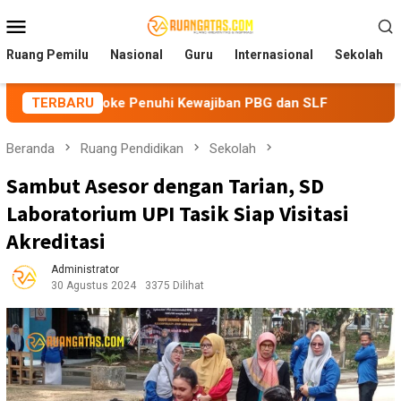
Loncat
Menu
ke
Mobile
konten
Ruang Pemilu
Nasional
Guru
Internasional
Sekolah
aoke Penuhi Kewajiban PBG dan SLF
TERBARU
BEM Nusantara Prian
Beranda
Ruang Pendidikan
Sekolah
Sambut Asesor dengan Tarian, SD
Laboratorium UPI Tasik Siap Visitasi
Akreditasi
Administrator
30 Agustus 2024
3375 Dilihat