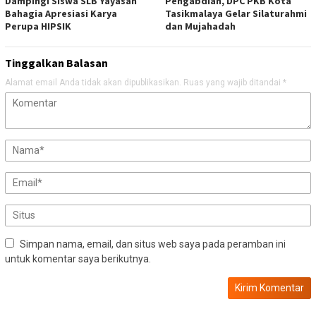
Dampingi Siswa SLB Yayasan
Pengabdian, DPC PKB Kota
Bahagia Apresiasi Karya
Tasikmalaya Gelar Silaturahmi
Perupa HIPSIK
dan Mujahadah
Tinggalkan Balasan
Alamat email Anda tidak akan dipublikasikan.
Ruas yang wajib ditandai
*
Simpan nama, email, dan situs web saya pada peramban ini
untuk komentar saya berikutnya.