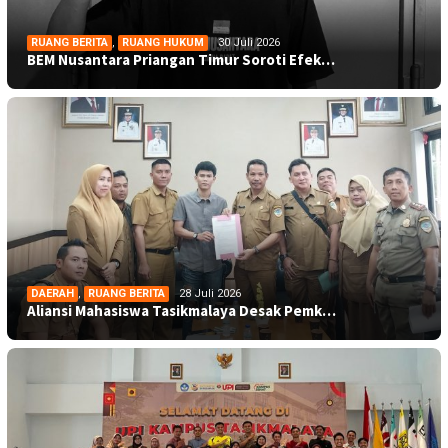
RUANG BERITA
,
RUANG HUKUM
30 Juli 2026
BEM Nusantara Priangan Timur Soroti Efek…
DAERAH
,
RUANG BERITA
28 Juli 2026
Aliansi Mahasiswa Tasikmalaya Desak Pemk…