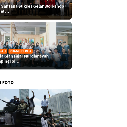
 Santana Sukses Gelar Workshop
el …
RAH
,
RUANG BERITA
22 Juli 2026
da Gian Fajar Nurdiansyah
pingi Si…
G FOTO