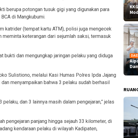
2026
KKG
kti berupa potongan tusuk gigi yang digunakan para
Mod
M BCA di Mangkubumi.
m katrider (tempat kartu ATM), polisi juga mengecek
n meminta keterangan dari sejumlah saksi, termasuk
at bukti dan mengungkap jaringan pelaku yang diduga
DAE
Aip
Dam
ko Sulistiono, melalui Kasi Humas Polres Ipda Jajang
i dan menyampaikan bahwa 3 pelaku sudah berhasil
RUAN
 pelaku, dan 3 lainnya masih dalam pengejaran,” jelas
h pengejaran panjang hingga sejauh 33 kilometer, di
adang kendaraan pelaku di wilayah Kadipaten,