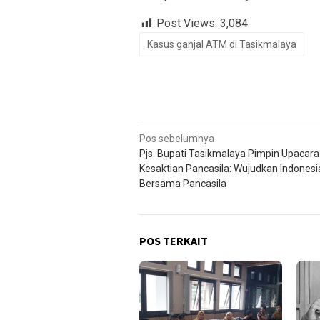
Post Views:
3,084
Kasus ganjal ATM di Tasikmalaya
Navigasi
Pos sebelumnya
Pjs. Bupati Tasikmalaya Pimpin Upacara
pos
Kesaktian Pancasila: Wujudkan Indones
Bersama Pancasila
POS TERKAIT