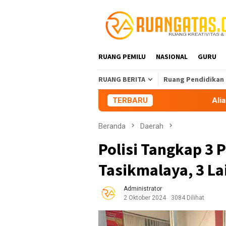
Loncat
ke
konten
RUANG PEMILU
NASIONAL
GURU
RUANG BERITA
Ruang Pendidikan
TERBARU
Aliansi Mahasiswa 
Beranda
Daerah
Polisi Tangkap 3 
Tasikmalaya, 3 La
Administrator
2 Oktober 2024
3084 Dilihat