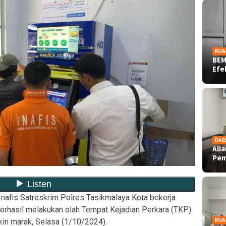
RUA
BEM
Ef
DAE
Ali
Pe
Inafis Satreskrim Polres Tasikmalaya Kota bekerja
hasil melakukan olah Tempat Kejadian Perkara (TKP)
kin marak, Selasa (1/10/2024).
RUA