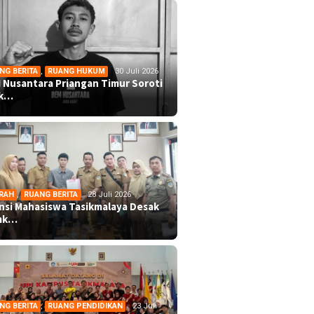
NG BERITA
,
RUANG HUKUM
30 Juli 2026
 Nusantara Priangan Timur Soroti
ek…
RAH
,
RUANG BERITA
28 Juli 2026
ansi Mahasiswa Tasikmalaya Desak
mk…
NG BERITA
,
RUANG PENDIDIKAN
23 Juli