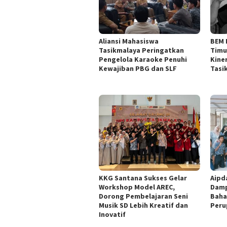
Aliansi Mahasiswa
BEM 
Tasikmalaya Peringatkan
Timu
Pengelola Karaoke Penuhi
Kine
Kewajiban PBG dan SLF
Tasi
KKG Santana Sukses Gelar
Aipd
Workshop Model AREC,
Damp
Dorong Pembelajaran Seni
Baha
Musik SD Lebih Kreatif dan
Peru
Inovatif