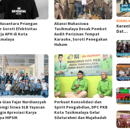
RUANG V
Nusantara Priangan
Aliansi Mahasiswa
Keren!
r Soroti Efektivitas
Tasikmalaya Desak Pemkot
Dat…
rja APH di Kota
Audit Perizinan Tempat
kmalaya
Karaoke, Soroti Penegakan
Hukum
a Gian Fajar Nurdiansyah
Perkuat Konsolidasi dan
ingi Siswa SLB Yayasan
Spirit Pengabdian, DPC PKB
gia Apresiasi Karya
Kota Tasikmalaya Gelar
pa HIPSIK
Silaturahmi dan Mujahadah