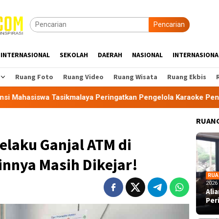
Pencarian
INTERNASIONAL
SEKOLAH
DAERAH
NASIONAL
INTERNASIONA
Ruang Foto
Ruang Video
Ruang Wisata
Ruang Ekbis
Tasikmalaya Peringatkan Pengelola Karaoke Penuhi Kewajiban 
RUANG
Pelaku Ganjal ATM di
innya Masih Dikejar!
RUA
2026
Ali
Per