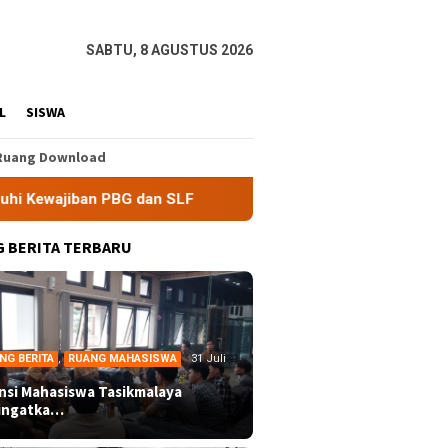
SABTU, 8 AGUSTUS 2026
L
SISWA
Ruang Download
PBG dan SLF
BEM Nusantara Priangan Timur Soroti Efekti
 BERITA TERBARU
NG BERITA
,
RUANG MAHASISWA
31 Juli
ansi Mahasiswa Tasikmalaya
ingatka…