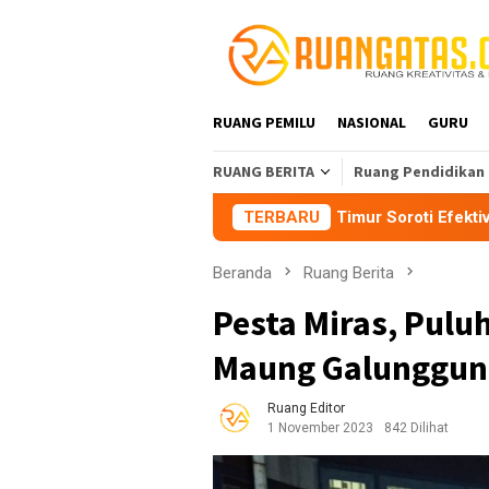
Loncat
ke
konten
RUANG PEMILU
NASIONAL
GURU
RUANG BERITA
Ruang Pendidikan
BEM Nusantara Priangan Timur Soroti Efektivitas Kinerja APH
TERBARU
Beranda
Ruang Berita
Pesta Miras, Pul
Maung Galunggun
Ruang Editor
1 November 2023
842 Dilihat