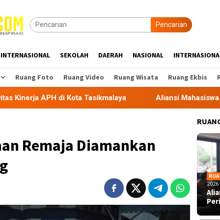
Pencarian
INTERNASIONAL
SEKOLAH
DAERAH
NASIONAL
INTERNASIONA
Ruang Foto
Ruang Video
Ruang Wisata
Ruang Ekbis
 di Kota Tasikmalaya
Aliansi Mahasiswa Tasikmalaya De
RUANG
uhan Remaja Diamankan
g
RUA
2026
Ali
Per