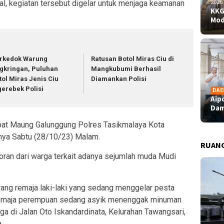
al, kegiatan tersebut digelar untuk menjaga keamanan
2026
KKG
Mod
rkedok Warung
Ratusan Botol Miras Ciu di
gkringan, Puluhan
Mangkubumi Berhasil
tol Miras Jenis Ciu
Diamankan Polisi
gerebek Polisi
DAE
Aip
Dam
pat Maung Galunggung Polres Tasikmalaya Kota
nya Sabtu (28/10/23) Malam.
RUAN
oran dari warga terkait adanya sejumlah muda Mudi
rang remaja laki-laki yang sedang menggelar pesta
remaja perempuan sedang asyik menenggak minuman
a di Jalan Oto Iskandardinata, Kelurahan Tawangsari,
.