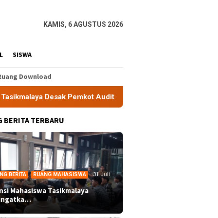
KAMIS, 6 AGUSTUS 2026
L
SISWA
Ruang Download
sak Pemkot Audit Perizinan Tempat Karaoke, Soroti Penegaka
 BERITA TERBARU
NG BERITA
,
RUANG MAHASISWA
31 Juli
ansi Mahasiswa Tasikmalaya
ingatka…