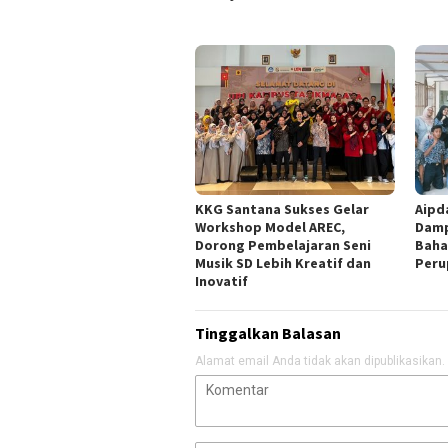
KKG Santana Sukses Gelar
Aipd
Workshop Model AREC,
Damp
Dorong Pembelajaran Seni
Baha
Musik SD Lebih Kreatif dan
Peru
Inovatif
Tinggalkan Balasan
Alamat email Anda tidak akan dipublikasikan.