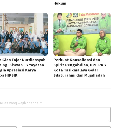
Hukum
a Gian Fajar Nurdiansyah
Perkuat Konsolidasi dan
ingi Siswa SLB Yayasan
Spirit Pengabdian, DPC PKB
gia Apresiasi Karya
Kota Tasikmalaya Gelar
pa HIPSIK
Silaturahmi dan Mujahadah
Ruas yang wajib ditandai
*