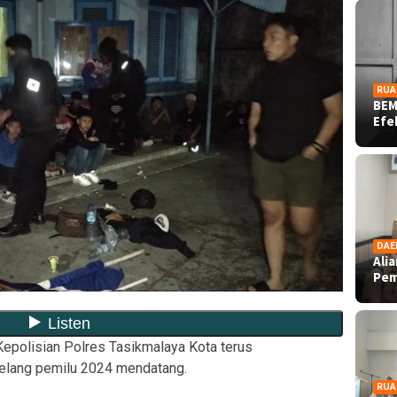
RUA
BEM
Ef
DAE
Ali
Pe
epolisian Polres Tasikmalaya Kota terus
jelang pemilu 2024 mendatang.
RUA