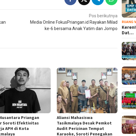
Pos berikutnya
kan
Media Online FokusPriangan.id Rayakan Milad
RUANG V
Keren!
ke-6 bersama Anak Yatim dan Jompo
Dat…
Nusantara Priangan
Aliansi Mahasiswa
r Soroti Efektivitas
Tasikmalaya Desak Pemkot
rja APH di Kota
Audit Perizinan Tempat
kmalaya
Karaoke, Soroti Penegakan