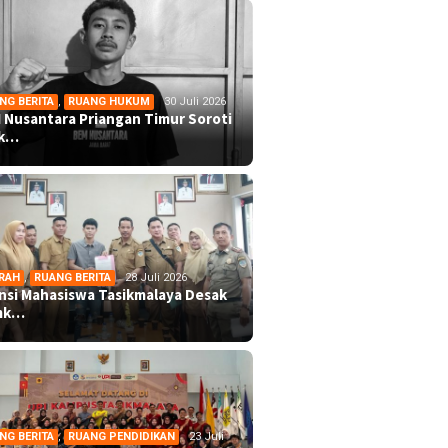
NG BERITA
,
RUANG HUKUM
30 Juli 2026
 Nusantara Priangan Timur Soroti
ek…
RAH
,
RUANG BERITA
28 Juli 2026
ansi Mahasiswa Tasikmalaya Desak
mk…
NG BERITA
,
RUANG PENDIDIKAN
23 Juli