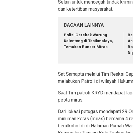
Selain untuk mencegah tindak krimin
dan ketertiban masyarakat.
BACAAN LAINNYA
Polisi Gerebek Warung
Be
Kelontong di Tasikmalaya,
An
Temukan Bunker Miras
Bo
Di
Sat Samapta melalui Tim Reaksi Ce
melakukan Patroli di wilayah Hukum
Saat Tim patroli KRYD mendapat lap
pesta miras.
Dari lokasi petugas mendapati 29 O
minuman keras (miras) bersama 4 
beralkohol di di Halaman Rumah Warg
Kecamatan Tawang Kota Taskmalaya