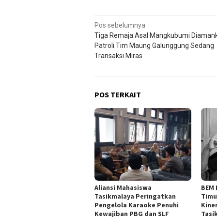
Navigasi
Pos sebelumnya
Tiga Remaja Asal Mangkubumi Diaman
pos
Patroli Tim Maung Galunggung Sedang
Transaksi Miras
POS TERKAIT
Aliansi Mahasiswa
BEM 
Tasikmalaya Peringatkan
Timu
Pengelola Karaoke Penuhi
Kine
Kewajiban PBG dan SLF
Tasi