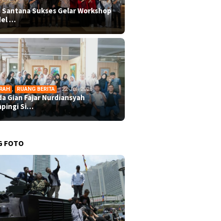
 Santana Sukses Gelar Workshop
el …
RAH
,
RUANG BERITA
22 Juli 2026
da Gian Fajar Nurdiansyah
pingi Si…
G FOTO