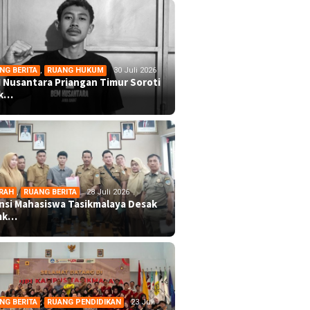
NG BERITA
,
RUANG HUKUM
30 Juli 2026
 Nusantara Priangan Timur Soroti
ek…
RAH
,
RUANG BERITA
28 Juli 2026
ansi Mahasiswa Tasikmalaya Desak
mk…
NG BERITA
,
RUANG PENDIDIKAN
23 Juli