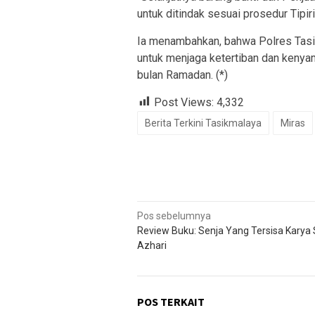
untuk ditindak sesuai prosedur Tipi
Ia menambahkan, bahwa Polres Tasik
untuk menjaga ketertiban dan kenya
bulan Ramadan. (*)
Post Views:
4,332
Berita Terkini Tasikmalaya
Miras
Navigasi
Pos sebelumnya
Review Buku: Senja Yang Tersisa Karya
pos
Azhari
POS TERKAIT