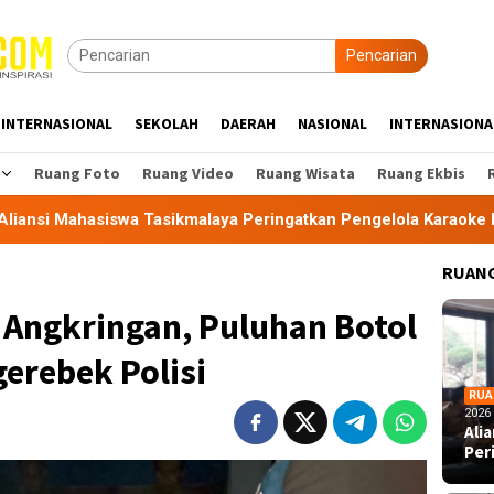
Pencarian
INTERNASIONAL
SEKOLAH
DAERAH
NASIONAL
INTERNASIONA
Ruang Foto
Ruang Video
Ruang Wisata
Ruang Ekbis
 Tasikmalaya Peringatkan Pengelola Karaoke Penuhi Kewajiban
RUANG
Angkringan, Puluhan Botol
gerebek Polisi
RUA
2026
Ali
Per