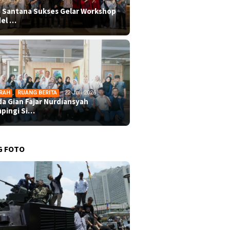
 Santana Sukses Gelar Workshop
el …
RAH
,
RUANG BERITA
22 Juli 2026
da Gian Fajar Nurdiansyah
pingi Si…
G FOTO