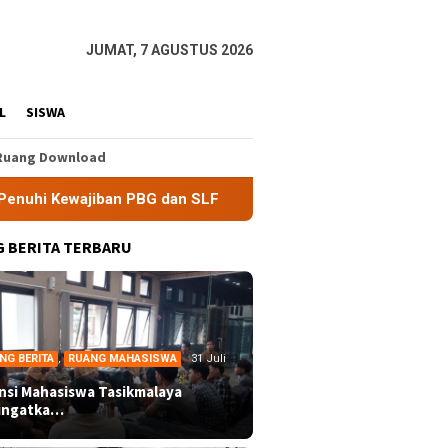
JUMAT, 7 AGUSTUS 2026
L
SISWA
Ruang Download
 PBG dan SLF
BEM Nusantara Priangan Timur Soroti Efekt
 BERITA TERBARU
NG BERITA
,
RUANG MAHASISWA
31 Juli
ansi Mahasiswa Tasikmalaya
ingatka…