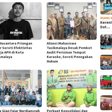
RUANG V
Keren!
Dat…
Nusantara Priangan
Aliansi Mahasiswa
r Soroti Efektivitas
Tasikmalaya Desak Pemkot
rja APH di Kota
Audit Perizinan Tempat
kmalaya
Karaoke, Soroti Penegakan
Hukum
a Gian Fajar Nurdiansyah
Perkuat Konsolidasi dan