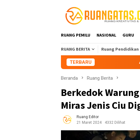
Loncat
ke
konten
RUANG PEMILU
NASIONAL
GURU
RUANG BERITA
Ruang Pendidikan
TERBARU
Aliansi Mahasiswa
Beranda
Ruang Berita
Berkedok Warung 
Miras Jenis Ciu Di
Ruang Editor
21 Maret 2024
4332 Dilihat