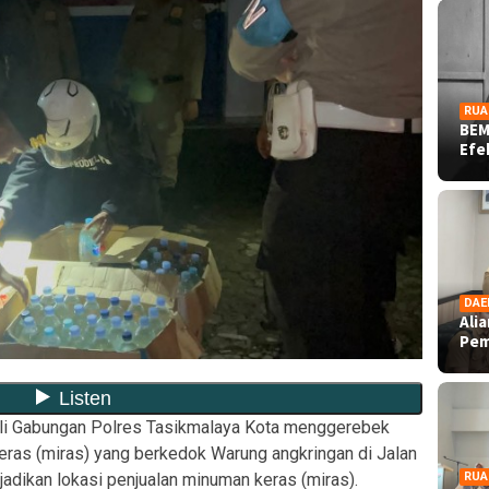
RUA
BEM
Ef
DAE
Ali
Pe
li Gabungan Polres Tasikmalaya Kota menggerebek
ras (miras) yang berkedok Warung angkringan di Jalan
jadikan lokasi penjualan minuman keras (miras).
RUA