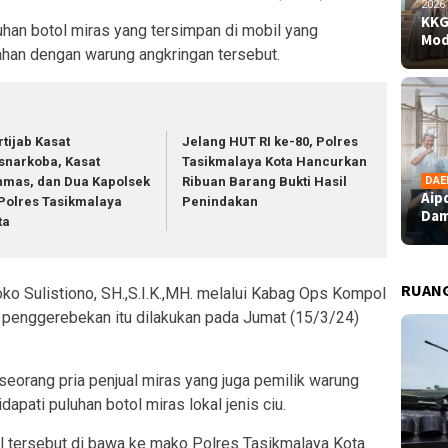
2026
KKG
an botol miras yang tersimpan di mobil yang
Mod
lahan dengan warung angkringan tersebut.
rtijab Kasat
Jelang HUT RI ke-80, Polres
snarkoba, Kasat
Tasikmalaya Kota Hancurkan
DAE
nmas, dan Dua Kapolsek
Ribuan Barang Bukti Hasil
Aip
 Polres Tasikmalaya
Penindakan
Dam
ta
RUAN
o Sulistiono, SH.,S.I.K.,MH. melalui Kabag Ops Kompol
enggerebekan itu dilakukan pada Jumat (15/3/24)
 seorang pria penjual miras yang juga pemilik warung
dapati puluhan botol miras lokal jenis ciu.
al tersebut di bawa ke mako Polres Tasikmalaya Kota