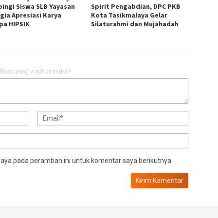
ingi Siswa SLB Yayasan
Spirit Pengabdian, DPC PKB
gia Apresiasi Karya
Kota Tasikmalaya Gelar
pa HIPSIK
Silaturahmi dan Mujahadah
Ruas yang wajib ditandai
*
saya pada peramban ini untuk komentar saya berikutnya.