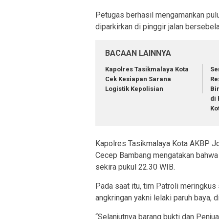
Petugas berhasil mengamankan puluh
diparkirkan di pinggir jalan bersebe
BACAAN LAINNYA
Kapolres Tasikmalaya Kota
Se
Cek Kesiapan Sarana
Re
Logistik Kepolisian
Bi
di
Ko
Kapolres Tasikmalaya Kota AKBP Jok
Cecep Bambang mengatakan bahwa p
sekira pukul 22.30 WIB.
Pada saat itu, tim Patroli meringkus
angkringan yakni lelaki paruh baya, di
“Selanjutnya barang bukti dan Penju