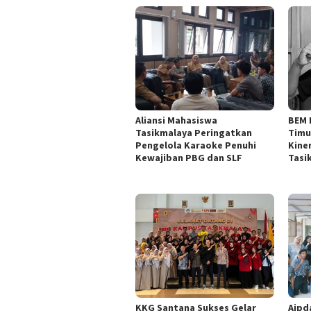
Aliansi Mahasiswa
BEM 
Tasikmalaya Peringatkan
Timu
Pengelola Karaoke Penuhi
Kine
Kewajiban PBG dan SLF
Tasi
KKG Santana Sukses Gelar
Aipd