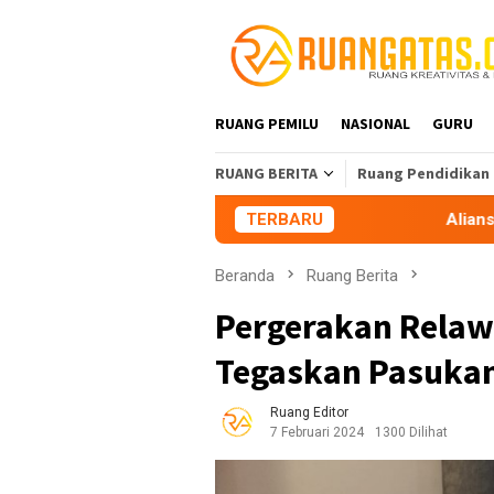
Loncat
ke
konten
RUANG PEMILU
NASIONAL
GURU
RUANG BERITA
Ruang Pendidikan
TERBARU
Aliansi Mahasiswa Tasikmal
Beranda
Ruang Berita
Pergerakan Relaw
Tegaskan Pasukan
Ruang Editor
7 Februari 2024
1300 Dilihat