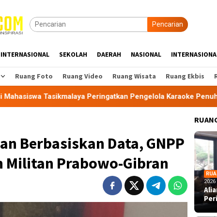
Pencarian
INTERNASIONAL
SEKOLAH
DAERAH
NASIONAL
INTERNASIONA
Ruang Foto
Ruang Video
Ruang Wisata
Ruang Ekbis
aya Peringatkan Pengelola Karaoke Penuhi Kewajiban PBG dan 
RUANG
an Berbasiskan Data, GNPP
 Militan Prabowo-Gibran
RUA
2026
Ali
Per