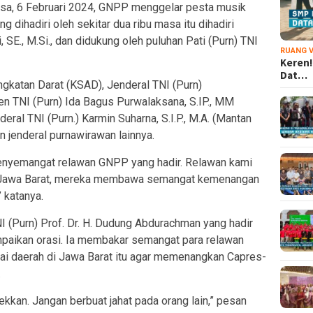
asa, 6 Februari 2024, GNPP menggelar pesta musik
g dihadiri oleh sekitar dua ribu masa itu dihadiri
SE., M.Si., dan didukung oleh puluhan Pati (Purn) TNI
RUANG V
Keren!
Dat…
Angkatan Darat (KSAD), Jenderal TNI (Purn)
en TNI (Purn) Ida Bagus Purwalaksana, S.IP., MM
ral TNI (Purn.) Karmin Suharna, S.I.P., M.A. (Mantan
an jenderal purnawirawan lainnya.
 penyemangat relawan GNPP yang hadir. Relawan kami
di Jawa Barat, mereka membawa semangat kemenangan
 katanya.
 (Purn) Prof. Dr. H. Dudung Abdurachman yang hadir
aikan orasi. Ia membakar semangat para relawan
ai daerah di Jawa Barat itu agar memenangkan Capres-
.
kan. Jangan berbuat jahat pada orang lain,” pesan