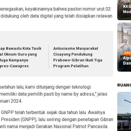
2026
KKG
enegaskan, keyakinannya bahwa paslon nomor urut 02
Mod
didukung oleh data digital yang telah disiapkan relawan
kap Bawaslu Kota Tasik
Antusiasme Masyarakat
DAE
al Oknum Guru yang
Cisayong Pendukung
Aip
duga Kampanye
Prabowo-Gibran Ikuti Tiga
Dam
pres-Cawapres
Program Pelatihan
RUAN
etahun lalu, kami ditunjang dengan teknologi.
memiliki data pemilih pasti by name by adress,” jelas
ruari 2024.
 GNPP telah terbentuk sejak dua tahun lalu. Awalnya
Presiden (GNPP), lalu seiring dengan penetapan Gibran
nti nama menjadi Gerakan Nasional Patriot Pancasila.