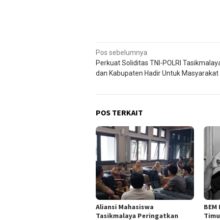
Navigasi
Pos sebelumnya
Perkuat Soliditas TNI-POLRI Tasikmalay
pos
dan Kabupaten Hadir Untuk Masyarakat
POS TERKAIT
Aliansi Mahasiswa
BEM 
Tasikmalaya Peringatkan
Timu