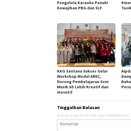
Pengelola Karaoke Penuhi
Kine
Kewajiban PBG dan SLF
Tasi
KKG Santana Sukses Gelar
Aipd
Workshop Model AREC,
Damp
Dorong Pembelajaran Seni
Baha
Musik SD Lebih Kreatif dan
Peru
Inovatif
Tinggalkan Balasan
Alamat email Anda tidak akan dipublikasikan.