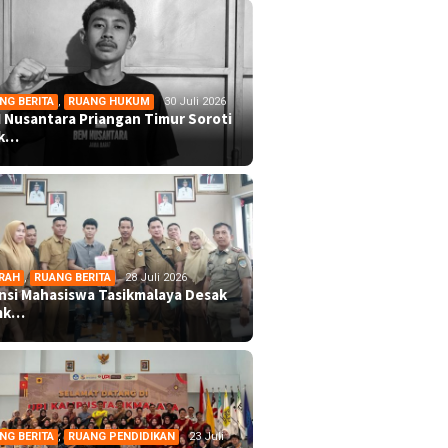
NG BERITA
,
RUANG HUKUM
30 Juli 2026
 Nusantara Priangan Timur Soroti
ek…
RAH
,
RUANG BERITA
28 Juli 2026
ansi Mahasiswa Tasikmalaya Desak
mk…
NG BERITA
,
RUANG PENDIDIKAN
23 Juli