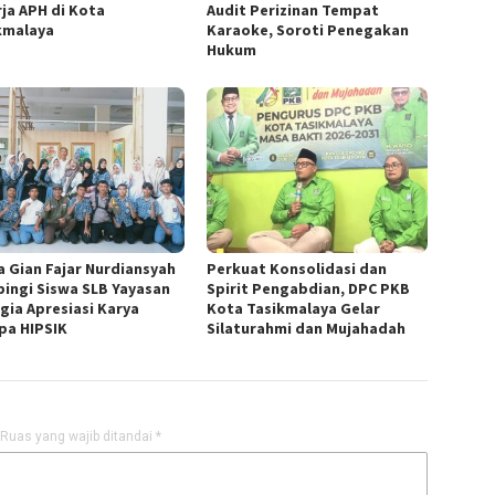
rja APH di Kota
Audit Perizinan Tempat
kmalaya
Karaoke, Soroti Penegakan
Hukum
a Gian Fajar Nurdiansyah
Perkuat Konsolidasi dan
ingi Siswa SLB Yayasan
Spirit Pengabdian, DPC PKB
gia Apresiasi Karya
Kota Tasikmalaya Gelar
pa HIPSIK
Silaturahmi dan Mujahadah
Ruas yang wajib ditandai
*