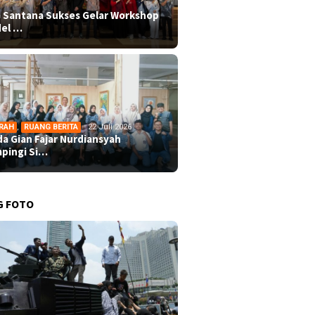
 Santana Sukses Gelar Workshop
el …
RAH
,
RUANG BERITA
22 Juli 2026
da Gian Fajar Nurdiansyah
pingi Si…
G FOTO