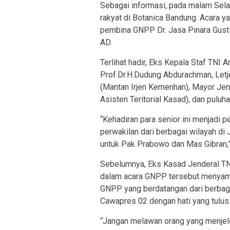
Sebagai informasi, pada malam Sel
rakyat di Botanica Bandung. Acara yan
pembina GNPP Dr. Jasa Pinara Gusti, 
AD.
Terlihat hadir, Eks Kepala Staf TNI 
Prof.Dr.H.Dudung Abdurachman, Letj
(Mantan Irjen Kemenhan), Mayor Jende
Asisten Teritorial Kasad), dan puluh
“Kehadiran para senior ini menjadi
perwakilan dari berbagai wilayah 
untuk Pak Prabowo dan Mas Gibran,”
Sebelumnya, Eks Kasad Jenderal TNI
dalam acara GNPP tersebut menyamp
GNPP yang berdatangan dari berbag
Cawapres 02 dengan hati yang tulus
“Jangan melawan orang yang menjelek