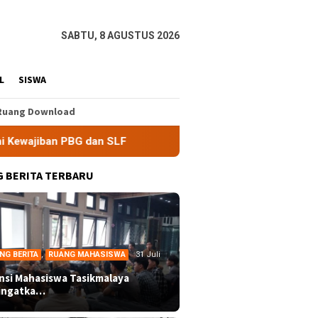
SABTU, 8 AGUSTUS 2026
L
SISWA
Ruang Download
SLF
BEM Nusantara Priangan Timur Soroti Efektivitas Ki
 BERITA TERBARU
NG BERITA
,
RUANG MAHASISWA
31 Juli
ansi Mahasiswa Tasikmalaya
ingatka…