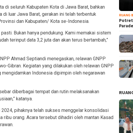
a di seluruh Kabupaten Kota di Jawa Barat, bahkan
di luar Jawa Barat, gerakan ini telah terbentuk
RUANG B
Potret
Provinsi dan Kabupaten/ Kota se-Indonesia.
Parad
h pasti. Bukan hanya pendukung. Kami memakai sistem
udah terinput data 3,2 juta dan akan terus bertambah,”
 GNPP Ahmad Septiandi menegaskan, relawan GNPP
wo-Gibran. Kegiatan yang dilakukan oleh relawan GNPP
g mengidamkan Indonesia dipimpin oleh negarawan
ersebar diberbagai tempat dan rutin melaksanakan
RUANG
siaan,” katanya.
ri 2024, pihaknya telah sukses menggelar konsolidasi
a ribu orang. Acara tersebut dihadiri oleh mantan Kasad
irawan.