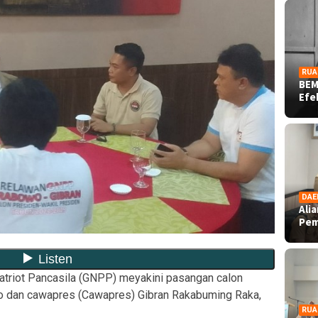
RUA
BEM
Ef
DAE
Ali
Pe
atriot Pancasila (GNPP) meyakini pasangan calon
o dan cawapres (Cawapres) Gibran Rakabuming Raka,
RUA