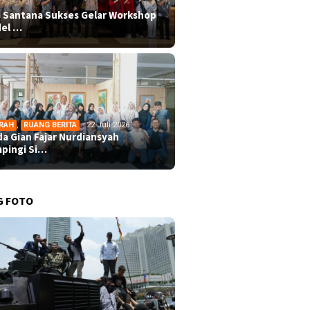
 Santana Sukses Gelar Workshop
el …
RAH
,
RUANG BERITA
22 Juli 2026
da Gian Fajar Nurdiansyah
pingi Si…
G FOTO