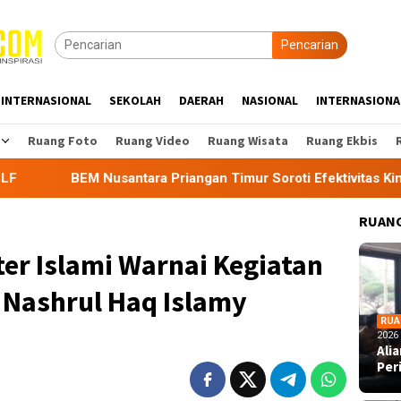
Pencarian
INTERNASIONAL
SEKOLAH
DAERAH
NASIONAL
INTERNASIONA
Ruang Foto
Ruang Video
Ruang Wisata
Ruang Ekbis
riangan Timur Soroti Efektivitas Kinerja APH di Kota Tasikmal
RUANG
er Islami Warnai Kegiatan
Nashrul Haq Islamy
RUA
2026
Ali
Per