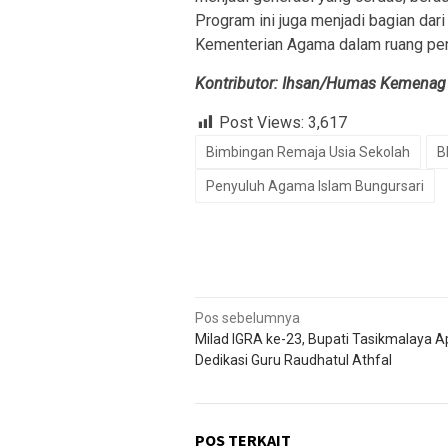
Program ini juga menjadi bagian da
Kementerian Agama dalam ruang pen
Kontributor: Ihsan/Humas Kemenag
Post Views:
3,617
Bimbingan Remaja Usia Sekolah
B
Penyuluh Agama Islam Bungursari
Navigasi
Pos sebelumnya
Milad IGRA ke-23, Bupati Tasikmalaya A
pos
Dedikasi Guru Raudhatul Athfal
POS TERKAIT