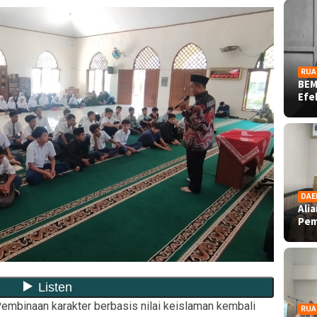
RUA
BEM
Ef
DAE
Ali
Pe
embinaan karakter berbasis nilai keislaman kembali
RUA