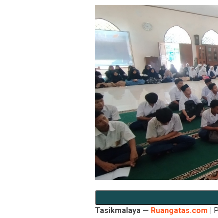
Tasikmalaya —
Ruangatas.com
|
P