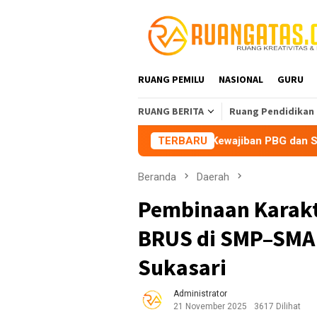
Loncat
ke
konten
RUANG PEMILU
NASIONAL
GURU
RUANG BERITA
Ruang Pendidikan
 Karaoke Penuhi Kewajiban PBG dan SLF
TERBARU
BEM Nusantara P
Beranda
Daerah
Pembinaan Karakt
BRUS di SMP–SMA 
Sukasari
Administrator
21 November 2025
3617 Dilihat