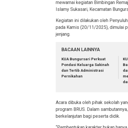
mewarnai kegiatan Bimbingan Rema
Islamy Sukasari, Kecamatan Bungurs
Kegiatan ini dilakukan oleh Penyul
pada Kamis (20/11/2025), dimulai puk
jenjang.
BACAAN LAINNYA
KUA Bungursari Perkuat
KU
Pondasi Keluarga Sakinah
Ba
dan Tertib Administrasi
da
Pernikahan
me
da
Acara dibuka oleh pihak sekolah ya
program BRUS. Dalam sambutannya,
berkelanjutan bagi peserta didik.
“Pembentukan karakter bukan hanya 