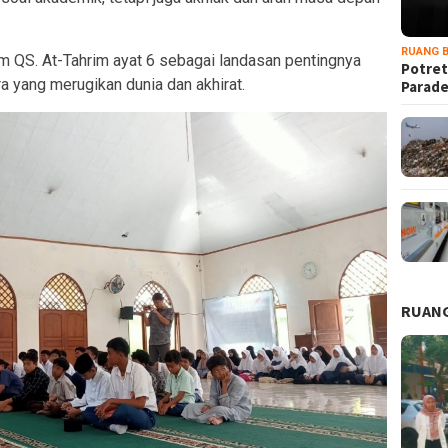
RUANG B
am QS. At-Tahrim ayat 6 sebagai landasan pentingnya
Potret
ra yang merugikan dunia dan akhirat.
Parad
RUANG