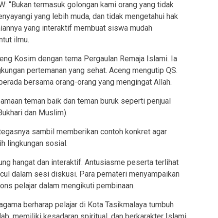
W: “Bukan termasuk golongan kami orang yang tidak
enyayangi yang lebih muda, dan tidak mengetahui hak
aiannya yang interaktif membuat siswa mudah
ut ilmu.
eng Kosim dengan tema Pergaulan Remaja Islami. Ia
gkungan pertemanan yang sehat. Aceng mengutip QS.
 berada bersama orang-orang yang mengingat Allah.
aan teman baik dan teman buruk seperti penjual
Bukhari dan Muslim).
 tegasnya sambil memberikan contoh konkret agar
h lingkungan sosial.
ng hangat dan interaktif. Antusiasme peserta terlihat
cul dalam sesi diskusi. Para pemateri menyampaikan
pons pelajar dalam mengikuti pembinaan.
 agama berharap pelajar di Kota Tasikmalaya tumbuh
b, memiliki kesadaran spiritual, dan berkarakter Islami.