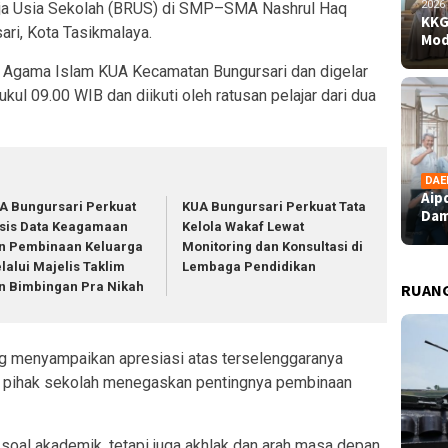
2026
ja Usia Sekolah (BRUS) di SMP–SMA Nashrul Haq
KKG
ari, Kota Tasikmalaya.
Mod
uh Agama Islam KUA Kecamatan Bungursari dan digelar
ul 09.00 WIB dan diikuti oleh ratusan pelajar dari dua
DAE
Aip
A Bungursari Perkuat
KUA Bungursari Perkuat Tata
Dam
sis Data Keagamaan
Kelola Wakaf Lewat
n Pembinaan Keluarga
Monitoring dan Konsultasi di
lalui Majelis Taklim
Lembaga Pendidikan
n Bimbingan Pra Nikah
RUAN
ng menyampaikan apresiasi atas terselenggaranya
 pihak sekolah menegaskan pentingnya pembinaan
soal akademik, tetapi juga akhlak dan arah masa depan