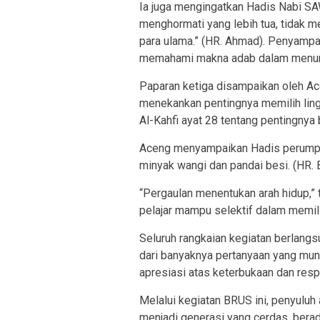
Ia juga mengingatkan Hadis Nabi SA
menghormati yang lebih tua, tidak m
para ulama.” (HR. Ahmad). Penyamp
memahami makna adab dalam menunt
Paparan ketiga disampaikan oleh Ac
menekankan pentingnya memilih lin
Al-Kahfi ayat 28 tentang pentingnya
Aceng menyampaikan Hadis perumpam
minyak wangi dan pandai besi. (HR. 
“Pergaulan menentukan arah hidup,”
pelajar mampu selektif dalam memili
Seluruh rangkaian kegiatan berlangsu
dari banyaknya pertanyaan yang mun
apresiasi atas keterbukaan dan res
Melalui kegiatan BRUS ini, penyuluh
menjadi generasi yang cerdas, berada