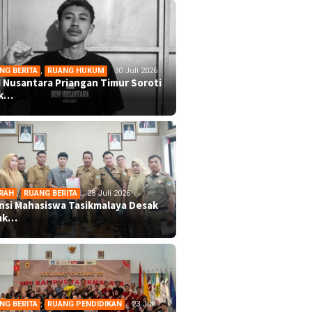
NG BERITA
,
RUANG HUKUM
30 Juli 2026
 Nusantara Priangan Timur Soroti
ek…
RAH
,
RUANG BERITA
28 Juli 2026
ansi Mahasiswa Tasikmalaya Desak
mk…
NG BERITA
,
RUANG PENDIDIKAN
23 Juli