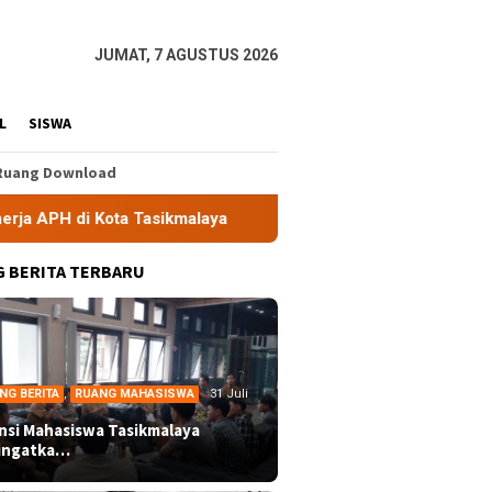
JUMAT, 7 AGUSTUS 2026
L
SISWA
Ruang Download
aya
Aliansi Mahasiswa Tasikmalaya Desak Pemkot Audit
 BERITA TERBARU
NG BERITA
,
RUANG MAHASISWA
31 Juli
ansi Mahasiswa Tasikmalaya
ingatka…