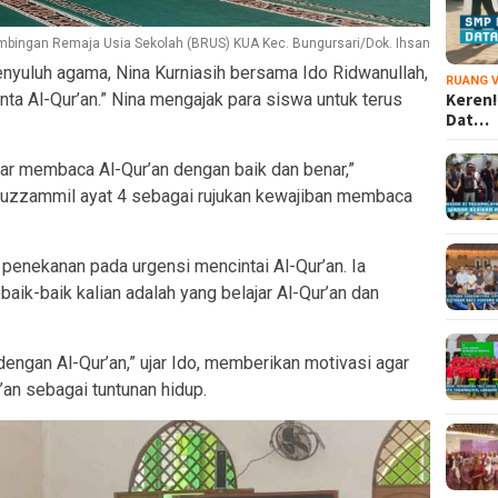
mbingan Remaja Usia Sekolah (BRUS) KUA Kec. Bungursari/Dok. Ihsan
enyuluh agama, Nina Kurniasih bersama Ido Ridwanullah,
RUANG V
ta Al-Qur’an.” Nina mengajak para siswa untuk terus
Keren!
Dat…
ajar membaca Al-Qur’an dengan baik dan benar,”
Muzzammil ayat 4 sebagai rujukan kewajiban membaca
penekanan pada urgensi mencintai Al-Qur’an. Ia
aik-baik kalian adalah yang belajar Al-Qur’an dan
dengan Al-Qur’an,” ujar Ido, memberikan motivasi agar
’an sebagai tuntunan hidup.