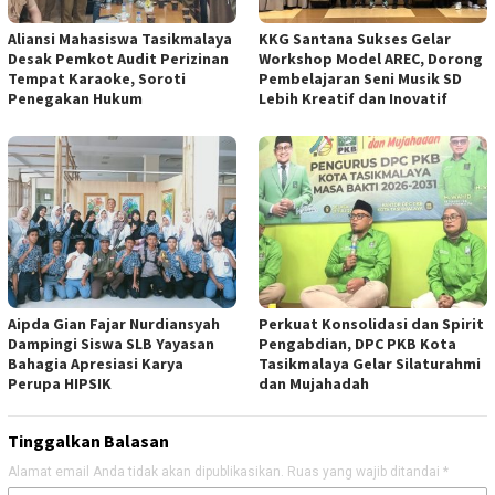
Aliansi Mahasiswa Tasikmalaya
KKG Santana Sukses Gelar
Desak Pemkot Audit Perizinan
Workshop Model AREC, Dorong
Tempat Karaoke, Soroti
Pembelajaran Seni Musik SD
Penegakan Hukum
Lebih Kreatif dan Inovatif
Aipda Gian Fajar Nurdiansyah
Perkuat Konsolidasi dan Spirit
Dampingi Siswa SLB Yayasan
Pengabdian, DPC PKB Kota
Bahagia Apresiasi Karya
Tasikmalaya Gelar Silaturahmi
Perupa HIPSIK
dan Mujahadah
Tinggalkan Balasan
Alamat email Anda tidak akan dipublikasikan.
Ruas yang wajib ditandai
*