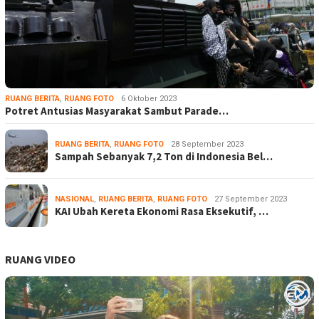
RUANG BERITA
,
RUANG FOTO
6 Oktober 2023
Potret Antusias Masyarakat Sambut Parade…
RUANG BERITA
,
RUANG FOTO
28 September 2023
Sampah Sebanyak 7,2 Ton di Indonesia Bel…
NASIONAL
,
RUANG BERITA
,
RUANG FOTO
27 September 2023
KAI Ubah Kereta Ekonomi Rasa Eksekutif, …
RUANG VIDEO