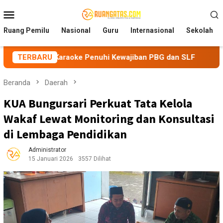
Loncat
Menu
ke
Mobile
konten
Ruang Pemilu
Nasional
Guru
Internasional
Sekolah
araoke Penuhi Kewajiban PBG dan SLF
TERBARU
BEM Nusantara Pri
Beranda
Daerah
KUA Bungursari Perkuat Tata Kelola
Wakaf Lewat Monitoring dan Konsultasi
di Lembaga Pendidikan
Administrator
15 Januari 2026
3557 Dilihat